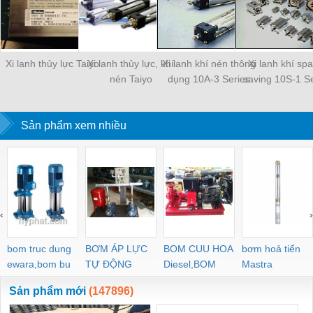
Xi lanh thủy lực Taiyo
Xi lanh thủy lực, khí
Xi lanh khí nén thông
Xi lanh khí sp
nén Taiyo
dụng 10A-3 Series
saving 10S-1 Se
Sản phẩm xem nhiều
‹
›
bom truc dung
BƠM ÁP LỰC
BOM CUU HOA
bơm hoả tiển
ewara,bom bu
TỰ ĐỘNG
Diesel,BOM
Mastra
ewara
CHUA CHAY
Sản phẩm mới
(147896)