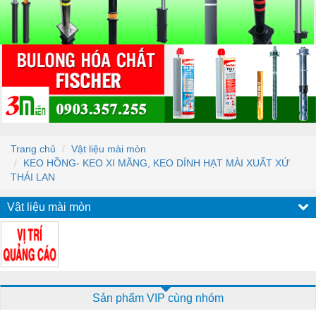
Trang chủ
Vật liệu mài mòn
KEO HỒNG- KEO XI MĂNG, KEO DÍNH HẠT MÀI XUẤT XỨ
THÁI LAN
Vật liệu mài mòn
Sản phẩm VIP cùng nhóm