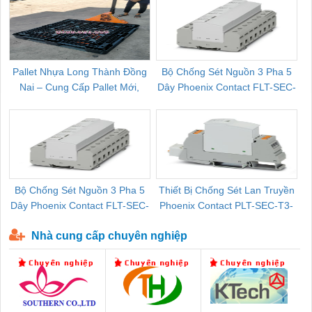
Pallet Nhựa Long Thành Đồng
Bộ Chống Sét Nguồn 3 Pha 5
Nai – Cung Cấp Pallet Mới,
Dây Phoenix Contact FLT-SEC-
C
Pallet Cũ Giá Tốt
P-T1-3S-264/50-FM - 2909589
Bộ Chống Sét Nguồn 3 Pha 5
Thiết Bị Chống Sét Lan Truyền
B
Dây Phoenix Contact FLT-SEC-
Phoenix Contact PLT-SEC-T3-
P-T1-3S-440/35-FM - 2908264
230-FM-PT - 2907928
Nhà cung cấp chuyên nghiệp