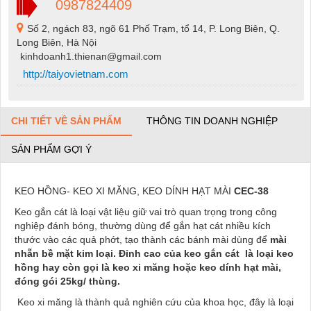
0987824409
Số 2, ngách 83, ngõ 61 Phố Trạm, tổ 14, P. Long Biên, Q.
Long Biên, Hà Nội
kinhdoanh1.thienan@gmail.com
http://taiyovietnam.com
CHI TIẾT VỀ SẢN PHẨM
THÔNG TIN DOANH NGHIỆP
SẢN PHẨM GỢI Ý
KEO HỒNG- KEO XI MĂNG, KEO DÍNH HẠT MÀI
CEC-38
Keo gắn cát là loại vật liệu giữ vai trò quan trọng trong công
nghiệp đánh bóng, thường dùng để gắn hạt cát nhiều kích
thước vào các quả phớt, tạo thành các bánh mài dùng để
mài
nhẵn bề mặt kim loại. Đỉnh cao của keo gắn cát là loại keo
hồng hay còn gọi là keo xi măng hoặc keo dính hạt mài,
đóng gói 25kg/ thùng.
Keo xi măng là thành quả nghiên cứu của khoa học, đây là loại