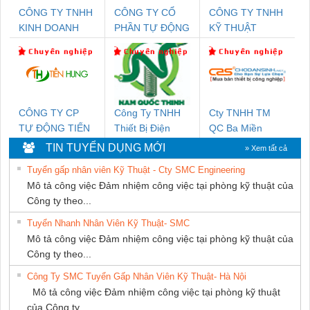
CÔNG TY TNHH
CÔNG TY CỔ
CÔNG TY TNHH
KINH DOANH
PHẦN TỰ ĐỘNG
KỸ THUẬT
DỊCH VỤ XNK
TIẾN HƯNG
KTECH VIỆT
PHƯƠNG NAM
NAM
CÔNG TY CP
Công Ty TNHH
Cty TNHH TM
TỰ ĐỘNG TIẾN
Thiết Bị Điện
QC Ba Miền
HƯNG
Nam Quốc Thịnh
TIN TUYỂN DỤNG MỚI
» Xem tất cả
Tuyển gấp nhân viên Kỹ Thuật - Cty SMC Engineering
Mô tả công việc Đảm nhiệm công việc tại phòng kỹ thuật của
Công ty theo...
Tuyển Nhanh Nhân Viên Kỹ Thuật- SMC
Mô tả công việc Đảm nhiệm công việc tại phòng kỹ thuật của
Công ty theo...
Công Ty SMC Tuyển Gấp Nhân Viên Kỹ Thuật- Hà Nội
Mô tả công việc Đảm nhiệm công việc tại phòng kỹ thuật
của Công ty...