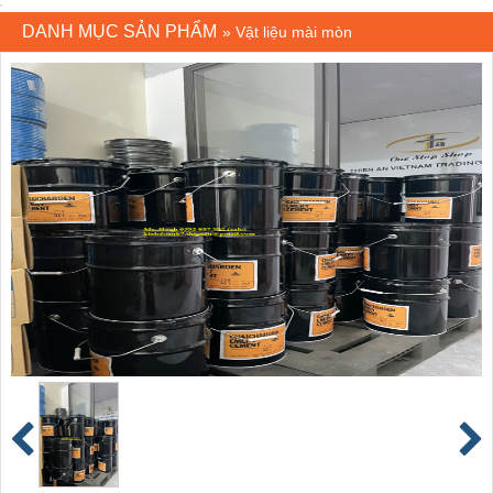
DANH MỤC SẢN PHẨM
»
Vật liệu mài mòn