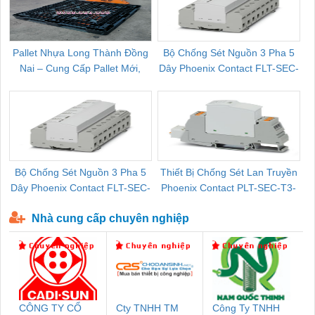
Pallet Nhựa Long Thành Đồng
Bộ Chống Sét Nguồn 3 Pha 5
Nai – Cung Cấp Pallet Mới,
Dây Phoenix Contact FLT-SEC-
C
Pallet Cũ Giá Tốt
P-T1-3S-264/50-FM - 2909589
Bộ Chống Sét Nguồn 3 Pha 5
Thiết Bị Chống Sét Lan Truyền
B
Dây Phoenix Contact FLT-SEC-
Phoenix Contact PLT-SEC-T3-
P-T1-3S-440/35-FM - 2908264
230-FM-PT - 2907928
Nhà cung cấp chuyên nghiệp
CÔNG TY CỔ
Cty TNHH TM
Công Ty TNHH