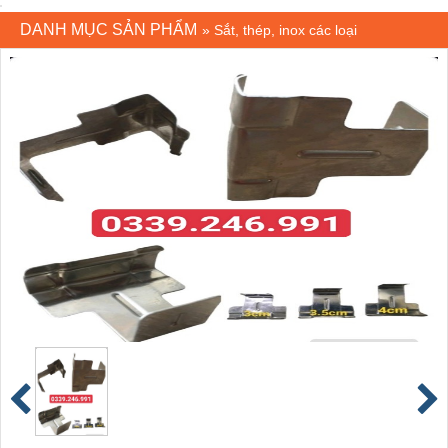
DANH MỤC SẢN PHẨM
»
Sắt, thép, inox các loại