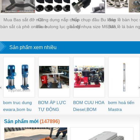
Mua Bas sắt đỡ mặt
Công dụng nắp chụp
Nắp chụp đầu Bu lông
Bản lề bàn học 
bàn sắt cà phê online ở
đầu bulong lục giác để
bằng nhựa size M6,M8,
Bản lề lá bán n
đâu tốt nhất?
làm gì?
M10, M12, M16
Sản phẩm xem nhiều
‹
›
bom truc dung
BƠM ÁP LỰC
BOM CUU HOA
bơm hoả tiển
ewara,bom bu
TỰ ĐỘNG
Diesel,BOM
Mastra
ewara
CHUA CHAY
Sản phẩm mới
(147896)