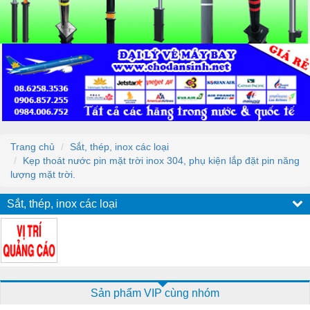
Trang chủ
Sắt, thép, inox các loại
Kẹp thoát nước pin mặt trời inox 304, phụ kiện lắp đặt pin năng
lượng mặt trời.
Sắt, thép, inox các loại
Sản phẩm VIP cùng nhóm