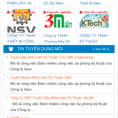
PHẦN DÂY VÀ
QC Ba Miền
Thiết Bị Điện
CÁP ĐIỆN
Nam Quốc Thịnh
THƯỢNG ĐÌNH
CÔNG TY TNHH
Công ty TNHH
CÔNG TY TNHH
THIẾT BỊ CÔNG
Thương Mại SX
KỸ THUẬT
NGHIỆP NIHON
Ba Miền
KTECH VIỆT
TIN TUYỂN DỤNG MỚI
» Xem tất cả
SETSUBI VIỆT
NAM
Tuyển gấp nhân viên Kỹ Thuật - Cty SMC Engineering
NAM
Mô tả công việc Đảm nhiệm công việc tại phòng kỹ thuật của
Công ty theo...
Tuyển Nhanh Nhân Viên Kỹ Thuật- SMC
Mô tả công việc Đảm nhiệm công việc tại phòng kỹ thuật của
Công ty theo...
Công Ty SMC Tuyển Gấp Nhân Viên Kỹ Thuật- Hà Nội
Mô tả công việc Đảm nhiệm công việc tại phòng kỹ thuật
của Công ty...