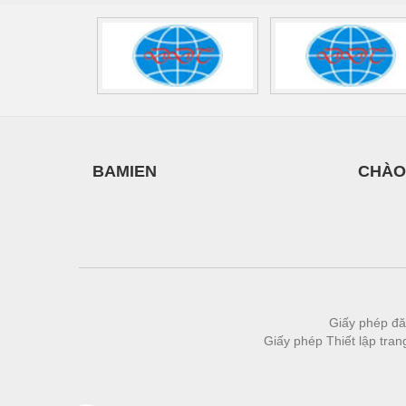
Vật liệu xây dựng
Vòng bi - Bạc đạn
Xe hơi - Phụ tùng
Xe máy - Phụ tùng
Xe tải - phụ tùng
BAMIEN
CHÀO
Y khoa - Trang thiết bị
Giấy phép đă
Giấy phép Thiết lập tra