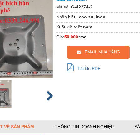
Mã số:
G-42274-2
Nhãn hiệu:
cao su, inox
Xuất xứ:
việt nam
Giá:
50,000
vnđ
EMAIL MUA HÀNG
Tải file PDF
ẾT VỀ SẢN PHẨM
THÔNG TIN DOANH NGHIỆP
SẢ