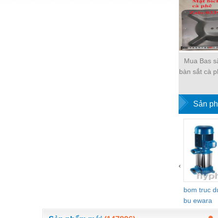
Nước-Vật tư thiết bị
Phốt cơ khí
Sắt, thép, inox các loại
Mua Bas s
Thí nghiệm-Trang thiết bị
bàn sắt cà p
Thiết bị chiếu sáng
đâu tốt
Thiết bị chống sét
Sản ph
Thiết bị an ninh
Thiết bị công nghiệp
Thiết bị công trình
‹
Thiết bị điện
Thiết bị giáo dục
bom truc 
bu ewara
Thiết bị khác