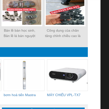
Bản lề bàn học sinh,
Công dụng của chân
Chân tăng ch
Bản lề lá bán nguyệt
tăng chỉnh chiều cao là
cao hộp 4
gì?
›
bơm hoả tiển Mastra
MÁY CHIẾU VPL-TX7
BOM DINH
WHITE