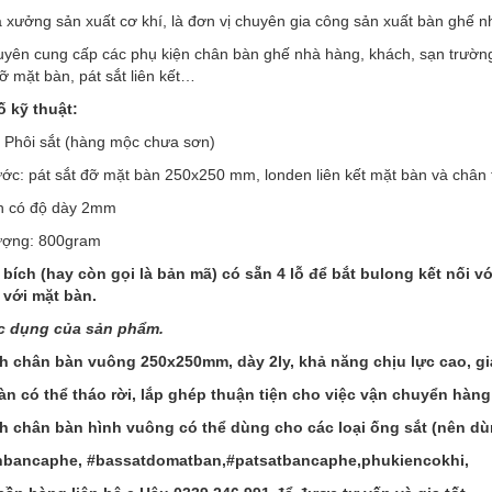
à xưởng sản xuất cơ khí, là đơn vị chuyên gia công sản xuất bàn ghế 
uyên cung cấp các phụ kiện chân bàn ghế nhà hàng, khách, sạn trường
ỡ mặt bàn, pát sắt liên kết…
 kỹ thuật:
: Phôi sắt (hàng mộc chưa sơn)
ước: pát sắt đỡ mặt bàn 250x250 mm, londen liên kết mặt bàn và chân
ch có độ dày 2mm
lượng: 800gram
 bích (hay còn gọi là bản mã) có sẵn 4 lỗ để bắt bulong kết nối vớ
 với mặt bàn.
c dụng của sản phẩm.
ch chân bàn vuông 250x250mm, dày 2ly, khả năng chịu lực cao, gi
àn có thể tháo rời, lắp ghép thuận tiện cho việc vận chuyển hàn
ch chân bàn hình vuông có thể dùng cho các loại ống sắt (nên dù
hbancaphe, #bassatdomatban,#patsatbancaphe,phukiencokhi,