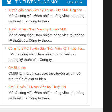
TIN TUYỂN DỤNG MỚI
» Xem tất cả
Tuyển gấp nhân viên Kỹ Thuật - Cty SMC Engineering
Mô tả công việc Đảm nhiệm công việc tại phòng
kỹ thuật của Công ty theo...
Tuyển Nhanh Nhân Viên Kỹ Thuật- SMC
CÔNG TY CP TỰ
CÔNG TY TNHH
Tan Dong Cang
 Le An Toàn
Bộ giám sát chuỗi
Bộ giám sát dòng
Bộ ng
Mô tả công việc Đảm nhiệm công việc tại phòng
ĐỘNG TIẾN
MEKONG MARINE
company LTD
enix Contact
tấm pin
điện chuỗi
ray W
kỹ thuật của Công ty theo...
HƯNG
SUPPLY
6960 – PSR-
TRANSCLINIC 16I+
TRANSCLINIC 16I+
BAS 
Công Ty SMC Tuyển Gấp Nhân Viên Kỹ Thuật- Hà Nội
SCP-
1K5 L (2433950000)
(2008130000)
(28
Mô tả công việc Đảm nhiệm công việc tại
/FSP/2X1/1X2
phòng kỹ thuật của Công ty...
CM88 jp net
Công Ty TNHH
Cty TNHH TM QC
Công ty TNHH
CM88 là nhà cái cá cược trực tuyến uy tín, sở
hiết Bị Điện Nam
Ba Miền
Thương Mại SX
iám sát chuỗi
Bộ chỉnh lưu nguồn
Nẹp nhôm chống
Bộ c
hữu thế giới giải trí hiện...
Quốc Thịnh
Ba Miền
tấm pin
điện TRANSCLINIC
trơn Đà Nẵng
giám 
SMC Tuyển 01 Nhân Viên Kỹ Thuật-HN
SCLINIC 16I+
BKE 1K5.4
Sola
Mô tả công việc Đảm nhiệm công việc tại phòng
 (2502520000)
(7791400879)2. Giá
TRAN
kỹ thuật của Công ty theo...
1K5.4