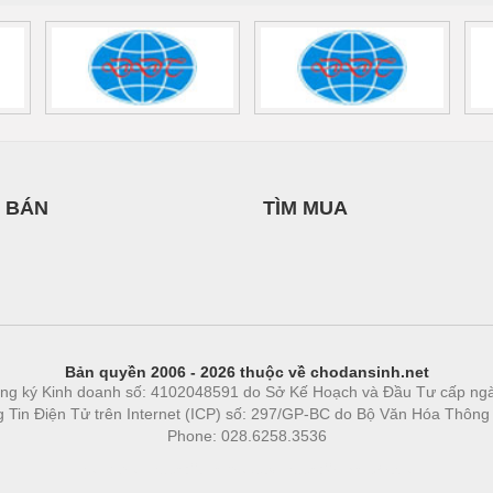
 BÁN
TÌM MUA
Bản quyền 2006 - 2026 thuộc về chodansinh.net
ng ký Kinh doanh số: 4102048591 do Sở Kế Hoạch và Đầu Tư cấp ng
ng Tin Điện Tử trên Internet (ICP) số: 297/GP-BC do Bộ Văn Hóa Thông
Phone: 028.6258.3536
Phòng trọ
|
https://bdsgroup.vn
https://kqxs123.com