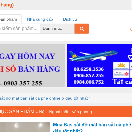
 hàng)
Sản phẩm
Nhà cung cấp
Dịch vụ
Danh mục
V
ắt đỡ mặt bàn sắt cà phê online ở đâu tốt nhất?
MỤC SẢN PHẨM
»
Nội - Ngoại thất - văn phòng
Mua Bas sắt đỡ mặt bàn sắt cà phê 
đâu tốt nhất?