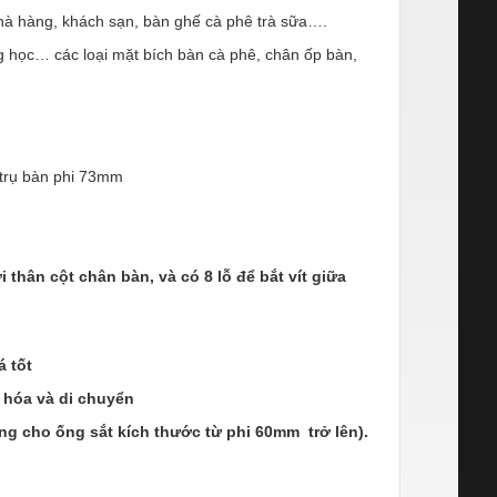
nhà hàng, khách sạn, bàn ghế cà phê trà sữa….
 học… các loại mặt bích bàn cà phê, chân ốp bàn,
 trụ bàn phi 73mm
i thân cột chân bàn, và có 8 lỗ để bắt vít giữa
á tốt
g hóa và di chuyển
ng cho ống sắt kích thước từ phi 60mm trở lên).