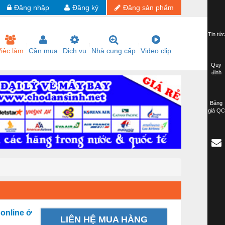
Đăng nhập
Đăng ký
Đăng sản phẩm
Tin tức
iệc làm
Cần mua
Dịch vụ
Nhà cung cấp
Video clip
Quy
định
Bảng
giá QC
online ở
LIÊN HỆ MUA HÀNG