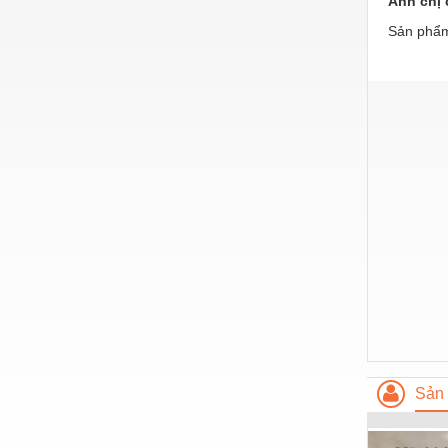
Anh chị 
Hóa chất-Trang thiết bị
Sản phẩm
Kệ công nghiệp
Khí nén - Thiết bị
Khuôn mẫu - Phụ tùng
Lọc công nghiệp
Máy công cụ - Phụ tùng
Mỏ - Trang thiết bị
Mô tơ - Hộp số
Môi trường - Thiết bị
Nâng hạ - Trang thiết bị
Nội - Ngoại thất - văn phòng
Sản 
Nồi hơi - Trang thiết bị
Nông nghiệp - Thiết bị