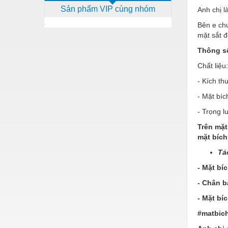
Sản phẩm VIP cùng nhóm
Anh chị l
Dịch vụ - Thi công
Bên e ch
Điện công nghiệp
mặt sắt đ
Điện gia dụng
Thông số
Điện Lạnh
Chất liệu
- Kích th
Đóng tàu Thiết bị
- Mặt bí
Đúc chính xác Thiết bị
- Trọng 
Dụng cụ cầm tay
Trên mặt
mặt bích
Dụng cụ cắt gọt
Tá
Dụng cụ điện
- Mặt bí
Dụng cụ đo
- Chân b
Gỗ - Trang thiết bị
- Mặt bí
Hàn cắt - Thiết bị
#matbic