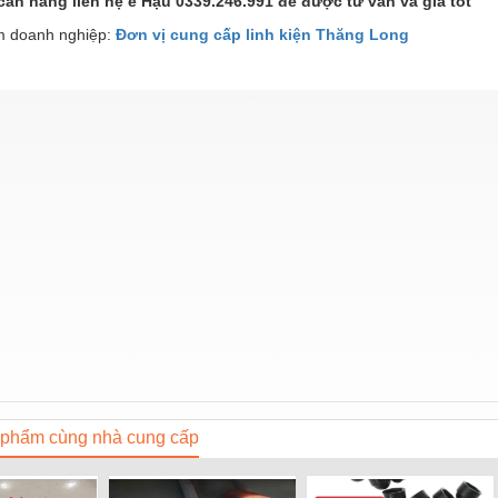
cần hàng liên hệ e Hậu 0339.246.991 để được tư vấn và gia tốt
 doanh nghiệp:
Đơn vị cung cấp linh kiện Thăng Long
phẩm cùng nhà cung cấp