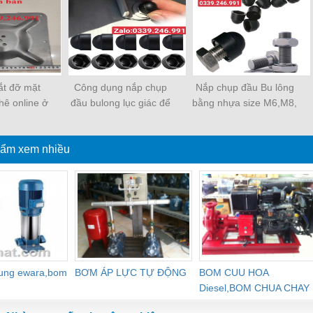
ắt đỡ mặt
Công dụng nắp chụp
Nắp chụp đầu Bu lông
hê online ở
đầu bulong lục giác để
bằng nhựa size M6,M8,
 nhất?
làm gì?
M10, M12, M16
ẩm xem nhiều
dung ewara,bom
BƠM ÁP LỰC TỰ ĐỘNG
BOM CUU HOA
Diesel,BOM CHUA CHAY