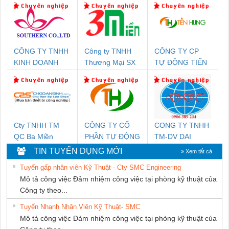
CÔNG TY TNHH
Công ty TNHH
CÔNG TY CP
KINH DOANH
Thương Mại SX
TỰ ĐỘNG TIẾN
DỊCH VỤ XNK
Ba Miền
HƯNG
PHƯƠNG NAM
Cty TNHH TM
CÔNG TY CỔ
CONG TY TNHH
QC Ba Miền
PHẦN TỰ ĐỘNG
TM-DV DAI
TIẾN HƯNG
DONG THANH
TIN TUYỂN DỤNG MỚI
» Xem tất cả
Tuyển gấp nhân viên Kỹ Thuật - Cty SMC Engineering
Mô tả công việc Đảm nhiệm công việc tại phòng kỹ thuật của
Công ty theo...
Tuyển Nhanh Nhân Viên Kỹ Thuật- SMC
Mô tả công việc Đảm nhiệm công việc tại phòng kỹ thuật của