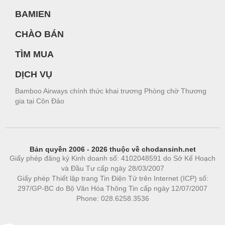
BAMIEN
CHÀO BÁN
TÌM MUA
DỊCH VỤ
Bamboo Airways chính thức khai trương Phòng chờ Thương
gia tại Côn Đảo
Bản quyền 2006 - 2026 thuộc về chodansinh.net
Giấy phép đăng ký Kinh doanh số: 4102048591 do Sở Kế Hoạch
và Đầu Tư cấp ngày 28/03/2007
Giấy phép Thiết lập trang Tin Điện Tử trên Internet (ICP) số:
297/GP-BC do Bộ Văn Hóa Thông Tin cấp ngày 12/07/2007
Phone: 028.6258.3536
Phòng trọ
|
https://bdsgroup.vn
https://kqxs123.com