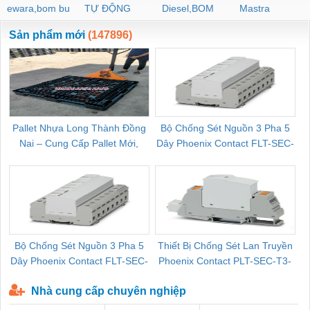
ewara,bom bu
TỰ ĐỘNG
Diesel,BOM
Mastra
ewara
CHUA CHAY
Sản phẩm mới
(147896)
Pallet Nhựa Long Thành Đồng
Bộ Chống Sét Nguồn 3 Pha 5
Nai – Cung Cấp Pallet Mới,
Dây Phoenix Contact FLT-SEC-
C
Pallet Cũ Giá Tốt
P-T1-3S-264/50-FM - 2909589
Bộ Chống Sét Nguồn 3 Pha 5
Thiết Bị Chống Sét Lan Truyền
B
Dây Phoenix Contact FLT-SEC-
Phoenix Contact PLT-SEC-T3-
P-T1-3S-440/35-FM - 2908264
230-FM-PT - 2907928
Nhà cung cấp chuyên nghiệp