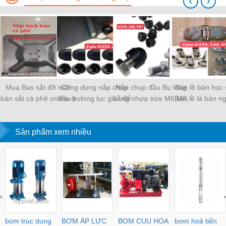
‹
›
Mua Bas sắt đỡ mặt
Công dụng nắp chụp
Nắp chụp đầu Bu lông
Bản lề bàn học 
bàn sắt cà phê online ở
đầu bulong lục giác để
bằng nhựa size M6,M8,
Bản lề lá bán n
đâu tốt nhất?
làm gì?
M10, M12, M16
Sản phẩm xem nhiều
‹
›
bom truc dung
BƠM ÁP LỰC
BOM CUU HOA
bơm hoả tiển