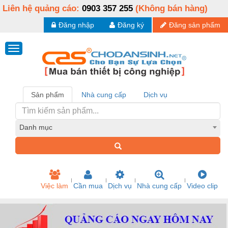
Liên hệ quảng cáo:
0903 357 255
(Không bán hàng)
Đăng nhập
Đăng ký
Đăng sản phẩm
Sản phẩm
Nhà cung cấp
Dịch vụ
Danh mục
Việc làm
Cần mua
Dịch vụ
Nhà cung cấp
Video clip