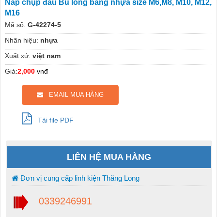
Nắp chụp đầu Bu lông bằng nhựa size M6,M8, M10, M12,
M16
Mã số:
G-42274-5
Nhãn hiệu:
nhựa
Xuất xứ:
việt nam
Giá:
2,000
vnđ
EMAIL MUA HÀNG
Tải file PDF
LIÊN HỆ MUA HÀNG
Đơn vị cung cấp linh kiện Thăng Long
0339246991