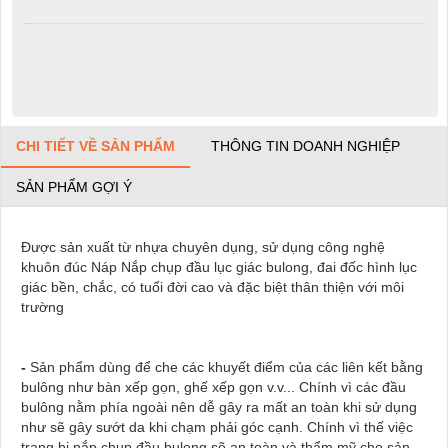
CHI TIẾT VỀ SẢN PHẨM
THÔNG TIN DOANH NGHIỆP
SẢN PHẨM GỢI Ý
Được sản xuất từ nhựa chuyên dụng, sử dụng công nghệ
khuôn đúc Náp Nắp chụp đầu lục giác bulong, đai đốc hình lục
giác bền, chắc, có tuổi đời cao và đặc biệt thân thiện với môi
trường
-
Sản phẩm dùng để che các khuyết điểm của các liên kết bằng
bulông như bàn xếp gọn, ghế xếp gọn v.v... Chính vì các đầu
bulông nằm phía ngoài nên dễ gây ra mất an toàn khi sử dụng
như sẽ gây sướt da khi chạm phải góc cạnh. Chính vì thế việc
trang bị nắp chụp đầu bulong sẽ an toàn và thẩm mỹ cho sản