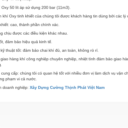
í Oxy 50 lít áp sử dụng 200 bar (11m3).
khí Oxy tinh khiết của chúng tôi được khách hàng tin dùng bởi các lý 
 khiết: cao, thành phần chính xác.
g chịu được các điều kiện khác nhau.
tốt, đảm bảo hiệu quả kinh tế.
 kỹ thuật tốt: đảm bảo chai khí đủ, an toàn, không rò rỉ.
 giao hàng khí công nghiệp chuyên nghiệp, nhiệt tình đảm bảo giao hà
g.
 cung cấp: chúng tôi có quan hệ tốt với nhiều đơn vị làm dịch vụ vận 
ong phạm vi cả nước.
 doanh nghiệp:
Xây Dựng Cường Thịnh Phát Việt Nam