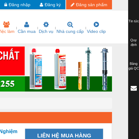
Đăng nhập
Đăng ký
Đăng sản phẩm
Tin tức
iệc làm
Cần mua
Dịch vụ
Nhà cung cấp
Video clip
Quy
định
Bảng
giá QC
 Nghiệm
LIÊN HỆ MUA HÀNG