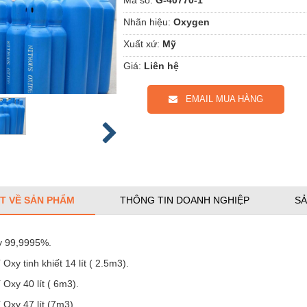
Nhãn hiệu:
Oxygen
Xuất xứ:
Mỹ
Giá:
Liên hệ
EMAIL MUA HÀNG
ẾT VỀ SẢN PHẨM
THÔNG TIN DOANH NGHIỆP
SẢ
y 99,9995%.
 Oxy tinh khiết 14 lít ( 2.5m3).
í Oxy 40 lít ( 6m3).
í Oxy 47 lít (7m3).