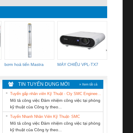
›
bơm hoả tiển Mastra
MÁY CHIẾU VPL-TX7
BOM DINH
WHITE
TIN TUYỂN DỤNG MỚI
» Xem tất cả
Tuyển gấp nhân viên Kỹ Thuật - Cty SMC Engineering
Mô tả công việc Đảm nhiệm công việc tại phòng
kỹ thuật của Công ty theo...
Tuyển Nhanh Nhân Viên Kỹ Thuật- SMC
Tan Dong Cang
CÔNG TY TNHH
CÔNG TY TNHH
 Le An Toàn
Bộ giám sát chuỗi
Bộ giám sát dòng
Bộ ng
Mô tả công việc Đảm nhiệm công việc tại phòng
company LTD
THƯƠNG MẠI
THƯƠNG MẠI
enix Contact
tấm pin
điện chuỗi
ray W
kỹ thuật của Công ty theo...