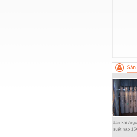
Hóa chất-Trang thiết bị
Kệ công nghiệp
Khí nén - Thiết bị
Khuôn mẫu - Phụ tùng
Lọc công nghiệp
Máy công cụ - Phụ tùng
Sản 
Mỏ - Trang thiết bị
Mô tơ - Hộp số
Môi trường - Thiết bị
Nâng hạ - Trang thiết bị
Nội - Ngoại thất - văn phòng
Bán khí Argo
Nồi hơi - Trang thiết bị
suất nạp 15
Nông nghiệp - Thiết bị
6m3 khí