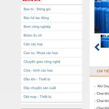
Bao bì - Đóng gói
Bảo hộ lao động
Bơm công nghiệp
Bùlon ốc vít
Cân các loại
Cao su, Nhựa các loại
Chuyển giao công nghệ
Cửa - kính các loại
CHI TI
Dầu khí - Thiết bị
- Khí Ox
Dây chuyền sản xuất
- Chai khí
Dệt may - Thiết bị
- Chai kh
Dầu mỡ công nghiệp
- Chai kh