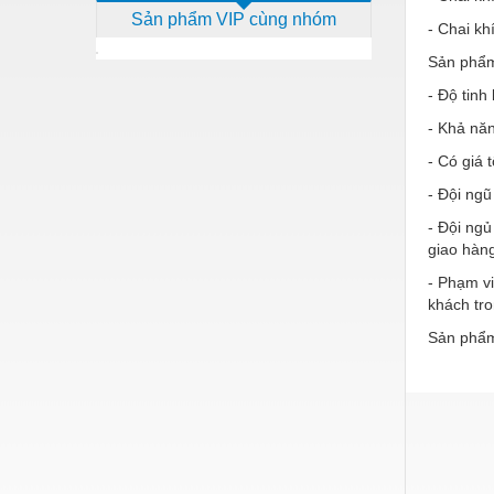
Sản phẩm VIP cùng nhóm
Dịch vụ - Thi công
- Chai kh
Sản phẩm 
Điện công nghiệp
- Độ tinh
Điện gia dụng
- Khả năn
Điện Lạnh
- Có giá 
Đóng tàu Thiết bị
- Đội ngũ
Đúc chính xác Thiết bị
- Đội ngủ
giao hàn
Dụng cụ cầm tay
- Phạm vi
Dụng cụ cắt gọt
khách tr
Sản phẩm
Dụng cụ điện
Dụng cụ đo
Gỗ - Trang thiết bị
Hàn cắt - Thiết bị