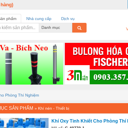
 hàng)
Sản phẩm
Nhà cung cấp
Dịch vụ
Danh mục
V
Cho Phòng Thí Nghiệm
MỤC SẢN PHẨM
»
Khí nén - Thiết bị
Khí Oxy Tinh Khiết Cho Phòng Thí
Mã số:
G-40770-1