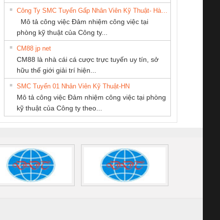
DỊCH VỤ KỸ
THIÊN ÂN VIỆT
6960 – PSR-
TRANSCLINIC 16I+
TRANSCLINIC 16I+
BAS 
Công Ty SMC Tuyển Gấp Nhân Viên Kỹ Thuật- Hà Nội
THUẬT ĐIỆN CƠ
NAM
SCP-
1K5 L (2433950000)
(2008130000)
(28
Mô tả công việc Đảm nhiệm công việc tại
GIA HƯNG PHÁT
/FSP/2X1/1X2
phòng kỹ thuật của Công ty...
CM88 jp net
Cty TNHH TM QC
CÔNG TY TNHH
CÔNG TY CP TỰ
CM88 là nhà cái cá cược trực tuyến uy tín, sở
Ba Miền
KINH DOANH
ĐỘNG TIẾN
iám sát chuỗi
Bộ chỉnh lưu nguồn
Nẹp nhôm chống
Bộ c
hữu thế giới giải trí hiện...
DỊCH VỤ XNK
HƯNG
tấm pin
điện TRANSCLINIC
trơn Đà Nẵng
giám 
PHƯƠNG NAM
SMC Tuyển 01 Nhân Viên Kỹ Thuật-HN
SCLINIC 16I+
BKE 1K5.4
Sola
Mô tả công việc Đảm nhiệm công việc tại phòng
 (2502520000)
(7791400879)2. Giá
TRAN
kỹ thuật của Công ty theo...
1K5.4