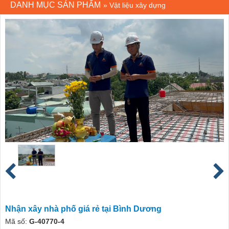
DANH MỤC SẢN PHẨM
»
Vật liệu xây dựng
Nhận xây nhà phố giá rẻ tại Bình Dương
Mã số:
G-40770-4