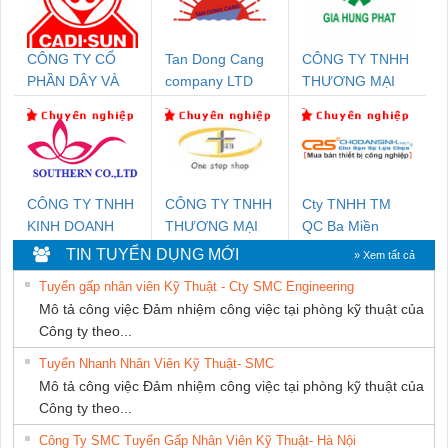
CÔNG TY CỔ
Tan Dong Cang
CÔNG TY TNHH
PHẦN DÂY VÀ
company LTD
THƯƠNG MẠI
CÁP ĐIỆN
DỊCH VỤ KỸ
THƯỢNG ĐÌNH
THUẬT ĐIỆN CƠ
GIA HƯNG
PHÁT
CÔNG TY TNHH
CÔNG TY TNHH
Cty TNHH TM
KINH DOANH
THƯƠNG MẠI
QC Ba Miền
DỊCH VỤ XNK
THIÊN ÂN VIỆT
TIN TUYỂN DỤNG MỚI
» Xem tất cả
PHƯƠNG NAM
NAM
Tuyển gấp nhân viên Kỹ Thuật - Cty SMC Engineering
Mô tả công việc Đảm nhiệm công việc tại phòng kỹ thuật của
Công ty theo...
Tuyển Nhanh Nhân Viên Kỹ Thuật- SMC
Mô tả công việc Đảm nhiệm công việc tại phòng kỹ thuật của
Công ty theo...
Công Ty SMC Tuyển Gấp Nhân Viên Kỹ Thuật- Hà Nội