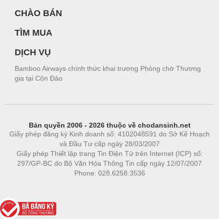
CHÀO BÁN
TÌM MUA
DỊCH VỤ
Bamboo Airways chính thức khai trương Phòng chờ Thương
gia tại Côn Đảo
Bản quyền 2006 - 2026 thuộc về chodansinh.net
Giấy phép đăng ký Kinh doanh số: 4102048591 do Sở Kế Hoạch
và Đầu Tư cấp ngày 28/03/2007
Giấy phép Thiết lập trang Tin Điện Tử trên Internet (ICP) số:
297/GP-BC do Bộ Văn Hóa Thông Tin cấp ngày 12/07/2007
Phone: 028.6258.3536
Phòng trọ
|
https://bdsgroup.vn
https://kqxs123.com