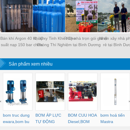
Bán khí Argon 40 lít, áp
Khí Oxy Tinh Khiết Cho
Xây nhà trọn gói giá rẻ
Nhận xây nhà ph
suất nạp 150 bar chứa
Phòng Thí Nghiệm
tại Bình Dương
rẻ tại Bình Dư
6m3 khí Argon.
Sản phẩm xem nhiều
‹
›
bom truc dung
BƠM ÁP LỰC
BOM CUU HOA
bơm hoả tiển
ewara,bom bu
TỰ ĐỘNG
Diesel,BOM
Mastra
ewara
CHUA CHAY