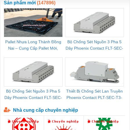
Sản phẩm mới
(147896)
Pallet Nhựa Long Thành Đồng
Bộ Chống Sét Nguồn 3 Pha 5
Nai – Cung Cấp Pallet Mới,
Dây Phoenix Contact FLT-SEC-
C
Pallet Cũ Giá Tốt
P-T1-3S-264/50-FM - 2909589
Bộ Chống Sét Nguồn 3 Pha 5
Thiết Bị Chống Sét Lan Truyền
B
Dây Phoenix Contact FLT-SEC-
Phoenix Contact PLT-SEC-T3-
P-T1-3S-440/35-FM - 2908264
230-FM-PT - 2907928
Nhà cung cấp chuyên nghiệp