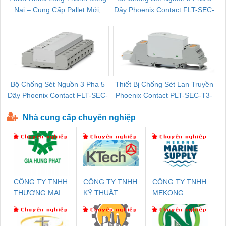
Nai – Cung Cấp Pallet Mới,
Dây Phoenix Contact FLT-SEC-
C
Pallet Cũ Giá Tốt
P-T1-3S-264/50-FM - 2909589
Bộ Chống Sét Nguồn 3 Pha 5
Thiết Bị Chống Sét Lan Truyền
B
Dây Phoenix Contact FLT-SEC-
Phoenix Contact PLT-SEC-T3-
P-T1-3S-440/35-FM - 2908264
230-FM-PT - 2907928
Nhà cung cấp chuyên nghiệp
CÔNG TY TNHH
CÔNG TY TNHH
CÔNG TY TNHH
THƯƠNG MẠI
KỸ THUẬT
MEKONG
DỊCH VỤ KỸ
KTECH VIỆT
MARINE
THUẬT ĐIỆN CƠ
NAM
SUPPLY
GIA HƯNG PHÁT