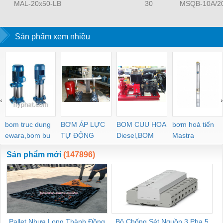
MAL-20x50-LB
30
MSQB-10A/2
Sản phẩm xem nhiều
‹
›
bom truc dung
BƠM ÁP LỰC
BOM CUU HOA
bơm hoả tiển
ewara,bom bu
TỰ ĐỘNG
Diesel,BOM
Mastra
ewara
CHUA CHAY
Sản phẩm mới
(147896)
Pallet Nhựa Long Thành Đồng
Bộ Chống Sét Nguồn 3 Pha 5