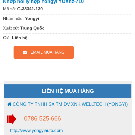
Khớp nối ly hợp Yongyi YOXnz-710
Mã số:
G-33341-130
Nhãn hiệu:
Yongyi
Xuất xứ:
Trung Quốc
Giá:
Liên hệ
EMAIL MUA HÀNG
LIÊN HỆ MUA HÀNG
CÔNG TY TNHH SX TM DV XNK WELLTECH (YONGYI)
0786 525 666
http://www.yongyiauto.com