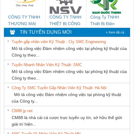
CÔNG TY TNHH
CÔNG TY TNHH
Công Ty TNHH
THƯƠNG MẠI
THIẾT BỊ CÔNG
Thiết Bị Điện
THIÊN ÂN VIỆT
NGHIỆP NIHON
Nam Quốc Thịnh
TIN TUYỂN DỤNG MỚI
» Xem tất cả
NAM
SETSUBI VIỆT
Tuyển gấp nhân viên Kỹ Thuật - Cty SMC Engineering
NAM
Mô tả công việc Đảm nhiệm công việc tại phòng kỹ thuật của
Công ty theo...
Tuyển Nhanh Nhân Viên Kỹ Thuật- SMC
Mô tả công việc Đảm nhiệm công việc tại phòng kỹ thuật của
Công ty theo...
Công Ty SMC Tuyển Gấp Nhân Viên Kỹ Thuật- Hà Nội
Mô tả công việc Đảm nhiệm công việc tại phòng kỹ thuật
của Công ty...
CM88 jp net
CM88 là nhà cái cá cược trực tuyến uy tín, sở hữu thế giới
giải trí hiện...
SMC Tuyển 01 Nhân Viên Kỹ Thuật-HN