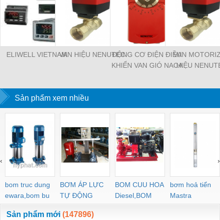
ELIWELL VIETNAM
VAN HIỆU NENUTEC
ĐỘNG CƠ ĐIỆN ĐIỀU
VAN MOTORI
KHIỂN VAN GIÓ NACA
HIỆU NENUT
2-05
Sản phẩm xem nhiều
‹
›
bom truc dung
BƠM ÁP LỰC
BOM CUU HOA
bơm hoả tiển
ewara,bom bu
TỰ ĐỘNG
Diesel,BOM
Mastra
ewara
CHUA CHAY
Sản phẩm mới
(147896)