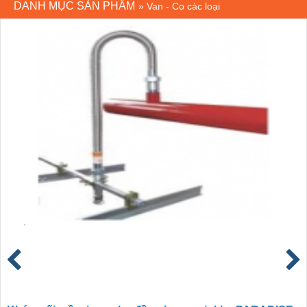
DANH MỤC SẢN PHẨM
»
Van - Co các loại