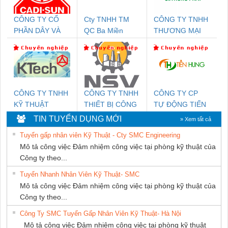
CÔNG TY CỔ
Cty TNHH TM
CÔNG TY TNHH
PHẦN DÂY VÀ
QC Ba Miền
THƯƠNG MẠI
CÁP ĐIỆN
DỊCH VỤ KỸ
THƯỢNG ĐÌNH
THUẬT ĐIỆN CƠ
GIA HƯNG
PHÁT
CÔNG TY TNHH
CÔNG TY TNHH
CÔNG TY CP
KỸ THUẬT
THIẾT BỊ CÔNG
TỰ ĐỘNG TIẾN
KTECH VIỆT
NGHIỆP NIHON
HƯNG
TIN TUYỂN DỤNG MỚI
» Xem tất cả
NAM
SETSUBI VIỆT
Tuyển gấp nhân viên Kỹ Thuật - Cty SMC Engineering
NAM
Mô tả công việc Đảm nhiệm công việc tại phòng kỹ thuật của
Công ty theo...
Tuyển Nhanh Nhân Viên Kỹ Thuật- SMC
Mô tả công việc Đảm nhiệm công việc tại phòng kỹ thuật của
Công ty theo...
Công Ty SMC Tuyển Gấp Nhân Viên Kỹ Thuật- Hà Nội
Mô tả công việc Đảm nhiệm công việc tại phòng kỹ thuật