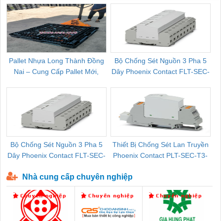
Pallet Nhựa Long Thành Đồng
Bộ Chống Sét Nguồn 3 Pha 5
Nai – Cung Cấp Pallet Mới,
Dây Phoenix Contact FLT-SEC-
C
Pallet Cũ Giá Tốt
P-T1-3S-264/50-FM - 2909589
Bộ Chống Sét Nguồn 3 Pha 5
Thiết Bị Chống Sét Lan Truyền
B
Dây Phoenix Contact FLT-SEC-
Phoenix Contact PLT-SEC-T3-
P-T1-3S-440/35-FM - 2908264
230-FM-PT - 2907928
Nhà cung cấp chuyên nghiệp