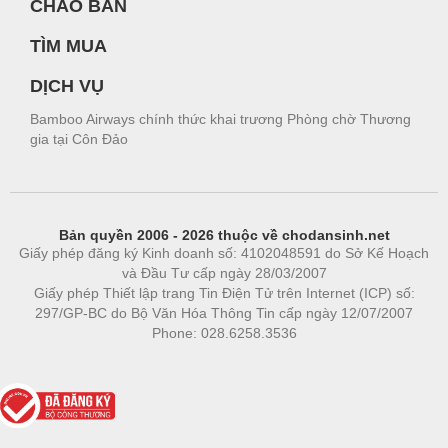
CHÀO BÁN
TÌM MUA
DỊCH VỤ
Bamboo Airways chính thức khai trương Phòng chờ Thương
gia tại Côn Đảo
Bản quyền 2006 - 2026 thuộc về chodansinh.net
Giấy phép đăng ký Kinh doanh số: 4102048591 do Sở Kế Hoạch
và Đầu Tư cấp ngày 28/03/2007
Giấy phép Thiết lập trang Tin Điện Tử trên Internet (ICP) số:
297/GP-BC do Bộ Văn Hóa Thông Tin cấp ngày 12/07/2007
Phone: 028.6258.3536
Phòng trọ
|
https://bdsgroup.vn
https://kqxs123.com