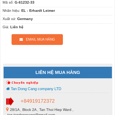
Mã số:
G-61232-33
Nhãn hiệu:
EL - Erhardt Leimer
Xuất xứ:
Germany
Giá:
Liên hệ
EMAIL MUA HÀNG
LIÊN HỆ MUA HÀNG
Tan Dong Cang company LTD
+84919172372
28/1A , Block 2A , Tan Thoi Hiep Ward ,
tan.tandongcang@gmail.com