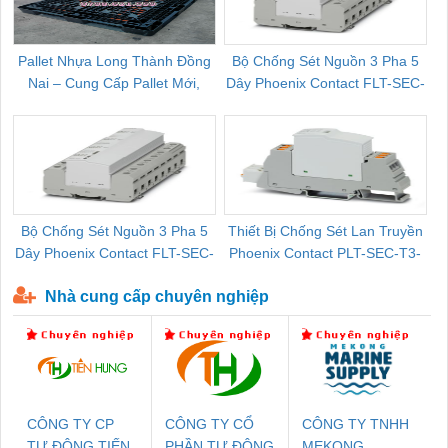
Pallet Nhựa Long Thành Đồng
Bộ Chống Sét Nguồn 3 Pha 5
Nai – Cung Cấp Pallet Mới,
Dây Phoenix Contact FLT-SEC-
C
Pallet Cũ Giá Tốt
P-T1-3S-264/50-FM - 2909589
Bộ Chống Sét Nguồn 3 Pha 5
Thiết Bị Chống Sét Lan Truyền
B
Dây Phoenix Contact FLT-SEC-
Phoenix Contact PLT-SEC-T3-
P-T1-3S-440/35-FM - 2908264
230-FM-PT - 2907928
Nhà cung cấp chuyên nghiệp
CÔNG TY CP
CÔNG TY CỔ
CÔNG TY TNHH
TỰ ĐỘNG TIẾN
PHẦN TỰ ĐỘNG
MEKONG