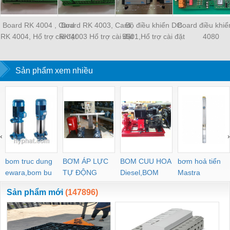
Board RK 4004 , Card
Board RK 4003, Card
Bộ điều khiển DC
Board điều khi
RK 4004, Hổ trợ cài đặt
RK 4003 Hổ trợ cài đặt
5501,Hổ trợ cài đặt
4080
chương trình
chương trình
chương trình
Sản phẩm xem nhiều
‹
›
bom truc dung
BƠM ÁP LỰC
BOM CUU HOA
bơm hoả tiển
ewara,bom bu
TỰ ĐỘNG
Diesel,BOM
Mastra
ewara
CHUA CHAY
Sản phẩm mới
(147896)