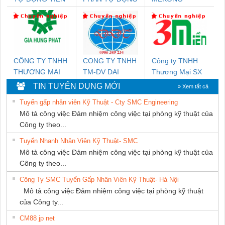
HƯNG
TIẾN HƯNG
MARINE
SUPPLY
CÔNG TY TNHH
CONG TY TNHH
Công ty TNHH
THƯƠNG MẠI
TM-DV DAI
Thương Mại SX
DỊCH VỤ KỸ
DONG THANH
Ba Miền
TIN TUYỂN DỤNG MỚI
» Xem tất cả
THUẬT ĐIỆN CƠ
Tuyển gấp nhân viên Kỹ Thuật - Cty SMC Engineering
GIA HƯNG PHÁT
Mô tả công việc Đảm nhiệm công việc tại phòng kỹ thuật của
Công ty theo...
Tuyển Nhanh Nhân Viên Kỹ Thuật- SMC
Mô tả công việc Đảm nhiệm công việc tại phòng kỹ thuật của
Công ty theo...
Công Ty SMC Tuyển Gấp Nhân Viên Kỹ Thuật- Hà Nội
Mô tả công việc Đảm nhiệm công việc tại phòng kỹ thuật
của Công ty...
CM88 jp net