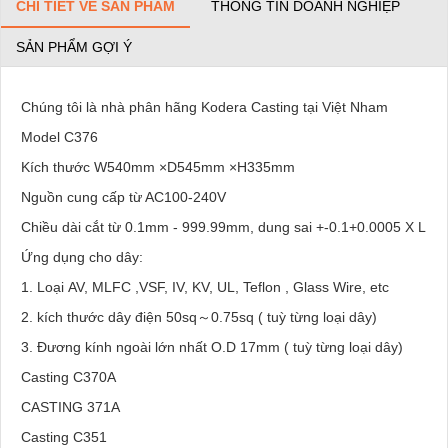
CHI TIẾT VỀ SẢN PHẨM
THÔNG TIN DOANH NGHIỆP
SẢN PHẨM GỢI Ý
Chúng tôi là nhà phân hãng Kodera Casting tại Việt Nham
Model C376
Kích thước W540mm ×D545mm ×H335mm
Nguồn cung cấp từ AC100-240V
Chiều dài cắt từ 0.1mm - 999.99mm, dung sai +-0.1+0.0005 X L
Ứng dụng cho dây:
1. Loại AV, MLFC ,VSF, IV, KV, UL, Teflon , Glass Wire, etc
2. kích thước dây điện 50sq～0.75sq ( tuỳ từng loại dây)
3. Đương kính ngoài lớn nhất O.D 17mm ( tuỳ từng loại dây)
Casting C370A
CASTING 371A
Casting C351