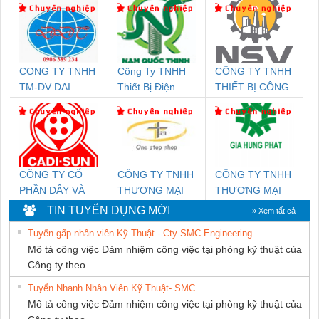
CONG TY TNHH
Công Ty TNHH
CÔNG TY TNHH
TM-DV DAI
Thiết Bị Điện
THIẾT BỊ CÔNG
DONG THANH
Nam Quốc Thịnh
NGHIỆP NIHON
SETSUBI VIỆT
NAM
CÔNG TY CỔ
CÔNG TY TNHH
CÔNG TY TNHH
PHẦN DÂY VÀ
THƯƠNG MẠI
THƯƠNG MẠI
CÁP ĐIỆN
THIÊN ÂN VIỆT
DỊCH VỤ KỸ
TIN TUYỂN DỤNG MỚI
» Xem tất cả
THƯỢNG ĐÌNH
NAM
THUẬT ĐIỆN CƠ
Tuyển gấp nhân viên Kỹ Thuật - Cty SMC Engineering
GIA HƯNG
Mô tả công việc Đảm nhiệm công việc tại phòng kỹ thuật của
PHÁT
Công ty theo...
Tuyển Nhanh Nhân Viên Kỹ Thuật- SMC
Mô tả công việc Đảm nhiệm công việc tại phòng kỹ thuật của