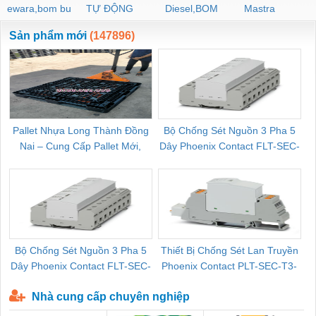
ewara,bom bu
TỰ ĐỘNG
Diesel,BOM
Mastra
ewara
CHUA CHAY
Sản phẩm mới
(147896)
Pallet Nhựa Long Thành Đồng
Bộ Chống Sét Nguồn 3 Pha 5
Nai – Cung Cấp Pallet Mới,
Dây Phoenix Contact FLT-SEC-
C
Pallet Cũ Giá Tốt
P-T1-3S-264/50-FM - 2909589
Bộ Chống Sét Nguồn 3 Pha 5
Thiết Bị Chống Sét Lan Truyền
B
Dây Phoenix Contact FLT-SEC-
Phoenix Contact PLT-SEC-T3-
P-T1-3S-440/35-FM - 2908264
230-FM-PT - 2907928
Nhà cung cấp chuyên nghiệp