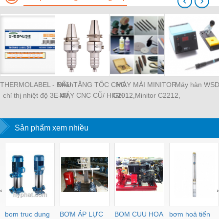
‹
›
THERMOLABEL - Nhãn
ĐẦU TĂNG TỐC CHO
MÁY MÀI MINITOR
Máy hàn WS
chỉ thị nhiệt độ 3E-40,
MÁY CNC CŨ/ HIGH
C2012,Minitor C2212,
tem nhiệt Nigk A-50,
SPEED SPINDLE
MINITOR C2112,
thermolabe Nigk
MINIMO máy mài siêu
Sản phẩm xem nhiều
âm P30, Máy mài
khuôn mẫu Minitor
Minimo
‹
›
bom truc dung
BƠM ÁP LỰC
BOM CUU HOA
bơm hoả tiển