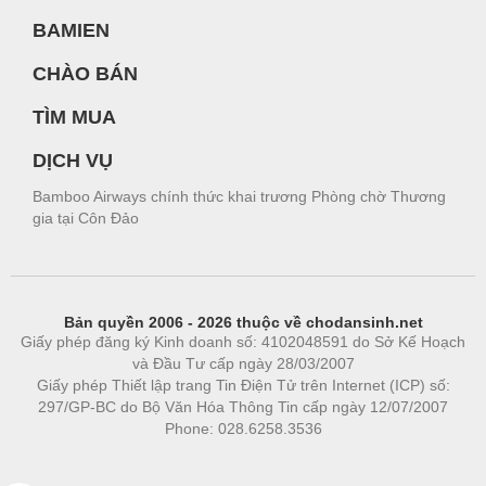
BAMIEN
CHÀO BÁN
TÌM MUA
DỊCH VỤ
Bamboo Airways chính thức khai trương Phòng chờ Thương
gia tại Côn Đảo
Bản quyền 2006 - 2026 thuộc về chodansinh.net
Giấy phép đăng ký Kinh doanh số: 4102048591 do Sở Kế Hoạch
và Đầu Tư cấp ngày 28/03/2007
Giấy phép Thiết lập trang Tin Điện Tử trên Internet (ICP) số:
297/GP-BC do Bộ Văn Hóa Thông Tin cấp ngày 12/07/2007
Phone: 028.6258.3536
Phòng trọ
|
https://bdsgroup.vn
https://kqxs123.com