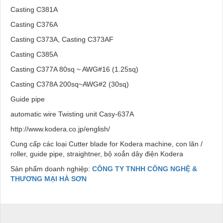
Casting C381A
Casting C376A
Casting C373A, Casting C373AF
Casting C385A
Casting C377A 80sq ~ AWG#16 (1.25sq)
Casting C378A 200sq~AWG#2 (30sq)
Guide pipe
automatic wire Twisting unit Casy-637A
http://www.kodera.co.jp/english/
Cung cấp các loại Cutter blade for Kodera machine, con lăn /
roller, guide pipe, straightner, bộ xoắn dây điện Kodera
Sản phẩm doanh nghiệp:
CÔNG TY TNHH CÔNG NGHỆ &
THƯƠNG MẠI HÀ SƠN