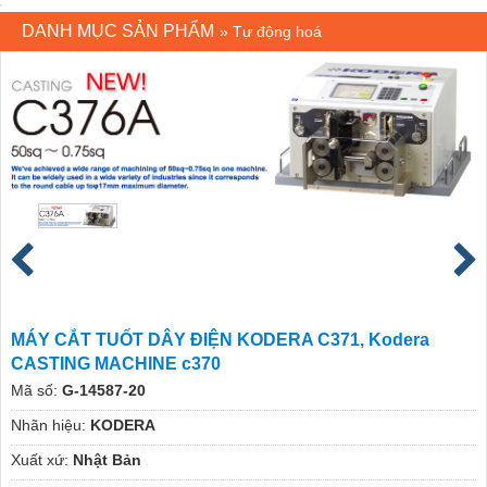
DANH MỤC SẢN PHẨM
»
Tự động hoá
MÁY CẮT TUỐT DÂY ĐIỆN KODERA C371, Kodera
CASTING MACHINE c370
Mã số:
G-14587-20
Nhãn hiệu:
KODERA
Xuất xứ:
Nhật Bản