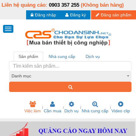
Liên hệ quảng cáo:
0903 357 255
(Không bán hàng)
Đăng nhập
Đăng ký
Đăng sản phẩm
Sản phẩm
Nhà cung cấp
Dịch vụ
Danh mục
Việc làm
Cần mua
Dịch vụ
Nhà cung cấp
Video clip