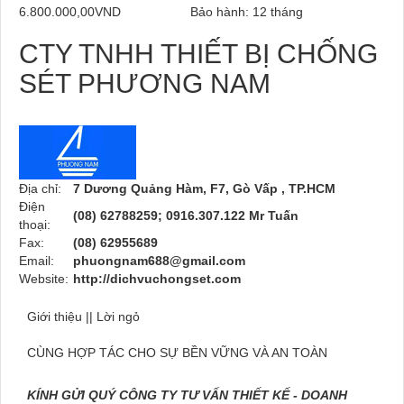
6.800.000,00VND
Bảo hành: 12 tháng
CTY TNHH THIẾT BỊ CHỐNG
SÉT PHƯƠNG NAM
Địa chỉ:
7 Dương Quảng Hàm, F7, Gò Vấp , TP.HCM
Điện
(08) 62788259; 0916.307.122 Mr Tuấn
thoại:
Fax:
(08) 62955689
Email:
phuongnam688@gmail.com
Website:
http://dichvuchongset.com
Giới thiệu || Lời ngỏ
CÙNG HỢP TÁC CHO SỰ BỀN VỮNG VÀ AN TOÀN
KÍNH GỬI QUÝ CÔNG TY TƯ VẤN THIẾT KẾ - DOANH