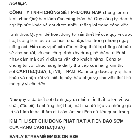
NGHIỆP
.
CÔNG TY TNHH CHỐNG SÉT PHƯƠNG NAM
chúng tôi xin
kính chúc Quý ban lãnh đạo cùng toàn thể Quý công ty, doanh
nghiệp sức khỏe và đạt được nhiều thắng lợi trong công việc.
Kính thưa Quý vị, để hoạt động tư vấn thiết kế của quý vị được
hoạt động liên tục và có hiệu quả, đặc biệt trong những ngày
giông sét. Hẳn quý vị sẽ cần đến những thiết bị chống sét bảo
vệ cho người, và các công trình xây dựng, hệ thống thiết bị
nhạy cảm mà quý vị cần tư vấn cho khách hàng. Công ty
chúng tôi với chức năng là đại lý thứ cấp của hãng kim thu
sét
CARITEC(USA)
tại VIỆT NAM. Rất mong được quý vị tham
khảo và nhận xét về thiết bị này, hầu phục vụ cho việc thiết kế
mà quý vị cần đến.
Như quý vị đã biết sét đánh gây ra nhiều tổn thất to lớn về vật
chất, đặc biệt là những thiệt hại, mất mát dữ liệu và những giá
trị vô hình khác, thậm chí còn làm sai lệch dữ liệu quan trọng.
KIM THU SÉT CHỦ ĐỘNG PHÁT RA TIA TIÊN ĐẠO SƠM
CỦA HÃNG CARITEC(USA)
EARLY STREAMẺ EMISSION ESE