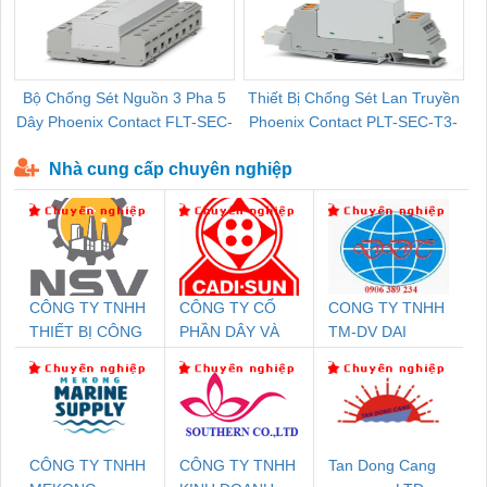
Bộ Chống Sét Nguồn 3 Pha 5
Thiết Bị Chống Sét Lan Truyền
B
Dây Phoenix Contact FLT-SEC-
Phoenix Contact PLT-SEC-T3-
P-T1-3S-440/35-FM - 2908264
230-FM-PT - 2907928
Nhà cung cấp chuyên nghiệp
CÔNG TY TNHH
CÔNG TY CỔ
CONG TY TNHH
THIẾT BỊ CÔNG
PHẦN DÂY VÀ
TM-DV DAI
NGHIỆP NIHON
CÁP ĐIỆN
DONG THANH
SETSUBI VIỆT
THƯỢNG ĐÌNH
NAM
CÔNG TY TNHH
CÔNG TY TNHH
Tan Dong Cang