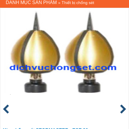
DANH MỤC SẢN PHẨM
»
Thiết bị chống sét