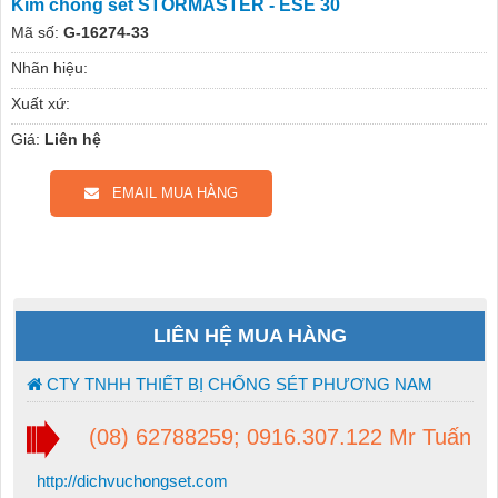
Kim chống sét STORMASTER - ESE 30
Mã số:
G-16274-33
Nhãn hiệu:
Xuất xứ:
Giá:
Liên hệ
EMAIL MUA HÀNG
LIÊN HỆ MUA HÀNG
CTY TNHH THIẾT BỊ CHỐNG SÉT PHƯƠNG NAM
(08) 62788259; 0916.307.122 Mr Tuấn
http://dichvuchongset.com