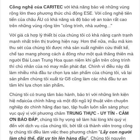
Công nghệ của CARITEC
với khả năng bảo vệ những vùng
rộng lớn theo phương thức chủ động ESE. Với công nghệ tiên
tiến của châu ÂU có khả năng và độ bảo vệ an toàn rất cao
trên những vùng rộng lớn "công trình, nhà xưởng..."
Với giá cả hợp lý thiết bị của chúng tôi có khả năng cạnh trạnh
mạnh nhất trên thị trường hiện nay. Hơn thế nữa, mẫu mã kim
thu sét của chúng tôi được nhà sản xuất nghiên cứu thiết kế,
chế tạo mang phong cách á đông như một quả thăng thiên mà
người Đài Loan Trung Hoa quan niệm khi gắn trên công trình
thì chủ nhân của nó may mắn phát đạt. Chính vì điều này đã
làm nhiều nhà đầu tư chọn lựa sản phẩm của chúng tôi, vả lại
sản phẩm chúng tôi xuất từ G8 cũng làm các nhà đầu tư an
tâm khi lựa chọn sản phẩm
.
Chúng tôi có trung tâm bảo hành, bảo trì với những linh kiện
hiệ nđạicủa chính hãng và một đội ngũ kỹ thuật viên chuyên
nghiệp do chính hãng đạo tạo, tập huấn luôn sẵn sàng phục
vục quý vị với phương châm
TRUNG THỰC - UY TÍN - CẢM
ƠN BÁO ĐÁP
, chúng tôi hy vọng sẽ làm hài lòng khi quý vị
đến với dịch vụ của chúng tôi, bởi tất cả thành viên trong công
ty chúng tôi đều làm việc theo phương châm
"
Lấy con người
làm chủ thể, đặt uy tín lên hàng đầu
"
. Chúng tôi nguyện