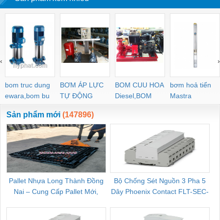
‹
›
bom truc dung
BƠM ÁP LỰC
BOM CUU HOA
bơm hoả tiển
ewara,bom bu
TỰ ĐỘNG
Diesel,BOM
Mastra
ewara
CHUA CHAY
Sản phẩm mới
(147896)
Pallet Nhựa Long Thành Đồng
Bộ Chống Sét Nguồn 3 Pha 5
Nai – Cung Cấp Pallet Mới,
Dây Phoenix Contact FLT-SEC-
C
Pallet Cũ Giá Tốt
P-T1-3S-264/50-FM - 2909589