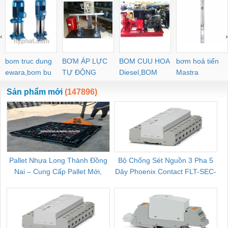
‹
›
bom truc dung
BƠM ÁP LỰC
BOM CUU HOA
bơm hoả tiển
ewara,bom bu
TỰ ĐỘNG
Diesel,BOM
Mastra
ewara
CHUA CHAY
Sản phẩm mới
(147896)
Pallet Nhựa Long Thành Đồng
Bộ Chống Sét Nguồn 3 Pha 5
Nai – Cung Cấp Pallet Mới,
Dây Phoenix Contact FLT-SEC-
C
Pallet Cũ Giá Tốt
P-T1-3S-264/50-FM - 2909589