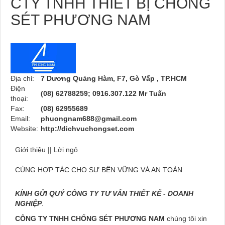
CTY TNHH THIẾT BỊ CHỐNG
SÉT PHƯƠNG NAM
Địa chỉ:
7 Dương Quảng Hàm, F7, Gò Vấp , TP.HCM
Điện
(08) 62788259; 0916.307.122 Mr Tuấn
thoại:
Fax:
(08) 62955689
Email:
phuongnam688@gmail.com
Website:
http://dichvuchongset.com
Giới thiệu || Lời ngỏ
CÙNG HỢP TÁC CHO SỰ BỀN VỮNG VÀ AN TOÀN
KÍNH GỬI QUÝ CÔNG TY TƯ VẤN THIẾT KẾ - DOANH
NGHIỆP
.
CÔNG TY TNHH CHỐNG SÉT PHƯƠNG NAM
chúng tôi xin