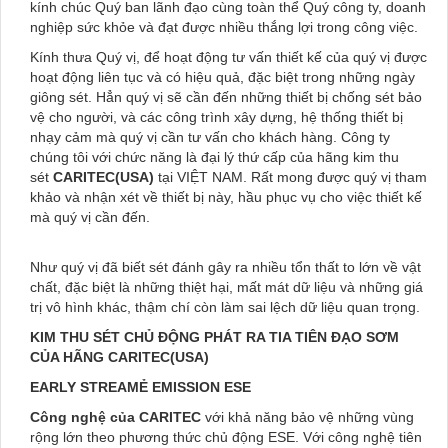
kính chúc Quý ban lãnh đạo cùng toàn thể Quý công ty, doanh
nghiệp sức khỏe và đạt được nhiều thắng lợi trong công việc.
Kính thưa Quý vị, để hoạt động tư vấn thiết kế của quý vị được
hoạt động liên tục và có hiệu quả, đặc biệt trong những ngày
giông sét. Hẳn quý vị sẽ cần đến những thiết bị chống sét bảo
vệ cho người, và các công trình xây dựng, hệ thống thiết bị
nhạy cảm mà quý vị cần tư vấn cho khách hàng. Công ty
chúng tôi với chức năng là đại lý thứ cấp của hãng kim thu
sét
CARITEC(USA)
tại VIỆT NAM. Rất mong được quý vị tham
khảo và nhận xét về thiết bị này, hầu phục vụ cho việc thiết kế
mà quý vị cần đến.
Như quý vị đã biết sét đánh gây ra nhiều tổn thất to lớn về vật
chất, đặc biệt là những thiệt hại, mất mát dữ liệu và những giá
trị vô hình khác, thậm chí còn làm sai lệch dữ liệu quan trọng.
KIM THU SÉT CHỦ ĐỘNG PHÁT RA TIA TIÊN ĐẠO SƠM
CỦA HÃNG CARITEC(USA)
EARLY STREAMẺ EMISSION ESE
Công nghệ của CARITEC
với khả năng bảo vệ những vùng
rộng lớn theo phương thức chủ động ESE. Với công nghệ tiên