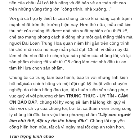
tiến của châu ÂU có khả năng và độ bảo vệ an toàn rất cao
trên những vùng rộng lớn "công trình, nhà xưởng..."
Với giá cả hợp lý thiết bị của chúng tôi có khả năng cạnh trạnh
mạnh nhất trên thị trường hiện nay. Hơn thế nữa, mẫu mã kim
thu sét của chúng tôi được nhà sản xuất nghiên cứu thiết kế,
chế tạo mang phong cách á đông như một quả thăng thiên mà
người Đài Loan Trung Hoa quan niệm khi gắn trên công trình
thì chủ nhân của nó may mắn phát đạt. Chính vì điều này đã
làm nhiều nhà đầu tư chọn lựa sản phẩm của chúng tôi, vả lại
sản phẩm chúng tôi xuất từ G8 cũng làm các nhà đầu tư an
tâm khi lựa chọn sản phẩm
.
Chúng tôi có trung tâm bảo hành, bảo trì với những linh kiện
hiệ nđạicủa chính hãng và một đội ngũ kỹ thuật viên chuyên
nghiệp do chính hãng đạo tạo, tập huấn luôn sẵn sàng phục
vục quý vị với phương châm
TRUNG THỰC - UY TÍN - CẢM
ƠN BÁO ĐÁP
, chúng tôi hy vọng sẽ làm hài lòng khi quý vị
đến với dịch vụ của chúng tôi, bởi tất cả thành viên trong công
ty chúng tôi đều làm việc theo phương châm
"
Lấy con người
làm chủ thể, đặt uy tín lên hàng đầu
"
. Chúng tôi nguyện
cống hiến hơn nữa, tất cả vì ngày mai tốt đẹp an toàn hơn.
Trân trọng kính chào