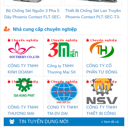
Bộ Chống Sét Nguồn 3 Pha 5
Thiết Bị Chống Sét Lan Truyền
B
Dây Phoenix Contact FLT-SEC-
Phoenix Contact PLT-SEC-T3-
P-T1-3S-440/35-FM - 2908264
230-FM-PT - 2907928
Nhà cung cấp chuyên nghiệp
CÔNG TY TNHH
Công ty TNHH
CÔNG TY CỔ
KINH DOANH
Thương Mại SX
PHẦN TỰ ĐỘNG
DỊCH VỤ XNK
Ba Miền
TIẾN HƯNG
PHƯƠNG NAM
CÔNG TY TNHH
CONG TY TNHH
CÔNG TY TNHH
THƯƠNG MẠI
TM-DV DAI
THIẾT BỊ CÔNG
DỊCH VỤ KỸ
DONG THANH
NGHIỆP NIHON
TIN TUYỂN DỤNG MỚI
» Xem tất cả
THUẬT ĐIỆN CƠ
SETSUBI VIỆT