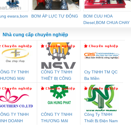
dung ewara,bom
BƠM ÁP LỰC TỰ ĐỘNG
BOM CUU HOA
Diesel,BOM CHUA CHAY
Nhà cung cấp chuyên nghiệp
ÔNG TY TNHH
CÔNG TY TNHH
Cty TNHH TM QC
Đệm An Toàn
Rơ Le An Toàn
Bộ Lặp Tín Hiệu
Rơ
THƯƠNG MẠI
THIẾT BỊ CÔNG
Ba Miền
nix Contact
Phoenix Contact
PROFIBUS Phoenix
Pho
HIÊN ÂN VIỆT
NGHIỆP NIHON
PC20-1NO-
PSR-SCP-
Contact PSI-REP-
298
NAM
SETSUBI VIỆT
24DC-SP -
24UC/ESL4/3X1/1X2/B
PROFIBUS/12MB -
NAM
700578
- 2981059
2708863
24DC
ÔNG TY TNHH
CÔNG TY TNHH
Công Ty TNHH
INH DOANH
THƯƠNG MẠI
Thiết Bị Điện Nam
ưu Điện AC
Mô-đun Ắc Quy UPS
Rơ Le An Toàn
Bộ g
ỊCH VỤ XNK
DỊCH VỤ KỸ
Quốc Thịnh
 Suất Cao
Phoenix Contact
Phoenix Contact