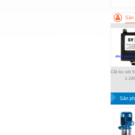
Hóa chất-Trang thiết bị
Kệ công nghiệp
Sản 
Khí nén - Thiết bị
Khuôn mẫu - Phụ tùng
Lọc công nghiệp
Máy công cụ - Phụ tùng
Mỏ - Trang thiết bị
Cắt lọc sét
Mô tơ - Hộp số
1-24
Môi trường - Thiết bị
Sản ph
Nâng hạ - Trang thiết bị
Nội - Ngoại thất - văn phòng
Nồi hơi - Trang thiết bị
Nông nghiệp - Thiết bị