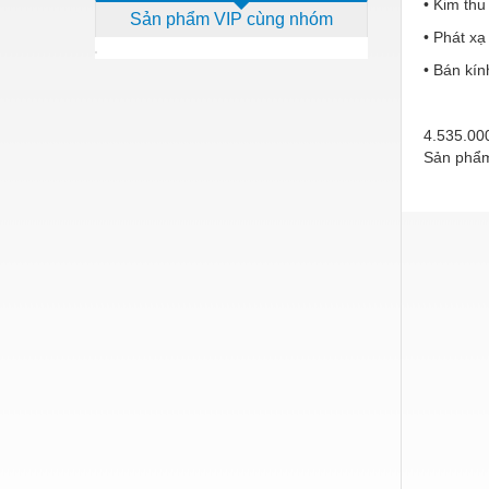
• Kim thu
Sản phẩm VIP cùng nhóm
Dịch vụ - Thi công
• Phát x
Điện công nghiệp
• Bán kín
Điện gia dụng
4.535.0
Điện Lạnh
Sản phẩm
Đóng tàu Thiết bị
Đúc chính xác Thiết bị
Dụng cụ cầm tay
Dụng cụ cắt gọt
Dụng cụ điện
Dụng cụ đo
Gỗ - Trang thiết bị
Hàn cắt - Thiết bị