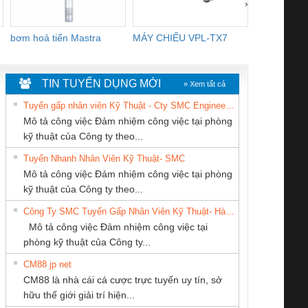
›
bơm hoả tiển Mastra
MÁY CHIẾU VPL-TX7
BOM DINH
WHITE
TIN TUYỂN DỤNG MỚI
» Xem tất cả
Tuyển gấp nhân viên Kỹ Thuật - Cty SMC Engineering
Mô tả công việc Đảm nhiệm công việc tại phòng
kỹ thuật của Công ty theo...
Tuyển Nhanh Nhân Viên Kỹ Thuật- SMC
CÔNG TY TNHH
Công ty TNHH
CÔNG TY CỔ
 Le An Toàn
Bộ giám sát chuỗi
Bộ giám sát dòng
Bộ ng
Mô tả công việc Đảm nhiệm công việc tại phòng
MEKONG MARINE
Thương Mại SX
PHẦN DÂY VÀ
enix Contact
tấm pin
điện chuỗi
ray W
kỹ thuật của Công ty theo...
SUPPLY
Ba Miền
CÁP ĐIỆN
6960 – PSR-
TRANSCLINIC 16I+
TRANSCLINIC 16I+
BAS 
Công Ty SMC Tuyển Gấp Nhân Viên Kỹ Thuật- Hà Nội
THƯỢNG ĐÌNH
SCP-
1K5 L (2433950000)
(2008130000)
(28
Mô tả công việc Đảm nhiệm công việc tại
/FSP/2X1/1X2
phòng kỹ thuật của Công ty...
CM88 jp net
CÔNG TY CỔ
Tan Dong Cang
CÔNG TY TNHH
CM88 là nhà cái cá cược trực tuyến uy tín, sở
PHẦN TỰ ĐỘNG
company LTD
KỸ THUẬT KTECH
iám sát chuỗi
Bộ chỉnh lưu nguồn
Nẹp nhôm chống
Bộ c
hữu thế giới giải trí hiện...
TIẾN HƯNG
VIỆT NAM
tấm pin
điện TRANSCLINIC
trơn Đà Nẵng
giám 