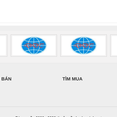
PHƯƠNG NAM
THUẬT ĐIỆN CƠ
nix Contact
QUINT-HP-
2981059 – PSR-
TRAN
GIA HƯNG PHÁT
INT-HP-
BAT/PB/48DC/7.0AH/PT
SCP-
1K5 H
0AC/2.5KVA/PT
- 1133819
24UC/ESL4/3X1/1X2/B
 1136815
 BÁN
TÌM MUA