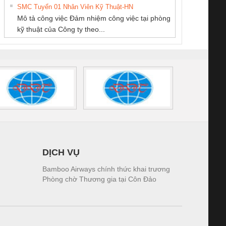
SMC Tuyển 01 Nhân Viên Kỹ Thuật-HN
SCLINIC 16I+
BKE 1K5.4
Sola
Mô tả công việc Đảm nhiệm công việc tại phòng
 (2502520000)
(7791400879)2. Giá
TRAN
kỹ thuật của Công ty theo...
1K5.4
DỊCH VỤ
Bamboo Airways chính thức khai trương
Phòng chờ Thương gia tại Côn Đảo