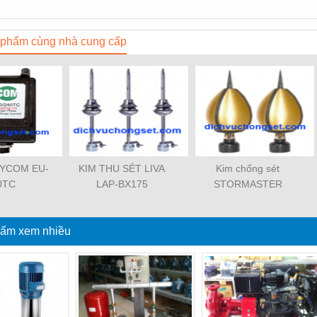
phẩm cùng nhà cung cấp
 SYCOM EU-
KIM THU SÉT LIVA
Kim chống sét
0TC
LAP-BX175
STORMASTER
ẩm xem nhiều