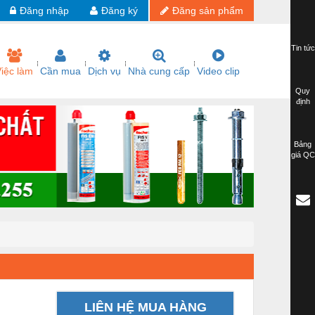
Đăng nhập
Đăng ký
Đăng sản phẩm
Tin tức
iệc làm
Cần mua
Dịch vụ
Nhà cung cấp
Video clip
Quy
định
Bảng
giá QC
LIÊN HỆ MUA HÀNG