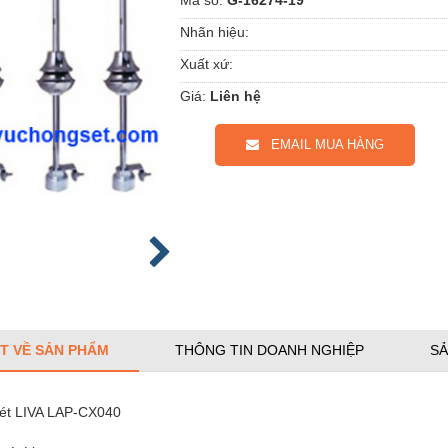
Nhãn hiệu:
Xuất xứ:
Giá:
Liên hệ
EMAIL MUA HÀNG
ẾT VỀ SẢN PHẨM
THÔNG TIN DOANH NGHIỆP
SẢ
sét LIVA LAP-CX040