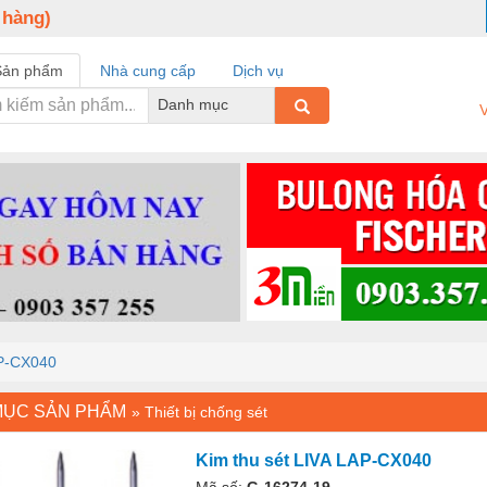
 hàng)
Sản phẩm
Nhà cung cấp
Dịch vụ
Danh mục
V
AP-CX040
MỤC SẢN PHẨM
»
Thiết bị chống sét
Kim thu sét LIVA LAP-CX040
Mã số:
G-16274-19