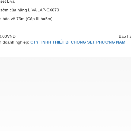
 sét Liva
ạ sớm của hãng LIVA LAP-CX070
h bảo vệ 73m (Cấp III,h=5m) .
00,00VND
Bảo hà
 doanh nghiệp:
CTY TNHH THIẾT BỊ CHỐNG SÉT PHƯƠNG NAM