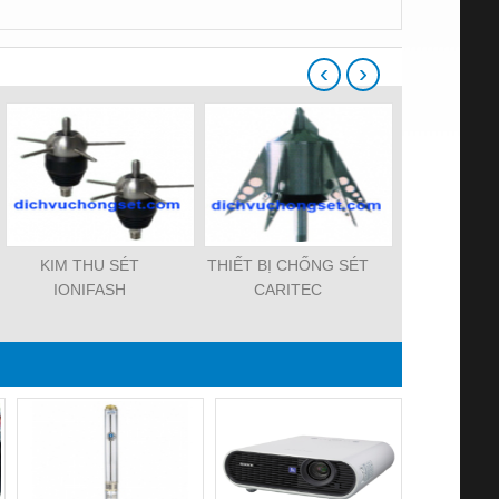
‹
›
KIM THU SÉT
THIẾT BỊ CHỐNG SÉT
Kim Thu Set
IONIFASH
CARITEC
PCS 3.