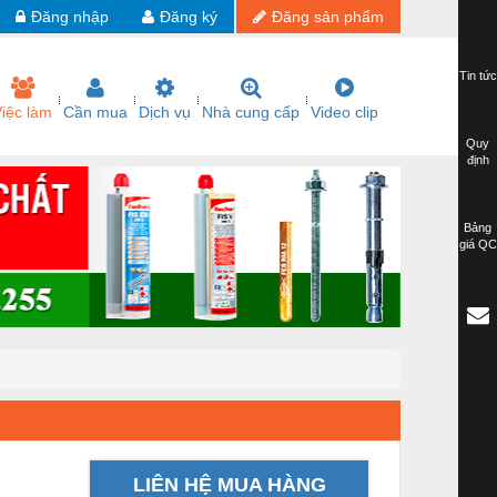
Đăng nhập
Đăng ký
Đăng sản phẩm
Tin tức
iệc làm
Cần mua
Dịch vụ
Nhà cung cấp
Video clip
Quy
định
Bảng
giá QC
LIÊN HỆ MUA HÀNG