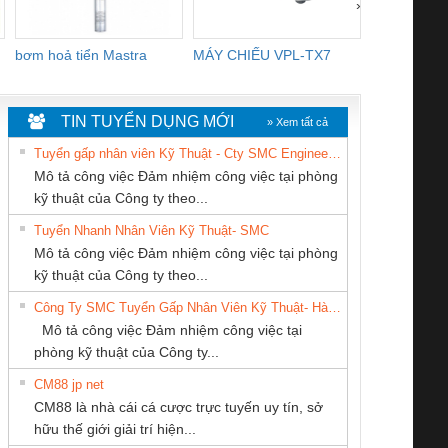
›
bơm hoả tiển Mastra
MÁY CHIẾU VPL-TX7
BOM DINH
WHITE
TIN TUYỂN DỤNG MỚI
» Xem tất cả
Tuyển gấp nhân viên Kỹ Thuật - Cty SMC Engineering
Mô tả công việc Đảm nhiệm công việc tại phòng
kỹ thuật của Công ty theo...
Tuyển Nhanh Nhân Viên Kỹ Thuật- SMC
Cty TNHH TM QC
CÔNG TY TNHH
CONG TY TNHH
 Le An Toàn
Bộ giám sát chuỗi
Bộ giám sát dòng
Bộ ng
Mô tả công việc Đảm nhiệm công việc tại phòng
Ba Miền
KỸ THUẬT KTECH
TM-DV DAI DONG
enix Contact
tấm pin
điện chuỗi
ray W
kỹ thuật của Công ty theo...
VIỆT NAM
THANH
6960 – PSR-
TRANSCLINIC 16I+
TRANSCLINIC 16I+
BAS 
Công Ty SMC Tuyển Gấp Nhân Viên Kỹ Thuật- Hà Nội
SCP-
1K5 L (2433950000)
(2008130000)
(28
Mô tả công việc Đảm nhiệm công việc tại
/FSP/2X1/1X2
phòng kỹ thuật của Công ty...
CM88 jp net
CÔNG TY CỔ
Công Ty TNHH
CÔNG TY CỔ
CM88 là nhà cái cá cược trực tuyến uy tín, sở
PHẦN DÂY VÀ
Thiết Bị Điện Nam
PHẦN TỰ ĐỘNG
iám sát chuỗi
Bộ chỉnh lưu nguồn
Nẹp nhôm chống
Bộ c
hữu thế giới giải trí hiện...
CÁP ĐIỆN
Quốc Thịnh
TIẾN HƯNG
tấm pin
điện TRANSCLINIC
trơn Đà Nẵng
giám 