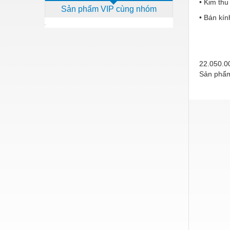
• Kim th
Sản phẩm VIP cùng nhóm
Dịch vụ - Thi công
• Bán kín
Điện công nghiệp
Điện gia dụng
22.050.
Điện Lạnh
Sản phẩm
Đóng tàu Thiết bị
Đúc chính xác Thiết bị
Dụng cụ cầm tay
Dụng cụ cắt gọt
Dụng cụ điện
Dụng cụ đo
Gỗ - Trang thiết bị
Hàn cắt - Thiết bị