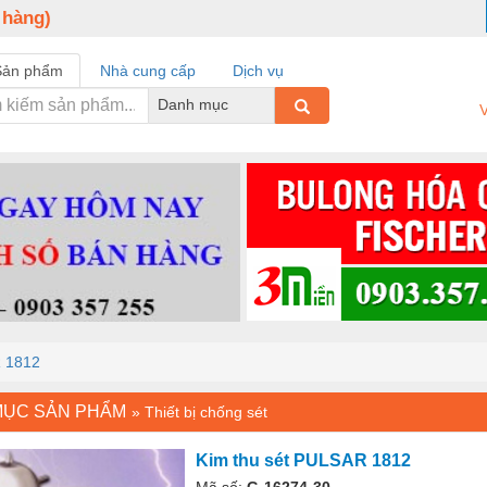
 hàng)
Sản phẩm
Nhà cung cấp
Dịch vụ
Danh mục
V
R 1812
MỤC SẢN PHẨM
»
Thiết bị chống sét
Kim thu sét PULSAR 1812
Mã số:
G-16274-30