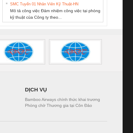
THƯỢNG ĐÌNH
SMC Tuyển 01 Nhân Viên Kỹ Thuật-HN
SCLINIC 16I+
BKE 1K5.4
Sola
Mô tả công việc Đảm nhiệm công việc tại phòng
 (2502520000)
(7791400879)2. Giá
TRAN
kỹ thuật của Công ty theo...
1K5.4
DỊCH VỤ
Bamboo Airways chính thức khai trương
Phòng chờ Thương gia tại Côn Đảo