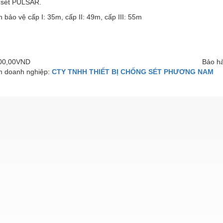
u sét PULSAR.
h bảo vệ cấp I: 35m, cấp II: 49m, cấp III: 55m
000,00VND
Bảo hà
 doanh nghiệp:
CTY TNHH THIẾT BỊ CHỐNG SÉT PHƯƠNG NAM