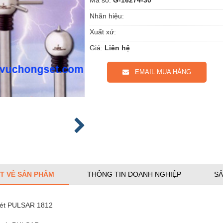
Nhãn hiệu:
Xuất xứ:
Giá:
Liên hệ
EMAIL MUA HÀNG
ẾT VỀ SẢN PHẨM
THÔNG TIN DOANH NGHIỆP
SẢ
sét PULSAR 1812