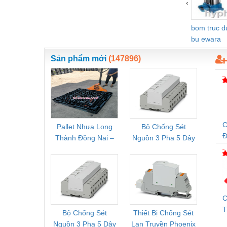
‹
Nước-Vật tư thiết bị
bom truc 
Phốt cơ khí
bu ewara
Sắt, thép, inox các loại
Sản phẩm mới
(147896)
Thí nghiệm-Trang thiết bị
Thiết bị chiếu sáng
Thiết bị chống sét
Thiết bị an ninh
C
Pallet Nhựa Long
Bộ Chống Sét
Rơ Le 
Đ
Thành Đồng Nai –
Nguồn 3 Pha 5 Dây
Phoe
Thiết bị công nghiệp
Cung Cấp Pallet
Phoenix Contact
PSR-
Thiết bị công trình
Mới, Pallet Cũ Giá
FLT-SEC-P-T1-3S-
1NC-
Tốt
264/50-FM -
2
Thiết bị điện
2909589
Thiết bị giáo dục
C
T
Bộ Chống Sét
Thiết Bị Chống Sét
Bộ L
Thiết bị khác
M
Nguồn 3 Pha 5 Dây
Lan Truyền Phoenix
Công