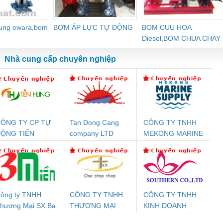
dung ewara,bom
BƠM ÁP LỰC TỰ ĐỘNG
BOM CUU HOA
Diesel,BOM CHUA CHAY
Nhà cung cấp chuyên nghiệp
ÔNG TY CP TỰ
Tan Dong Cang
CÔNG TY TNHH
Đệm An Toàn
Rơ Le An Toàn
Bộ Lặp Tín Hiệu
Rơ
ỘNG TIẾN
company LTD
MEKONG MARINE
nix Contact
Phoenix Contact
PROFIBUS Phoenix
Pho
HƯNG
SUPPLY
PC20-1NO-
PSR-SCP-
Contact PSI-REP-
298
24DC-SP -
24UC/ESL4/3X1/1X2/B
PROFIBUS/12MB -
700578
- 2981059
2708863
24DC
ông ty TNHH
CÔNG TY TNHH
CÔNG TY TNHH
hương Mại SX Ba
THƯƠNG MẠI
KINH DOANH
ưu Điện AC
Mô-đun Ắc Quy UPS
Rơ Le An Toàn
Bộ g
iền
THIÊN ÂN VIỆT
DỊCH VỤ XNK
 Suất Cao
Phoenix Contact
Phoenix Contact