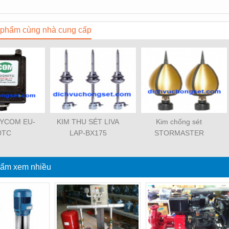
phẩm cùng nhà cung cấp
 SYCOM EU-
KIM THU SÉT LIVA
Kim chống sét
0TC
LAP-BX175
STORMASTER
ẩm xem nhiều