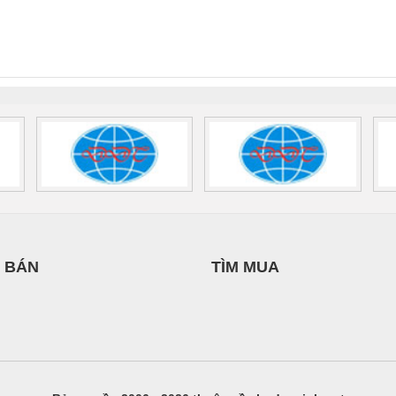
NAM
PHƯƠNG NAM
nix Contact
QUINT-HP-
2981059 – PSR-
TRAN
INT-HP-
BAT/PB/48DC/7.0AH/PT
SCP-
1K5 H
0AC/2.5KVA/PT
- 1133819
24UC/ESL4/3X1/1X2/B
 1136815
 BÁN
TÌM MUA