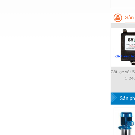
Hóa chất-Trang thiết bị
Kệ công nghiệp
Sản 
Khí nén - Thiết bị
Khuôn mẫu - Phụ tùng
Lọc công nghiệp
Máy công cụ - Phụ tùng
Mỏ - Trang thiết bị
Cắt lọc sét
Mô tơ - Hộp số
1-24
Môi trường - Thiết bị
Sản ph
Nâng hạ - Trang thiết bị
Nội - Ngoại thất - văn phòng
Nồi hơi - Trang thiết bị
Nông nghiệp - Thiết bị