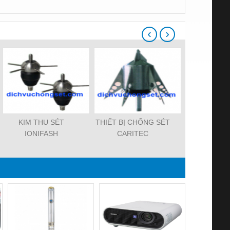
‹
›
KIM THU SÉT
THIẾT BỊ CHỐNG SÉT
Kim Thu Set
IONIFASH
CARITEC
PCS 3.