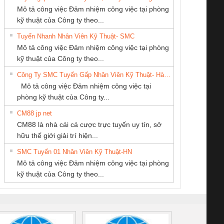
Mô tả công việc Đảm nhiệm công việc tại phòng
kỹ thuật của Công ty theo...
Tuyển Nhanh Nhân Viên Kỹ Thuật- SMC
CÔNG TY CP TỰ
CÔNG TY TNHH
CÔNG TY TNHH
 Le An Toàn
Bộ giám sát chuỗi
Bộ giám sát dòng
Bộ ng
Mô tả công việc Đảm nhiệm công việc tại phòng
ĐỘNG TIẾN
THƯƠNG MẠI
KỸ THUẬT KTECH
enix Contact
tấm pin
điện chuỗi
ray W
kỹ thuật của Công ty theo...
HƯNG
THIÊN ÂN VIỆT
VIỆT NAM
6960 – PSR-
TRANSCLINIC 16I+
TRANSCLINIC 16I+
BAS 
Công Ty SMC Tuyển Gấp Nhân Viên Kỹ Thuật- Hà Nội
NAM
SCP-
1K5 L (2433950000)
(2008130000)
(28
Mô tả công việc Đảm nhiệm công việc tại
/FSP/2X1/1X2
phòng kỹ thuật của Công ty...
CM88 jp net
CÔNG TY TNHH
CONG TY TNHH
CÔNG TY TNHH
CM88 là nhà cái cá cược trực tuyến uy tín, sở
KINH DOANH
TM-DV DAI DONG
THIẾT BỊ CÔNG
iám sát chuỗi
Bộ chỉnh lưu nguồn
Nẹp nhôm chống
Bộ c
hữu thế giới giải trí hiện...
DỊCH VỤ XNK
THANH
NGHIỆP NIHON
tấm pin
điện TRANSCLINIC
trơn Đà Nẵng
giám 
PHƯƠNG NAM
SETSUBI VIỆT
SMC Tuyển 01 Nhân Viên Kỹ Thuật-HN
SCLINIC 16I+
BKE 1K5.4
Sola
NAM
Mô tả công việc Đảm nhiệm công việc tại phòng
 (2502520000)
(7791400879)2. Giá
TRAN
kỹ thuật của Công ty theo...
1K5.4