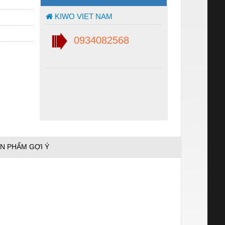
KIWO VIET NAM
0934082568
N PHẨM GỢI Ý