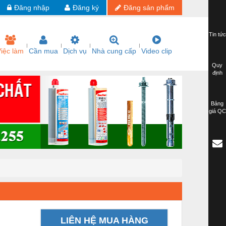
Đăng nhập
Đăng ký
Đăng sản phẩm
Tin tức
iệc làm
Cần mua
Dịch vụ
Nhà cung cấp
Video clip
Quy
định
Bảng
giá QC
LIÊN HỆ MUA HÀNG