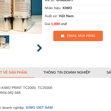
Nhãn hiệu:
KIWO
Xuất xứ:
Việt Nam
Giá:
1,000
vnđ
EMAIL MUA HÀNG
ẾT VỀ SẢN PHẨM
THÔNG TIN DOANH NGHIỆP
SẢ
 KIWO PRINT TC2000, TC25000
 0934.082.568
 doanh nghiệp:
KIWO VIET NAM