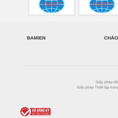
Thiết bị làm sạch
Thiết bị sơn - Sơn
Thiết bị nhà bếp
Thiết bị nhiệt
BAMIEN
CHÀO
Thiêt bị PCCC
Thiết bị truyền động
Thiết bị văn phòng
Thiết bị viễn thông
Thủy lực-Thiết bị
Giấy phép đă
Giấy phép Thiết lập tra
Thủy sản - Trang thiết bị
Tự động hoá
Van - Co các loại
Vật liệu mài mòn