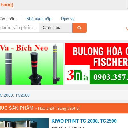
 hàng)
Sản phẩm
Nhà cung cấp
Dịch vụ
Danh mục
V
C 2000, TC2500
MỤC SẢN PHẨM
»
Hóa chất-Trang thiết bị
KIWO PRINT TC 2000, TC2500
Mã số:
G-66898-7