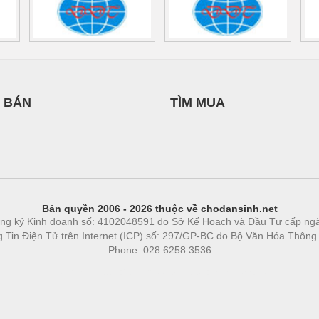
 BÁN
TÌM MUA
Bản quyền 2006 - 2026 thuộc về chodansinh.net
ng ký Kinh doanh số: 4102048591 do Sở Kế Hoạch và Đầu Tư cấp ng
ng Tin Điện Tử trên Internet (ICP) số: 297/GP-BC do Bộ Văn Hóa Thông
Phone: 028.6258.3536
Phòng trọ
|
https://bdsgroup.vn
https://kqxs123.com