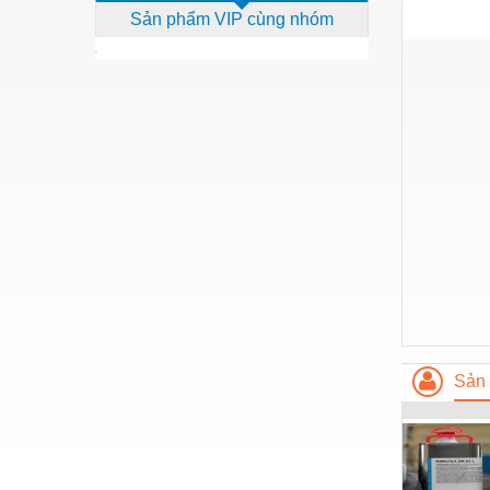
Sản phẩm VIP cùng nhóm
Dịch vụ - Thi công
Điện công nghiệp
Điện gia dụng
Điện Lạnh
Đóng tàu Thiết bị
Đúc chính xác Thiết bị
Dụng cụ cầm tay
Dụng cụ cắt gọt
Dụng cụ điện
Dụng cụ đo
Sản 
Gỗ - Trang thiết bị
Hàn cắt - Thiết bị