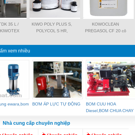
DK 35 L /
KIWO POLY PLUS S,
KOWOCLEAN
L, KIWOTEX
POLYCOL S HR,
PREGASOL CF 20 cô
, KEO DÁN
POLYCOL W HR
đặc, TẨY HÓA CHẤT
O CẤP
TRÊN KHUNG
ẩm xem nhiều
dung ewara,bom
BƠM ÁP LỰC TỰ ĐỘNG
BOM CUU HOA
Diesel,BOM CHUA CHAY
Nhà cung cấp chuyên nghiệp