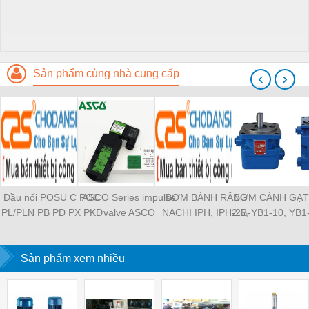
Sản phẩm cùng nhà cung cấp
‹
›
Đầu nối POSU C POC
ASCO Series impulse
BƠM BÁNH RĂNG
BƠM CÁNH GẠT
PL/PLN PB PD PX PKD
valve ASCO
NACHI IPH, IPH-2B-
2.5, YB1-10, YB1
PH PH2 PH3 PCF PLL
SCG353A043 ASCO
6.5-11, IPH-5B-40-21,
YB1-40/12.5, 
PLF PMF PTL SL SS
SCG353A044 ASCO
IPH-2A-5-11, IPH-5A-
100/16 YB1-40
SCA SAFS SASF HVFS
Sản phẩm xem nhiều
SCG353A047 ASCO
50, IPH-3A-13-LT-20,
YB1-16/12 YB1-
HVSF PU PV PE PY
SCG353A050 ASCO
IPH-5B-50-LT-11, IPH-
YB1-40/12 YB1-
PM PLM PZA PK PA
SCG353A051 ASCO
4A-32-LT-20, IPH-6B-
HVFF PLJ PYJ PP PG
SXE353.060
100-L-11, IPH-5A-40-