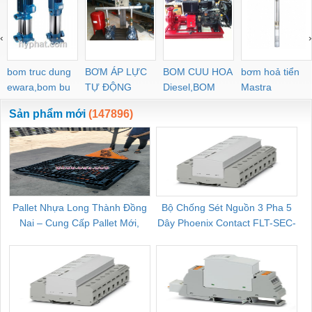
PEG PW PGJ PPGJ
11
PYJW SL-C PC-C
‹
›
POC-C PL-C
bom truc dung
BƠM ÁP LỰC
BOM CUU HOA
bơm hoả tiển
ewara,bom bu
TỰ ĐỘNG
Diesel,BOM
Mastra
ewara
CHUA CHAY
Sản phẩm mới
(147896)
Pallet Nhựa Long Thành Đồng
Bộ Chống Sét Nguồn 3 Pha 5
Nai – Cung Cấp Pallet Mới,
Dây Phoenix Contact FLT-SEC-
C
Pallet Cũ Giá Tốt
P-T1-3S-264/50-FM - 2909589