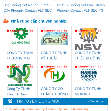
Bộ Chống Sét Nguồn 3 Pha 5
Thiết Bị Chống Sét Lan Truyền
B
Dây Phoenix Contact FLT-SEC-
Phoenix Contact PLT-SEC-T3-
P-T1-3S-440/35-FM - 2908264
230-FM-PT - 2907928
Nhà cung cấp chuyên nghiệp
CÔNG TY TNHH
CÔNG TY TNHH
CÔNG TY TNHH
THƯƠNG MẠI
KỸ THUẬT
THIẾT BỊ CÔNG
DỊCH VỤ KỸ
KTECH VIỆT
NGHIỆP NIHON
THUẬT ĐIỆN CƠ
NAM
SETSUBI VIỆT
GIA HƯNG PHÁT
NAM
Công Ty TNHH
CÔNG TY CỔ
CÔNG TY TNHH
Thiết Bị Điện
PHẦN TỰ ĐỘNG
MEKONG
Nam Quốc Thịnh
TIẾN HƯNG
MARINE
TIN TUYỂN DỤNG MỚI
» Xem tất cả
SUPPLY
Tuyển gấp nhân viên Kỹ Thuật - Cty SMC Engineering