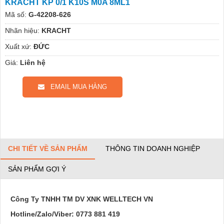
KRACHT KP 0/1 K10S M0A 8ML1
Mã số:
G-42208-626
Nhãn hiệu:
KRACHT
Xuất xứ:
ĐỨC
Giá:
Liên hệ
EMAIL MUA HÀNG
CHI TIẾT VỀ SẢN PHẨM
THÔNG TIN DOANH NGHIỆP
SẢN PHẨM GỢI Ý
Công Ty TNHH TM DV XNK WELLTECH VN
Hotline/Zalo/Viber:
0773 881 419