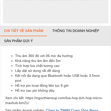
CHI TIẾT VỀ SẢN PHẨM
THÔNG TIN DOANH NGHIỆP
SẢN PHẨM GỢI Ý
Thu âm 360 độ với 06 mic đa hướng
Khả năng thu âm lên đến 5m
Tích hợp loa chất lượng cao
Lắp dặt sử dụng rất dễ dàng
Kết nối đa dạng qua Bluetooth hoặc USB hoặc 3.5mm
port
Hỗ trợ pin hoạt động liên tục 8 giờ
Hỗ trợ sạc pin không dây
Xem chi tiết: https://ngocthiensup.com/loa-hop-tich-hop-micro-
maxhub-bm21/
Sản phẩm doanh nghiệp:
Công ty TNHH Cung Ứng Ngọc