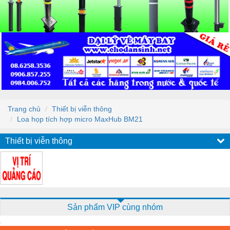
Trang chủ
Thiết bị viễn thông
Loa họp tích hợp micro MaxHub BM21
Thiết bị viễn thông
Sản phẩm VIP cùng nhóm