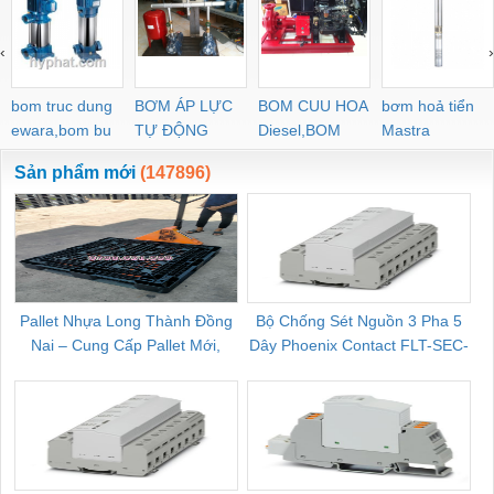
‹
›
bom truc dung
BƠM ÁP LỰC
BOM CUU HOA
bơm hoả tiển
ewara,bom bu
TỰ ĐỘNG
Diesel,BOM
Mastra
ewara
CHUA CHAY
Sản phẩm mới
(147896)
Pallet Nhựa Long Thành Đồng
Bộ Chống Sét Nguồn 3 Pha 5
Nai – Cung Cấp Pallet Mới,
Dây Phoenix Contact FLT-SEC-
C
Pallet Cũ Giá Tốt
P-T1-3S-264/50-FM - 2909589