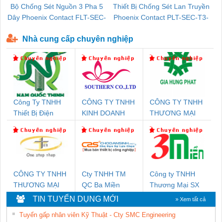
Bộ Chống Sét Nguồn 3 Pha 5
Thiết Bị Chống Sét Lan Truyền
B
Dây Phoenix Contact FLT-SEC-
Phoenix Contact PLT-SEC-T3-
P-T1-3S-440/35-FM - 2908264
230-FM-PT - 2907928
Nhà cung cấp chuyên nghiệp
Công Ty TNHH
CÔNG TY TNHH
CÔNG TY TNHH
Thiết Bị Điện
KINH DOANH
THƯƠNG MẠI
Nam Quốc Thịnh
DỊCH VỤ XNK
DỊCH VỤ KỸ
PHƯƠNG NAM
THUẬT ĐIỆN CƠ
GIA HƯNG
PHÁT
CÔNG TY TNHH
Cty TNHH TM
Công ty TNHH
THƯƠNG MẠI
QC Ba Miền
Thương Mại SX
THIÊN ÂN VIỆT
Ba Miền
TIN TUYỂN DỤNG MỚI
» Xem tất cả
NAM
Tuyển gấp nhân viên Kỹ Thuật - Cty SMC Engineering