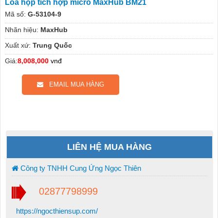
Loa họp tích hợp micro MaxHub BM21
Mã số:
G-53104-9
Nhãn hiệu:
MaxHub
Xuất xứ:
Trung Quốc
Giá:
8,008,000
vnđ
EMAIL MUA HÀNG
LIÊN HỆ MUA HÀNG
Công ty TNHH Cung Ứng Ngọc Thiên
02877798999
https://ngocthiensup.com/