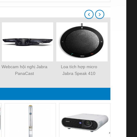
‹
›
Webcam hội nghị Jabra
Loa tích hợp micro
Webcam hộ
PanaCast
Jabra Speak 410
Logitech P
›