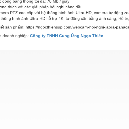
c động băng thông tối đa:
78
Mb / giây
ng thích với các giải pháp hội nghị hàng đầu
mera PTZ cao cấp với hệ thống hình ảnh Ultra-HD, camera tự động zo
thống hình ảnh Ultra-HD hỗ trợ 4K, tự động cân bằng ánh sáng, Hỗ tr
iết sản phẩm: https://ngocthiensup.com/webcam-hoi-nghi-jabra-panaca
 doanh nghiệp:
Công ty TNHH Cung Ứng Ngọc Thiên