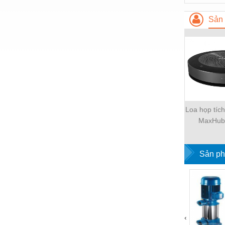
Hóa chất-Trang thiết bị
Sản 
Kệ công nghiệp
Khí nén - Thiết bị
Khuôn mẫu - Phụ tùng
Lọc công nghiệp
Máy công cụ - Phụ tùng
Loa họp tíc
Mỏ - Trang thiết bị
MaxHub
Mô tơ - Hộp số
Môi trường - Thiết bị
Sản ph
Nâng hạ - Trang thiết bị
Nội - Ngoại thất - văn phòng
Nồi hơi - Trang thiết bị
‹
Nông nghiệp - Thiết bị