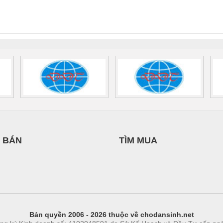
INT-HP-
BAT/PB/48DC/7.0AH/PT
SCP-
1K5 H
0AC/2.5KVA/PT
- 1133819
24UC/ESL4/3X1/1X2/B
 1136815
 BÁN
TÌM MUA
Bản quyền 2006 - 2026 thuộc về chodansinh.net