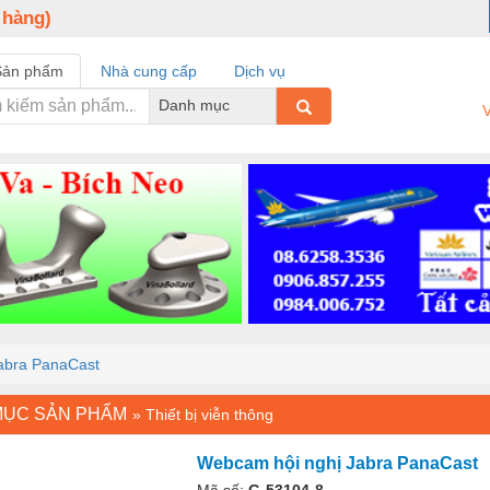
 hàng)
Sản phẩm
Nhà cung cấp
Dịch vụ
Danh mục
V
abra PanaCast
MỤC SẢN PHẨM
»
Thiết bị viễn thông
Webcam hội nghị Jabra PanaCast
Mã số:
G-53104-8