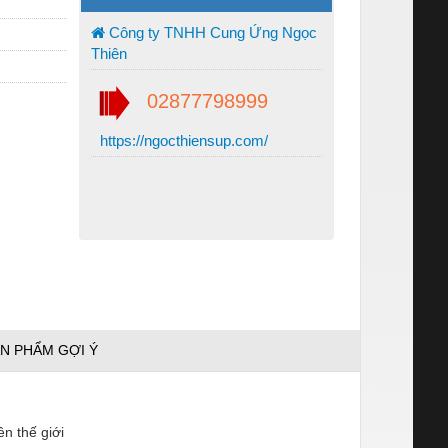
Công ty TNHH Cung Ứng Ngọc
Thiên
02877798999
https://ngocthiensup.com/
N PHẨM GỢI Ý
n thế giới