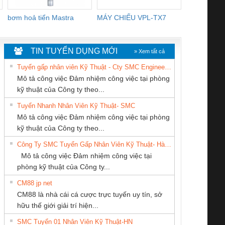
bơm hoả tiển Mastra
MÁY CHIẾU VPL-TX7
BOM DINH
WHITE
TIN TUYỂN DỤNG MỚI
» Xem tất cả
Tuyển gấp nhân viên Kỹ Thuật - Cty SMC Engineering
Mô tả công việc Đảm nhiệm công việc tại phòng
kỹ thuật của Công ty theo...
Tuyển Nhanh Nhân Viên Kỹ Thuật- SMC
Cty TNHH TM QC
CÔNG TY TNHH
CÔNG TY TNHH
 Le An Toàn
Bộ giám sát chuỗi
Bộ giám sát dòng
Bộ ng
Mô tả công việc Đảm nhiệm công việc tại phòng
Ba Miền
THƯƠNG MẠI
THƯƠNG MẠI
enix Contact
tấm pin
điện chuỗi
ray W
kỹ thuật của Công ty theo...
DỊCH VỤ KỸ
THIÊN ÂN VIỆT
6960 – PSR-
TRANSCLINIC 16I+
TRANSCLINIC 16I+
BAS 
Công Ty SMC Tuyển Gấp Nhân Viên Kỹ Thuật- Hà Nội
THUẬT ĐIỆN CƠ
NAM
SCP-
1K5 L (2433950000)
(2008130000)
(28
Mô tả công việc Đảm nhiệm công việc tại
GIA HƯNG PHÁT
/FSP/2X1/1X2
phòng kỹ thuật của Công ty...
CM88 jp net
CÔNG TY TNHH
CÔNG TY CỔ
CÔNG TY TNHH
CM88 là nhà cái cá cược trực tuyến uy tín, sở
KỸ THUẬT KTECH
PHẦN DÂY VÀ
THIẾT BỊ CÔNG
iám sát chuỗi
Bộ chỉnh lưu nguồn
Nẹp nhôm chống
Bộ c
hữu thế giới giải trí hiện...
VIỆT NAM
CÁP ĐIỆN
NGHIỆP NIHON
tấm pin
điện TRANSCLINIC
trơn Đà Nẵng
giám 
THƯỢNG ĐÌNH
SETSUBI VIỆT
SMC Tuyển 01 Nhân Viên Kỹ Thuật-HN
SCLINIC 16I+
BKE 1K5.4
Sola