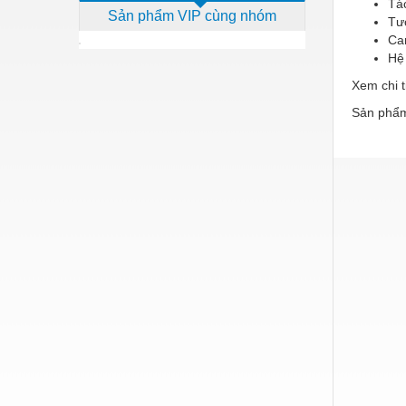
Tá
Sản phẩm VIP cùng nhóm
Dịch vụ - Thi công
Tươ
Ca
Điện công nghiệp
Hệ 
Điện gia dụng
Xem chi t
Sản phẩm
Điện Lạnh
Đóng tàu Thiết bị
Đúc chính xác Thiết bị
Dụng cụ cầm tay
Dụng cụ cắt gọt
Dụng cụ điện
Dụng cụ đo
Gỗ - Trang thiết bị
Hàn cắt - Thiết bị