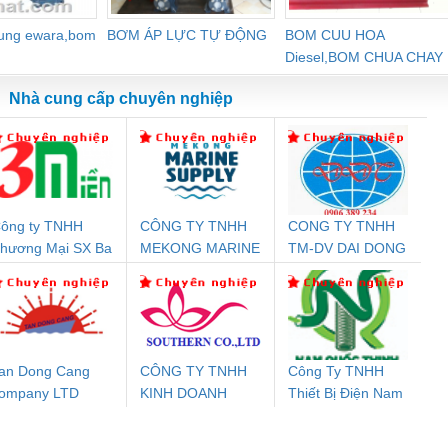
dung ewara,bom
BƠM ÁP LỰC TỰ ĐỘNG
BOM CUU HOA
Diesel,BOM CHUA CHAY
Nhà cung cấp chuyên nghiệp
ông ty TNHH
CÔNG TY TNHH
CONG TY TNHH
Đệm An Toàn
Rơ Le An Toàn
Bộ Lặp Tín Hiệu
Rơ
hương Mại SX Ba
MEKONG MARINE
TM-DV DAI DONG
nix Contact
Phoenix Contact
PROFIBUS Phoenix
Pho
iền
SUPPLY
THANH
PC20-1NO-
PSR-SCP-
Contact PSI-REP-
298
24DC-SP -
24UC/ESL4/3X1/1X2/B
PROFIBUS/12MB -
700578
- 2981059
2708863
24DC
an Dong Cang
CÔNG TY TNHH
Công Ty TNHH
ompany LTD
KINH DOANH
Thiết Bị Điện Nam
ưu Điện AC
Mô-đun Ắc Quy UPS
Rơ Le An Toàn
Bộ g
DỊCH VỤ XNK
Quốc Thịnh
 Suất Cao
Phoenix Contact
Phoenix Contact
PHƯƠNG NAM
nix Contact
QUINT-HP-
2981059 – PSR-
TRAN