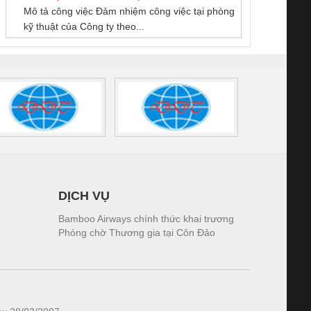
NAM
Mô tả công việc Đảm nhiệm công việc tại phòng
 (2502520000)
(7791400879)2. Giá
TRAN
kỹ thuật của Công ty theo...
1K5.4
DỊCH VỤ
Bamboo Airways chính thức khai trương
Phòng chờ Thương gia tại Côn Đảo