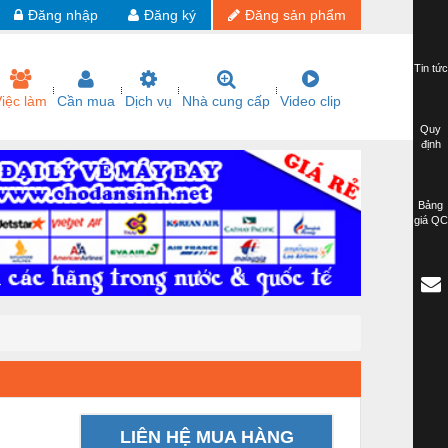
Đăng nhập
Đăng ký
Đăng sản phẩm
Tin tức
iệc làm
Cần mua
Dịch vụ
Nhà cung cấp
Video clip
Quy
định
Bảng
giá QC
LIÊN HỆ MUA HÀNG