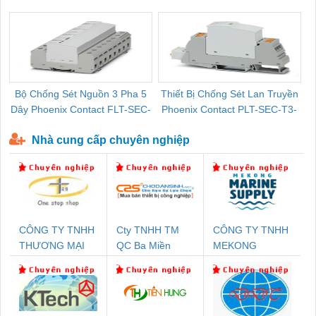
Pallet Cũ Giá Tốt
P-T1-3S-264/50-FM - 2909589
Bộ Chống Sét Nguồn 3 Pha 5
Thiết Bị Chống Sét Lan Truyền
B
Dây Phoenix Contact FLT-SEC-
Phoenix Contact PLT-SEC-T3-
P-T1-3S-440/35-FM - 2908264
230-FM-PT - 2907928
Nhà cung cấp chuyên nghiệp
CÔNG TY TNHH
Cty TNHH TM
CÔNG TY TNHH
THƯƠNG MẠI
QC Ba Miền
MEKONG
THIÊN ÂN VIỆT
MARINE
NAM
SUPPLY