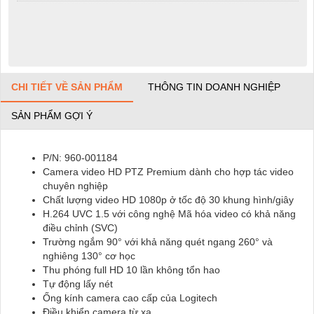
CHI TIẾT VỀ SẢN PHẨM
THÔNG TIN DOANH NGHIỆP
SẢN PHẨM GỢI Ý
P/N: 960-001184
Camera video HD PTZ Premium dành cho hợp tác video
chuyên nghiệp
Chất lượng video HD 1080p ở tốc độ 30 khung hình/giây
H.264 UVC 1.5 với công nghệ Mã hóa video có khả năng
điều chỉnh (SVC)
Trường ngắm 90° với khả năng quét ngang 260° và
nghiêng 130° cơ học
Thu phóng full HD 10 lần không tổn hao
Tự động lấy nét
Ống kính camera cao cấp của Logitech
Điều khiển camera từ xa