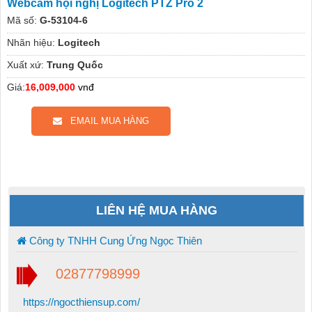
Webcam hội nghị Logitech PTZ Pro 2
Mã số:
G-53104-6
Nhãn hiệu:
Logitech
Xuất xứ:
Trung Quốc
Giá:
16,009,000
vnđ
EMAIL MUA HÀNG
LIÊN HỆ MUA HÀNG
Công ty TNHH Cung Ứng Ngọc Thiên
02877798999
https://ngocthiensup.com/