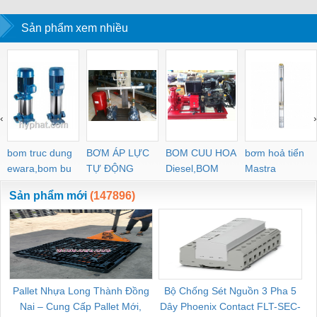
Sản phẩm xem nhiều
‹
›
bom truc dung
BƠM ÁP LỰC
BOM CUU HOA
bơm hoả tiển
ewara,bom bu
TỰ ĐỘNG
Diesel,BOM
Mastra
ewara
CHUA CHAY
Sản phẩm mới
(147896)
Pallet Nhựa Long Thành Đồng
Bộ Chống Sét Nguồn 3 Pha 5
Nai – Cung Cấp Pallet Mới,
Dây Phoenix Contact FLT-SEC-
C