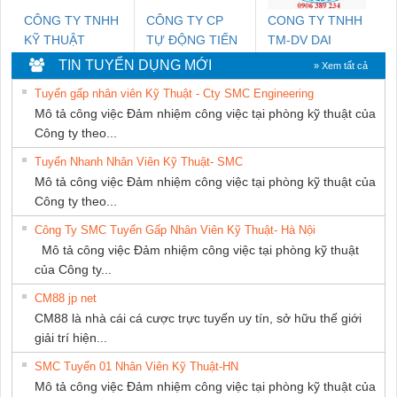
CÔNG TY TNHH
CÔNG TY CP
CONG TY TNHH
KỸ THUẬT
TỰ ĐỘNG TIẾN
TM-DV DAI
KTECH VIỆT
HƯNG
DONG THANH
TIN TUYỂN DỤNG MỚI
» Xem tất cả
NAM
Tuyển gấp nhân viên Kỹ Thuật - Cty SMC Engineering
Mô tả công việc Đảm nhiệm công việc tại phòng kỹ thuật của
Công ty theo...
Tuyển Nhanh Nhân Viên Kỹ Thuật- SMC
Mô tả công việc Đảm nhiệm công việc tại phòng kỹ thuật của
Công ty theo...
Công Ty SMC Tuyển Gấp Nhân Viên Kỹ Thuật- Hà Nội
Mô tả công việc Đảm nhiệm công việc tại phòng kỹ thuật
của Công ty...
CM88 jp net
CM88 là nhà cái cá cược trực tuyến uy tín, sở hữu thế giới
giải trí hiện...
SMC Tuyển 01 Nhân Viên Kỹ Thuật-HN
Mô tả công việc Đảm nhiệm công việc tại phòng kỹ thuật của