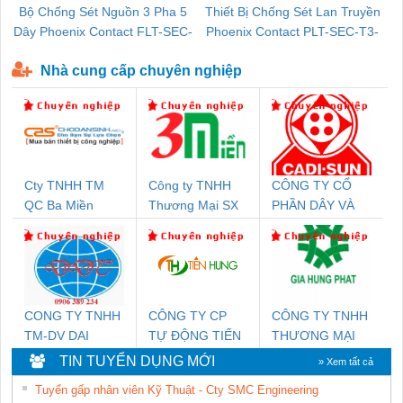
Bộ Chống Sét Nguồn 3 Pha 5
Thiết Bị Chống Sét Lan Truyền
B
Dây Phoenix Contact FLT-SEC-
Phoenix Contact PLT-SEC-T3-
P-T1-3S-440/35-FM - 2908264
230-FM-PT - 2907928
Nhà cung cấp chuyên nghiệp
Cty TNHH TM
Công ty TNHH
CÔNG TY CỔ
QC Ba Miền
Thương Mại SX
PHẦN DÂY VÀ
Ba Miền
CÁP ĐIỆN
THƯỢNG ĐÌNH
CONG TY TNHH
CÔNG TY CP
CÔNG TY TNHH
TM-DV DAI
TỰ ĐỘNG TIẾN
THƯƠNG MẠI
DONG THANH
HƯNG
DỊCH VỤ KỸ
TIN TUYỂN DỤNG MỚI
» Xem tất cả
THUẬT ĐIỆN CƠ
Tuyển gấp nhân viên Kỹ Thuật - Cty SMC Engineering
GIA HƯNG