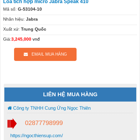
Loa tích hợp micro Jabra Speak 410
Mã số:
G-53104-10
Nhãn hiệu:
Jabra
Xuất xứ:
Trung Quốc
Giá:
3,245,000
vnđ
EMAIL MUA HÀNG
LIÊN HỆ MUA HÀNG
Công ty TNHH Cung Ứng Ngọc Thiên
02877798999
https://ngocthiensup.com/