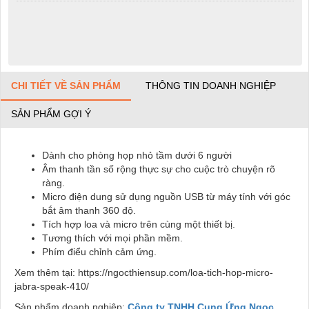
CHI TIẾT VỀ SẢN PHẨM
THÔNG TIN DOANH NGHIỆP
SẢN PHẨM GỢI Ý
Dành cho phòng họp nhỏ tầm dưới 6 người
Âm thanh tần số rộng thực sự cho cuộc trò chuyện rõ
ràng.
Micro điện dung sử dụng nguồn USB từ máy tính với góc
bắt âm thanh 360 độ.
Tích hợp loa và micro trên cùng một thiết bị.
Tương thích với mọi phần mềm.
Phím điểu chỉnh cảm ứng.
Xem thêm tại: https://ngocthiensup.com/loa-tich-hop-micro-
jabra-speak-410/
Sản phẩm doanh nghiệp:
Công ty TNHH Cung Ứng Ngọc