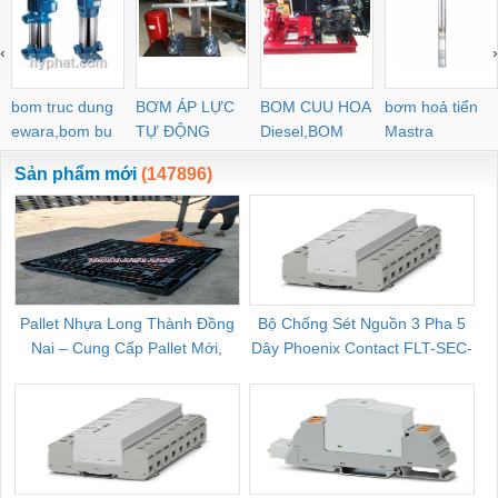
‹
›
bom truc dung
BƠM ÁP LỰC
BOM CUU HOA
bơm hoả tiển
ewara,bom bu
TỰ ĐỘNG
Diesel,BOM
Mastra
ewara
CHUA CHAY
Sản phẩm mới
(147896)
Pallet Nhựa Long Thành Đồng
Bộ Chống Sét Nguồn 3 Pha 5
Nai – Cung Cấp Pallet Mới,
Dây Phoenix Contact FLT-SEC-
C
Pallet Cũ Giá Tốt
P-T1-3S-264/50-FM - 2909589