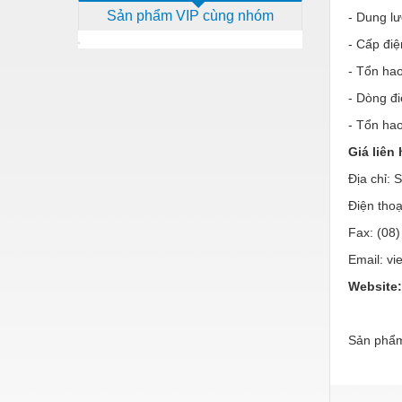
Sản phẩm VIP cùng nhóm
- Dung l
Dịch vụ - Thi công
- Cấp 
Điện công nghiệp
- Tổn hao
Điện gia dụng
- Dòng đi
Điện Lạnh
- Tổn ha
Đóng tàu Thiết bị
Giá liên 
Địa chỉ:
Đúc chính xác Thiết bị
Điện tho
Dụng cụ cầm tay
Fax: (08
Dụng cụ cắt gọt
Email: v
Dụng cụ điện
Website:
Dụng cụ đo
Sản phẩm
Gỗ - Trang thiết bị
Hàn cắt - Thiết bị