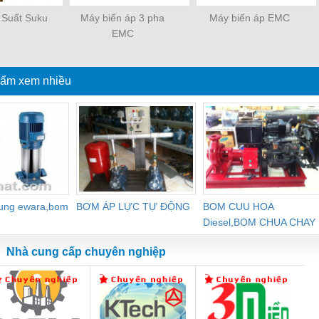
 Suất Suku
Máy biến áp 3 pha
Máy biến áp EMC
EMC
ẩm xem nhiều
dung ewara,bom
BƠM ÁP LỰC TỰ ĐỘNG
BOM CUU HOA
Diesel,BOM CHUA CHAY
Nhà cung cấp chuyên nghiệp