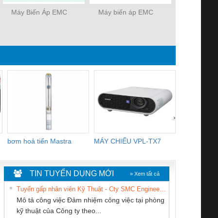
Máy Biến Áp EMC
Máy biến áp EMC
ĐỒNG HỒ 
›
bơm hoả tiển Mastra
MÁY CHIẾU VPL-TX7
BOM DINH
WHITE
TIN TUYỂN DỤNG MỚI
» Xem tất cả
Tuyển gấp nhân viên Kỹ Thuật - Cty SMC Engineering
Mô tả công việc Đảm nhiệm công việc tại phòng
kỹ thuật của Công ty theo...