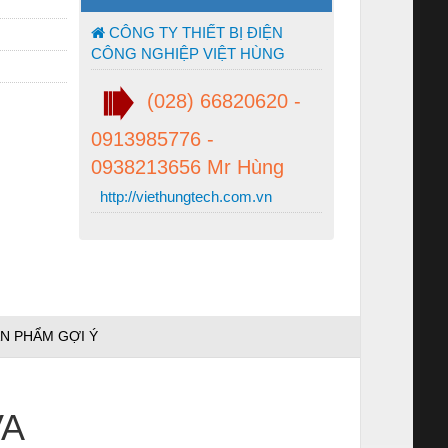
CÔNG TY THIẾT BỊ ĐIỆN
CÔNG NGHIỆP VIỆT HÙNG
(028) 66820620 -
0913985776 -
0938213656 Mr Hùng
http://viethungtech.com.vn
N PHẨM GỢI Ý
VA