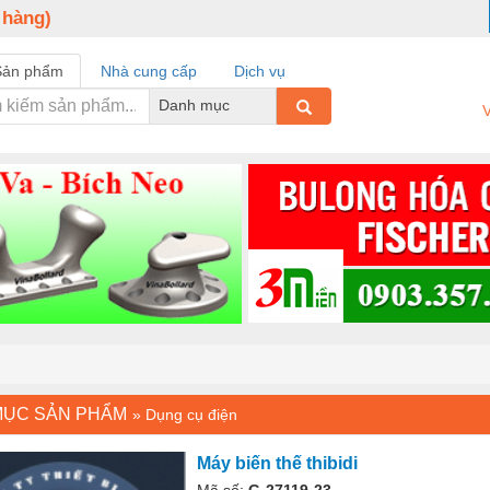
 hàng)
Sản phẩm
Nhà cung cấp
Dịch vụ
Danh mục
V
MỤC SẢN PHẨM
»
Dụng cụ điện
Máy biến thế thibidi
Mã số:
G-27119-23