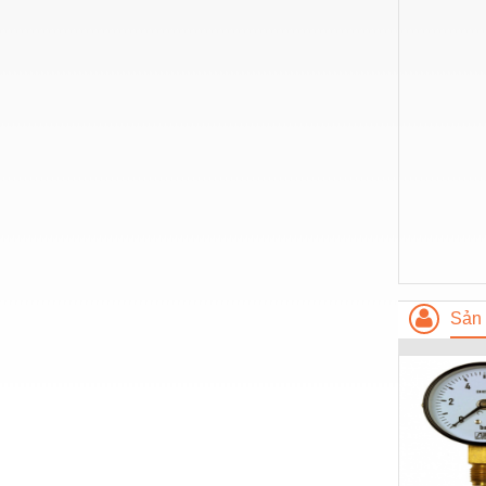
Hóa chất-Trang thiết bị
Kệ công nghiệp
Khí nén - Thiết bị
Khuôn mẫu - Phụ tùng
Lọc công nghiệp
Máy công cụ - Phụ tùng
Mỏ - Trang thiết bị
Mô tơ - Hộp số
Môi trường - Thiết bị
Sản 
Nâng hạ - Trang thiết bị
Nội - Ngoại thất - văn phòng
Nồi hơi - Trang thiết bị
Nông nghiệp - Thiết bị