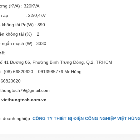
ượng (KVA) : 320KVA
điện áp : 22/0,4kV
 không tải Po(W) : 390
ện không tải (%) : 2
o ngắn mạch (W) : 3330
hệ:
 Số 41 Đường 06, Phường Bình Trưng Đông, Q.2, TP.HCM
ại: (08) 66820620 – 0913985776 Mr Hùng
) 66820620
iethungtech79@gmail.com
 viethungtech.com.vn
 doanh nghiệp:
CÔNG TY THIẾT BỊ ĐIỆN CÔNG NGHIỆP VIỆT HÙN