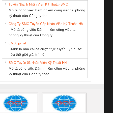
Tuyển Nhanh Nhân Viên Kỹ Thuật- SMC
Công Ty TNHH
CÔNG TY TNHH
CONG TY TNHH
 Le An Toàn
Bộ giám sát chuỗi
Bộ giám sát dòng
Bộ ng
Mô tả công việc Đảm nhiệm công việc tại phòng
hiết Bị Điện Nam
MEKONG MARINE
TM-DV DAI DONG
enix Contact
tấm pin
điện chuỗi
ray W
kỹ thuật của Công ty theo...
Quốc Thịnh
SUPPLY
THANH
6960 – PSR-
TRANSCLINIC 16I+
TRANSCLINIC 16I+
BAS 
Công Ty SMC Tuyển Gấp Nhân Viên Kỹ Thuật- Hà Nội
SCP-
1K5 L (2433950000)
(2008130000)
(28
Mô tả công việc Đảm nhiệm công việc tại
/FSP/2X1/1X2
phòng kỹ thuật của Công ty...
CM88 jp net
CÔNG TY CP TỰ
Cty TNHH TM QC
CÔNG TY TNHH
CM88 là nhà cái cá cược trực tuyến uy tín, sở
ĐỘNG TIẾN
Ba Miền
THƯƠNG MẠI
iám sát chuỗi
Bộ chỉnh lưu nguồn
Nẹp nhôm chống
Bộ c
hữu thế giới giải trí hiện...
HƯNG
DỊCH VỤ KỸ
tấm pin
điện TRANSCLINIC
trơn Đà Nẵng
giám 
THUẬT ĐIỆN CƠ
SMC Tuyển 01 Nhân Viên Kỹ Thuật-HN
SCLINIC 16I+
BKE 1K5.4
Sola
GIA HƯNG PHÁT
Mô tả công việc Đảm nhiệm công việc tại phòng
 (2502520000)
(7791400879)2. Giá
TRAN
kỹ thuật của Công ty theo...
1K5.4