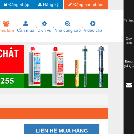
Đăng nhập
Đăng ký
Đăng sản phẩm
Tin tức
iệc làm
Cần mua
Dịch vụ
Nhà cung cấp
Video clip
Quy
định
Bảng
giá QC
LIÊN HỆ MUA HÀNG