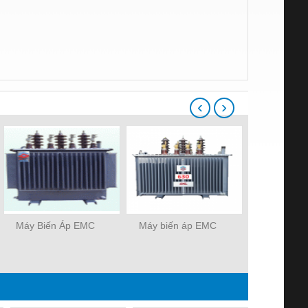
‹
›
Máy Biến Áp EMC
Máy biến áp EMC
ĐỒNG HỒ 