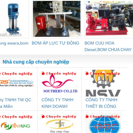
dung ewara,bom
BƠM ÁP LỰC TỰ ĐỘNG
BOM CUU HOA
Diesel,BOM CHUA CHAY
Nhà cung cấp chuyên nghiệp
ty TNHH TM QC
CÔNG TY TNHH
CÔNG TY TNHH
Đệm An Toàn
Rơ Le An Toàn
Bộ Lặp Tín Hiệu
Rơ
a Miền
KINH DOANH
THIẾT BỊ CÔNG
nix Contact
Phoenix Contact
PROFIBUS Phoenix
Pho
DỊCH VỤ XNK
NGHIỆP NIHON
PC20-1NO-
PSR-SCP-
Contact PSI-REP-
298
PHƯƠNG NAM
SETSUBI VIỆT
24DC-SP -
24UC/ESL4/3X1/1X2/B
PROFIBUS/12MB -
NAM
700578
- 2981059
2708863
24DC