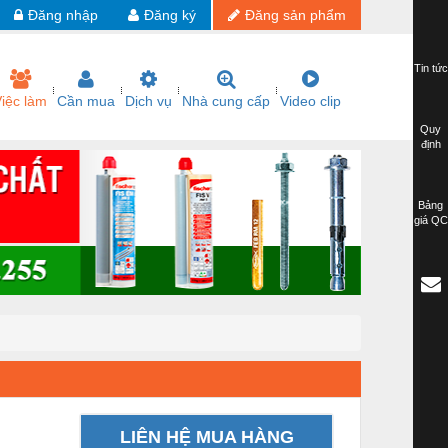
Đăng nhập
Đăng ký
Đăng sản phẩm
Tin tức
iệc làm
Cần mua
Dịch vụ
Nhà cung cấp
Video clip
Quy
định
Bảng
giá QC
LIÊN HỆ MUA HÀNG