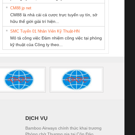
CM88 jp net
CÔNG TY TNHH
CÔNG TY TNHH
Công ty TNHH
CM88 là nhà cái cá cược trực tuyến uy tín, sở
MEKONG MARINE
THƯƠNG MẠI
Thương Mại SX
iám sát chuỗi
Bộ chỉnh lưu nguồn
Nẹp nhôm chống
Bộ c
hữu thế giới giải trí hiện...
SUPPLY
DỊCH VỤ KỸ
Ba Miền
tấm pin
điện TRANSCLINIC
trơn Đà Nẵng
giám 
THUẬT ĐIỆN CƠ
SMC Tuyển 01 Nhân Viên Kỹ Thuật-HN
SCLINIC 16I+
BKE 1K5.4
Sola
GIA HƯNG PHÁT
Mô tả công việc Đảm nhiệm công việc tại phòng
 (2502520000)
(7791400879)2. Giá
TRAN
kỹ thuật của Công ty theo...
1K5.4
DỊCH VỤ
Bamboo Airways chính thức khai trương
Phòng chờ Thương gia tại Côn Đảo