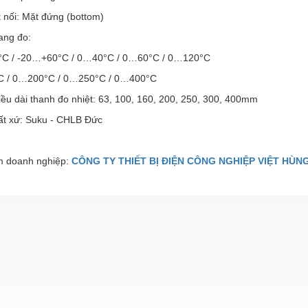
 nối: Mặt đứng (bottom)
ang đo:
0°C / -20…+60°C / 0…40°C / 0…60°C / 0…120°C
 / 0…200°C / 0…250°C / 0…400°C
ều dài thanh đo nhiệt: 63, 100, 160, 200, 250, 300, 400mm
ất xứ: Suku - CHLB Đức
 doanh nghiệp:
CÔNG TY THIẾT BỊ ĐIỆN CÔNG NGHIỆP VIỆT HÙN