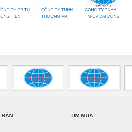
ÔNG TY CP TỰ
CÔNG TY TNHH
CONG TY TNHH
ỘNG TIẾN
THƯƠNG MẠI
TM-DV DAI DONG
ưu Điện AC
Mô-đun Ắc Quy UPS
Rơ Le An Toàn
Bộ g
HƯNG
THIÊN ÂN VIỆT
THANH
 Suất Cao
Phoenix Contact
Phoenix Contact
NAM
nix Contact
QUINT-HP-
2981059 – PSR-
TRAN
INT-HP-
BAT/PB/48DC/7.0AH/PT
SCP-
1K5 H
0AC/2.5KVA/PT
- 1133819
24UC/ESL4/3X1/1X2/B
 1136815
 BÁN
TÌM MUA