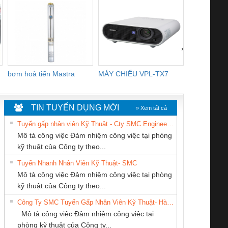
›
bơm hoả tiển Mastra
MÁY CHIẾU VPL-TX7
BOM DINH
WHITE
TIN TUYỂN DỤNG MỚI
» Xem tất cả
Tuyển gấp nhân viên Kỹ Thuật - Cty SMC Engineering
Mô tả công việc Đảm nhiệm công việc tại phòng
kỹ thuật của Công ty theo...
Tuyển Nhanh Nhân Viên Kỹ Thuật- SMC
CÔNG TY CỔ
CÔNG TY CỔ
Tan Dong Cang
 Le An Toàn
Bộ giám sát chuỗi
Bộ giám sát dòng
Bộ ng
Mô tả công việc Đảm nhiệm công việc tại phòng
PHẦN DÂY VÀ
PHẦN TỰ ĐỘNG
company LTD
enix Contact
tấm pin
điện chuỗi
ray W
kỹ thuật của Công ty theo...
CÁP ĐIỆN
TIẾN HƯNG
6960 – PSR-
TRANSCLINIC 16I+
TRANSCLINIC 16I+
BAS 
Công Ty SMC Tuyển Gấp Nhân Viên Kỹ Thuật- Hà Nội
THƯỢNG ĐÌNH
SCP-
1K5 L (2433950000)
(2008130000)
(28
Mô tả công việc Đảm nhiệm công việc tại
/FSP/2X1/1X2
phòng kỹ thuật của Công ty...