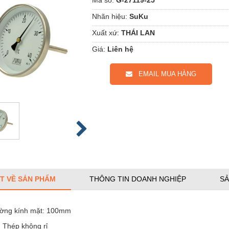
Nhãn hiệu:
SuKu
Xuất xứ:
THÁI LAN
Giá:
Liên hệ
EMAIL MUA HÀNG
ẾT VỀ SẢN PHẨM
THÔNG TIN DOANH NGHIỆP
SẢ
ờng kính mặt: 100mm
 Thép không rỉ