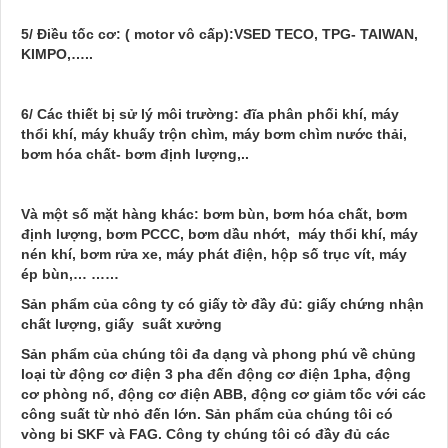
5/ Điều tốc cơ: ( motor vô cấp):VSED TECO, TPG- TAIWAN,
KIMPO,…..
6/ Các thiết bị sử lý môi trường: đĩa phân phối khí, máy
thổi khí
, máy khuấy trộn chìm, máy bơm chìm nước thải,
bơm hóa chất- bơm định lượng,..
Và một số mặt hàng khác: bơm bùn, bơm hóa chất, bơm
định lượng, bơm PCCC, bơm dầu nhớt, máy thổi khí, máy
nén khí, bơm rửa xe, máy phát điện, hộp số trục vít, máy
ép bùn,… ……
Sản phẩm của công ty có giấy tờ đầy đủ: giấy chứng nhận
chất lượng, giấy suất xưởng
Sản phẩm của chúng tôi đa dạng và phong phú về chủng
loại từ động cơ điện 3 pha đến động cơ điện 1pha, động
cơ phòng nổ, động cơ điện ABB, động cơ giảm tốc với các
công suất từ nhỏ đến lớn. Sản phẩm của chúng tôi có
vòng bi SKF và FAG. Công ty chúng tôi có đầy đủ các