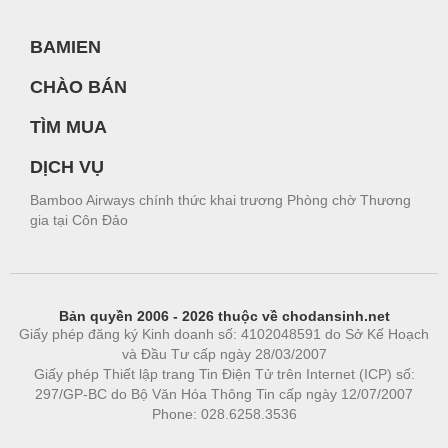
BAMIEN
CHÀO BÁN
TÌM MUA
DỊCH VỤ
Bamboo Airways chính thức khai trương Phòng chờ Thương
gia tại Côn Đảo
Bản quyền 2006 - 2026 thuộc về chodansinh.net
Giấy phép đăng ký Kinh doanh số: 4102048591 do Sở Kế Hoạch
và Đầu Tư cấp ngày 28/03/2007
Giấy phép Thiết lập trang Tin Điện Tử trên Internet (ICP) số:
297/GP-BC do Bộ Văn Hóa Thông Tin cấp ngày 12/07/2007
Phone: 028.6258.3536
Phòng trọ
|
https://bdsgroup.vn
https://kqxs123.com