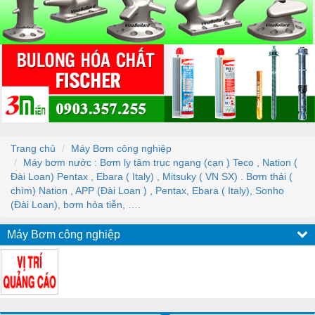
Trang chủ
Máy Bơm công nghiệp
Máy bơm nước : Bơm ly tâm trục ngang (cạn ) Teco , Nation (
Đài Loan) Pentax , Ebara ( Italy) , Mitsuky ( VN SX) . Bơm thải (
chìm) Nation , APP (Đài Loan ) , Pentax, Ebara ( Italy), Sonho
(Đài Loan), bơm hỏa tiễn, ….
Máy Bơm công nghiệp