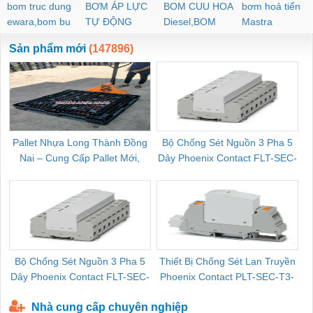
(Hàn Quốc), …
bom truc dung
BƠM ÁP LỰC
BOM CUU HOA
bơm hoả tiển
ewara,bom bu
TỰ ĐỘNG
Diesel,BOM
Mastra
ewara
CHUA CHAY
Sản phẩm mới
(147896)
Pallet Nhựa Long Thành Đồng
Bộ Chống Sét Nguồn 3 Pha 5
Nai – Cung Cấp Pallet Mới,
Dây Phoenix Contact FLT-SEC-
C
Pallet Cũ Giá Tốt
P-T1-3S-264/50-FM - 2909589
Bộ Chống Sét Nguồn 3 Pha 5
Thiết Bị Chống Sét Lan Truyền
B
Dây Phoenix Contact FLT-SEC-
Phoenix Contact PLT-SEC-T3-
P-T1-3S-440/35-FM - 2908264
230-FM-PT - 2907928
Nhà cung cấp chuyên nghiệp