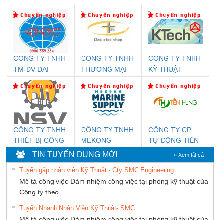
CONG TY TNHH
CÔNG TY TNHH
CÔNG TY TNHH
TM-DV DAI
THƯƠNG MẠI
KỸ THUẬT
DONG THANH
THIÊN ÂN VIỆT
KTECH VIỆT
NAM
NAM
CÔNG TY TNHH
CÔNG TY TNHH
CÔNG TY CP
THIẾT BỊ CÔNG
MEKONG
TỰ ĐỘNG TIẾN
NGHIỆP NIHON
MARINE
HƯNG
TIN TUYỂN DỤNG MỚI
» Xem tất cả
SETSUBI VIỆT
SUPPLY
Tuyển gấp nhân viên Kỹ Thuật - Cty SMC Engineering
NAM
Mô tả công việc Đảm nhiệm công việc tại phòng kỹ thuật của
Công ty theo...
Tuyển Nhanh Nhân Viên Kỹ Thuật- SMC
Mô tả công việc Đảm nhiệm công việc tại phòng kỹ thuật của