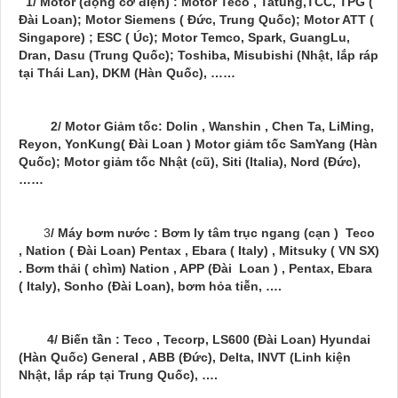
1/ Motor (động cơ điện) : Motor Teco , Tatung,TCC, TPG (
Đài Loan); Motor Siemens ( Đức, Trung Quốc); Motor ATT (
Singapore) ; ESC ( Úc); Motor Temco, Spark, GuangLu,
Dran, Dasu (Trung Quốc); Toshiba, Misubishi (Nhật, lắp ráp
tại Thái Lan), DKM (Hàn Quốc), ……
2/ Motor Giảm tốc: Dolin , Wanshin , Chen Ta, LiMing,
Reyon, YonKung( Đài Loan ) Motor giảm tốc SamYang (Hàn
Quốc); Motor giảm tốc Nhật (cũ), Siti (Italia), Nord (Đức),
……
3
/ Máy bơm nước : Bơm ly tâm trục ngang (cạn ) Teco
, Nation ( Đài Loan) Pentax , Ebara ( Italy) , Mitsuky ( VN SX)
. Bơm thải ( chìm) Nation , APP (Đài Loan ) , Pentax, Ebara
( Italy), Sonho (Đài Loan), bơm hỏa tiễn, ….
4/ Biến tần : Teco , Tecorp, LS600 (Đài Loan) Hyundai
(Hàn Quốc) General , ABB (Đức), Delta, INVT (Linh kiện
Nhật, lắp ráp tại Trung Quốc), ….