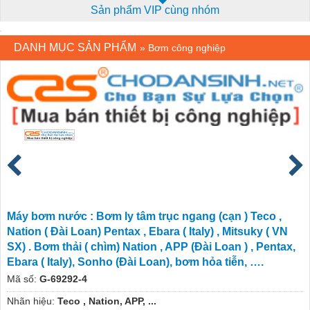
Sản phẩm VIP cùng nhóm
DANH MỤC SẢN PHẨM
»
Bơm công nghiệp
Máy bơm nước : Bơm ly tâm trục ngang (cạn ) Teco ,
Nation ( Đài Loan) Pentax , Ebara ( Italy) , Mitsuky ( VN
SX) . Bơm thải ( chìm) Nation , APP (Đài Loan ) , Pentax,
Ebara ( Italy), Sonho (Đài Loan), bơm hỏa tiễn, ….
Mã số:
G-69292-4
Nhãn hiệu:
Teco , Nation, APP, ...