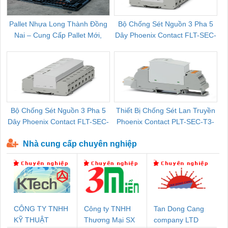
Pallet Nhựa Long Thành Đồng
Bộ Chống Sét Nguồn 3 Pha 5
Nai – Cung Cấp Pallet Mới,
Dây Phoenix Contact FLT-SEC-
C
Pallet Cũ Giá Tốt
P-T1-3S-264/50-FM - 2909589
Bộ Chống Sét Nguồn 3 Pha 5
Thiết Bị Chống Sét Lan Truyền
B
Dây Phoenix Contact FLT-SEC-
Phoenix Contact PLT-SEC-T3-
P-T1-3S-440/35-FM - 2908264
230-FM-PT - 2907928
Nhà cung cấp chuyên nghiệp
CÔNG TY TNHH
Công ty TNHH
Tan Dong Cang
KỸ THUẬT
Thương Mại SX
company LTD