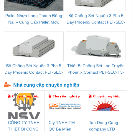
Pallet Nhựa Long Thành Đồng
Bộ Chống Sét Nguồn 3 Pha 5
Nai – Cung Cấp Pallet Mới,
Dây Phoenix Contact FLT-SEC-
C
Pallet Cũ Giá Tốt
P-T1-3S-264/50-FM - 2909589
Bộ Chống Sét Nguồn 3 Pha 5
Thiết Bị Chống Sét Lan Truyền
B
Dây Phoenix Contact FLT-SEC-
Phoenix Contact PLT-SEC-T3-
P-T1-3S-440/35-FM - 2908264
230-FM-PT - 2907928
Nhà cung cấp chuyên nghiệp
CÔNG TY TNHH
Cty TNHH TM
Tan Dong Cang
THIẾT BỊ CÔNG
QC Ba Miền
company LTD