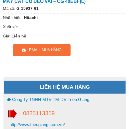
MÁY CẮT CỎ ĐEO VAI – CG 40EBF(L)
Mã số:
G-15937-61
Nhãn hiệu:
Hitachi
Xuất xứ:
Giá:
Liên hệ
EMAIL MUA HÀNG
LIÊN HỆ MUA HÀNG
Công Ty TNHH MTV TM-DV Triều Giang
0835113359
http://www.trieugiang.com.vn/