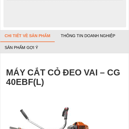
CHI TIẾT VỀ SẢN PHẨM
THÔNG TIN DOANH NGHIỆP
SẢN PHẨM GỢI Ý
MÁY CẮT CỎ ĐEO VAI – CG
40EBF(L)