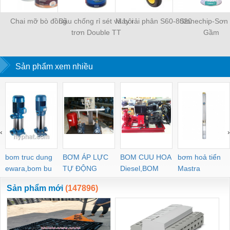
Chai mỡ bò đồng
Dầu chống rỉ sét và bôi
Máy rải phân S60-8020
Stonechip-Sơn
trơn Double TT
Gầm
Sản phẩm xem nhiều
‹
›
bom truc dung
BƠM ÁP LỰC
BOM CUU HOA
bơm hoả tiển
ewara,bom bu
TỰ ĐỘNG
Diesel,BOM
Mastra
ewara
CHUA CHAY
Sản phẩm mới
(147896)