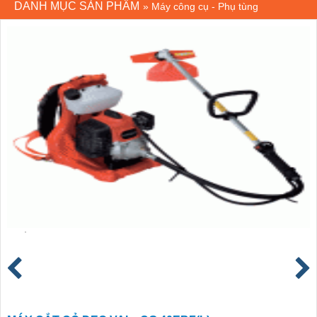
DANH MỤC SẢN PHẨM
»
Máy công cụ - Phụ tùng