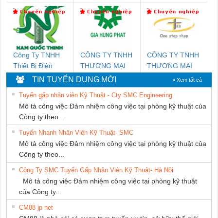
NGHIỆP NIHON
SETSUBI VIỆT
NAM
Công Ty TNHH
CÔNG TY TNHH
CÔNG TY TNHH
Thiết Bị Điện
THƯƠNG MẠI
THƯƠNG MẠI
Nam Quốc Thịnh
DỊCH VỤ KỸ
THIÊN ÂN VIỆT
TIN TUYỂN DỤNG MỚI
» Xem tất cả
THUẬT ĐIỆN CƠ
NAM
Tuyển gấp nhân viên Kỹ Thuật - Cty SMC Engineering
GIA HƯNG
Mô tả công việc Đảm nhiệm công việc tại phòng kỹ thuật của
PHÁT
Công ty theo...
Tuyển Nhanh Nhân Viên Kỹ Thuật- SMC
Mô tả công việc Đảm nhiệm công việc tại phòng kỹ thuật của
Công ty theo...
Công Ty SMC Tuyển Gấp Nhân Viên Kỹ Thuật- Hà Nội
Mô tả công việc Đảm nhiệm công việc tại phòng kỹ thuật
của Công ty...
CM88 jp net