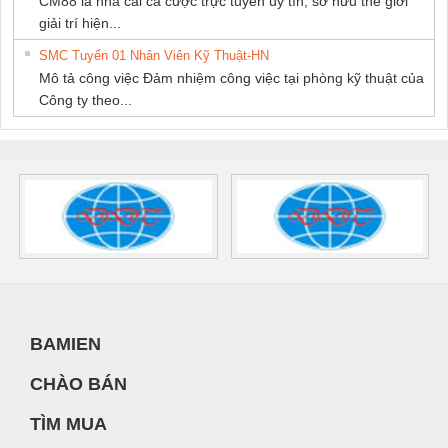
CM88 là nhà cái cá cược trực tuyến uy tín, sở hữu thế giới
giải trí hiện...
SMC Tuyển 01 Nhân Viên Kỹ Thuật-HN
Mô tả công việc Đảm nhiệm công việc tại phòng kỹ thuật của
Công ty theo...
BAMIEN
CHÀO BÁN
TÌM MUA