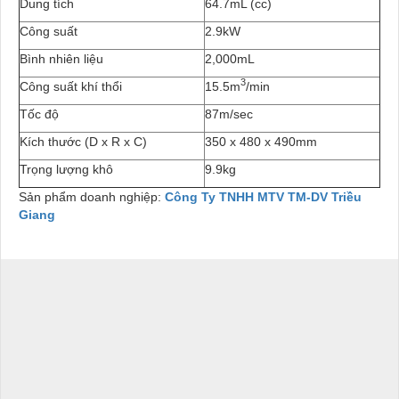
Dung tích
64.7mL (cc)
Công suất
2.9kW
Bình nhiên liệu
2,000mL
3
Công suất khí thổi
15.5m
/min
Tốc độ
87m/sec
Kích thước (D x R x C)
350 x 480 x 490mm
Trọng lượng khô
9.9kg
Sản phẩm doanh nghiệp:
Công Ty TNHH MTV TM-DV Triều
Giang