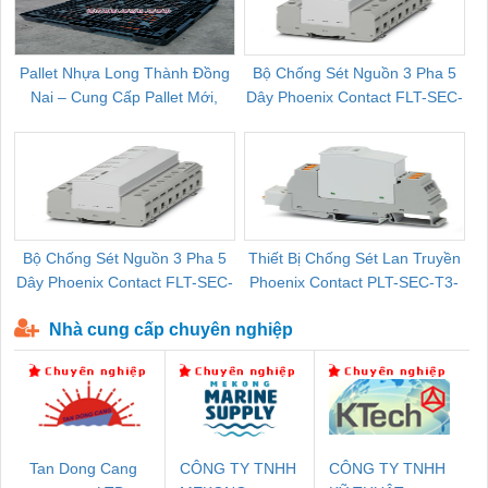
Pallet Nhựa Long Thành Đồng
Bộ Chống Sét Nguồn 3 Pha 5
Nai – Cung Cấp Pallet Mới,
Dây Phoenix Contact FLT-SEC-
C
Pallet Cũ Giá Tốt
P-T1-3S-264/50-FM - 2909589
Bộ Chống Sét Nguồn 3 Pha 5
Thiết Bị Chống Sét Lan Truyền
B
Dây Phoenix Contact FLT-SEC-
Phoenix Contact PLT-SEC-T3-
P-T1-3S-440/35-FM - 2908264
230-FM-PT - 2907928
Nhà cung cấp chuyên nghiệp
Tan Dong Cang
CÔNG TY TNHH
CÔNG TY TNHH