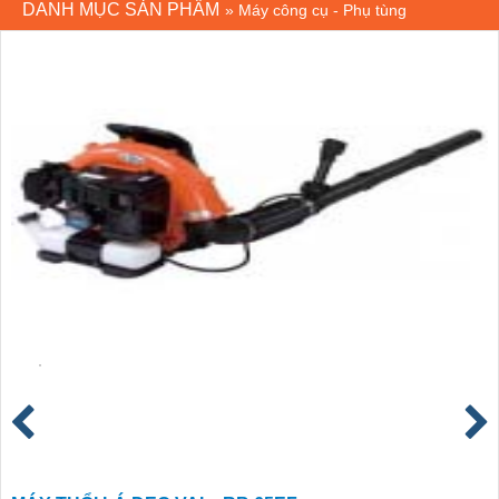
DANH MỤC SẢN PHẨM
»
Máy công cụ - Phụ tùng