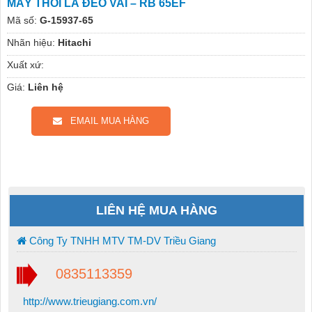
MÁY THỔI LÁ ĐEO VAI – RB 65EF
Mã số:
G-15937-65
Nhãn hiệu:
Hitachi
Xuất xứ:
Giá:
Liên hệ
EMAIL MUA HÀNG
LIÊN HỆ MUA HÀNG
Công Ty TNHH MTV TM-DV Triều Giang
0835113359
http://www.trieugiang.com.vn/