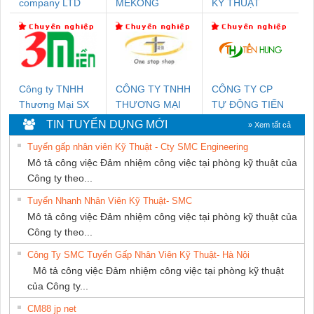
company LTD
MEKONG
KỸ THUẬT
MARINE
KTECH VIỆT
SUPPLY
NAM
Công ty TNHH
CÔNG TY TNHH
CÔNG TY CP
Thương Mại SX
THƯƠNG MẠI
TỰ ĐỘNG TIẾN
Ba Miền
THIÊN ÂN VIỆT
HƯNG
TIN TUYỂN DỤNG MỚI
» Xem tất cả
NAM
Tuyển gấp nhân viên Kỹ Thuật - Cty SMC Engineering
Mô tả công việc Đảm nhiệm công việc tại phòng kỹ thuật của
Công ty theo...
Tuyển Nhanh Nhân Viên Kỹ Thuật- SMC
Mô tả công việc Đảm nhiệm công việc tại phòng kỹ thuật của
Công ty theo...
Công Ty SMC Tuyển Gấp Nhân Viên Kỹ Thuật- Hà Nội
Mô tả công việc Đảm nhiệm công việc tại phòng kỹ thuật
của Công ty...
CM88 jp net