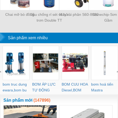
Chai mỡ bò đồng
Dầu chống rỉ sét và bôi
Máy rải phân S60-8020
Stonechip-Sơn
trơn Double TT
Gầm
Sản phẩm xem nhiều
‹
›
bom truc dung
BƠM ÁP LỰC
BOM CUU HOA
bơm hoả tiển
ewara,bom bu
TỰ ĐỘNG
Diesel,BOM
Mastra
ewara
CHUA CHAY
Sản phẩm mới
(147896)