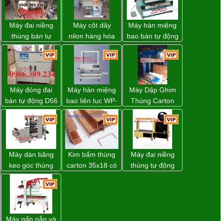
Máy đai niềng
Máy cột dây
Máy hàn miệng
thùng bán tự
nilon hàng hóa
bao bán tự động
động D53XS2
model CY-100
nhập khẩu
của hãng
Taiwan
Strapack Nhật
Máy đóng đai
Máy hàn miệng
Máy Dập Ghim
bán tự động D56
bao liên tục WP-
Thùng Carton
Strapack
1200V chính
Wp-1200 Chính
hãng giá tốt
Hãng Đài Loan
Máy dán băng
Kim bấm thùng
Máy đai niềng
keo góc thùng
carton 35x18 có
thùng tự động
carton giá tốt
sẵn giá rẻ toàn
DBA-80A Đài
Đồng Nai
quốc
Loan giá rẻ
Máy gấp nắp và