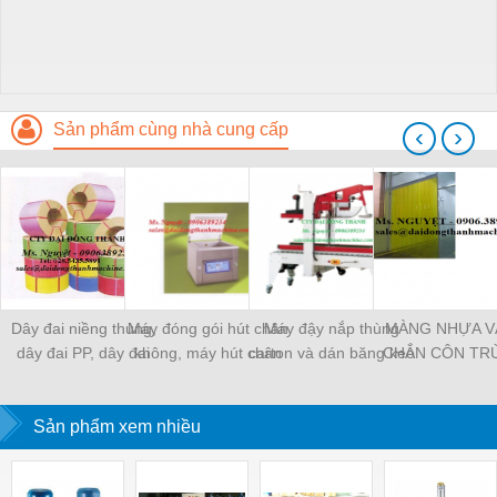
Sản phẩm cùng nhà cung cấp
‹
›
Dây đai niềng thùng,
Máy đóng gói hút chân
Máy đậy nắp thùng
MÀNG NHỰA V
dây đai PP, dây đai
không, máy hút chân
carton và dán băng keo
CHẮN CÔN TR
nhựa
không một buồng hút
tự động
MÀNG CHỊU N
KHO LẠNH, rèm
Sản phẩm xem nhiều
PVC