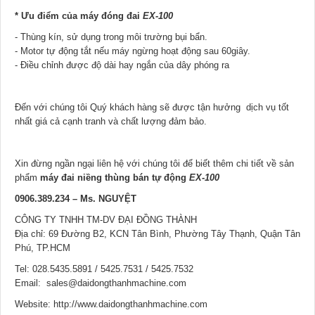
* Ưu điểm của
máy đóng đai
EX-100
- Thùng kín, sử dụng trong môi trường bụi bẩn.
- Motor tự động tắt nếu máy ngừng hoạt động sau 60giây.
- Điều chỉnh được độ dài hay ngắn của dây phóng ra
Đến với chúng tôi Quý khách hàng sẽ được tận hưởng
dịch vụ tốt
nhất giá cả cạnh tranh và chất lượng đảm bảo.
Xin đừng ngần ngại liên hệ với chúng tôi để biết thêm chi tiết về sản
phẩm
máy đai niềng thùng bán tự động
EX-100
0906.389.234 – Ms. NGUYỆT
CÔNG TY TNHH TM-DV ĐẠI ĐỒNG THÀNH
Địa chỉ: 69 Đường B2, KCN Tân Bình, Phường Tây Thạnh, Quận Tân
Phú, TP.HCM
Tel: 028.5435.5891 / 5425.7531 / 5425.7532
Email: sales@daidongthanhmachine.com
Website: http://www.daidongthanhmachine.com