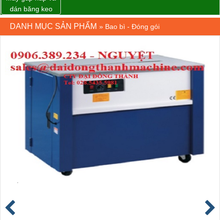
dán băng keo
thùng carton tự
DANH MỤC SẢN PHẨM
»
Bao bì - Đóng gói
động WP-5050F
giá rẻ