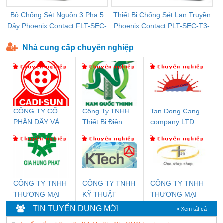
Bộ Chống Sét Nguồn 3 Pha 5
Thiết Bị Chống Sét Lan Truyền
B
Dây Phoenix Contact FLT-SEC-
Phoenix Contact PLT-SEC-T3-
P-T1-3S-440/35-FM - 2908264
230-FM-PT - 2907928
Nhà cung cấp chuyên nghiệp
CÔNG TY CỔ
Công Ty TNHH
Tan Dong Cang
PHẦN DÂY VÀ
Thiết Bị Điện
company LTD
CÁP ĐIỆN
Nam Quốc Thịnh
THƯỢNG ĐÌNH
CÔNG TY TNHH
CÔNG TY TNHH
CÔNG TY TNHH
THƯƠNG MẠI
KỸ THUẬT
THƯƠNG MẠI
DỊCH VỤ KỸ
KTECH VIỆT
THIÊN ÂN VIỆT
TIN TUYỂN DỤNG MỚI
» Xem tất cả
THUẬT ĐIỆN CƠ
NAM
NAM