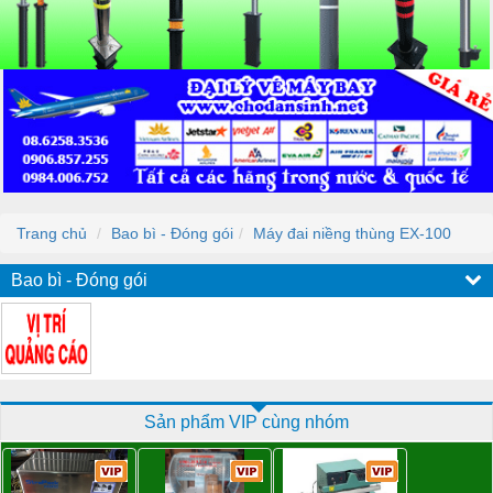
Trang chủ
Bao bì - Đóng gói
Máy đai niềng thùng EX-100
Bao bì - Đóng gói
Sản phẩm VIP cùng nhóm