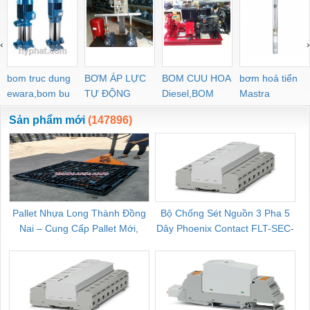
‹
›
bom truc dung
BƠM ÁP LỰC
BOM CUU HOA
bơm hoả tiển
ewara,bom bu
TỰ ĐỘNG
Diesel,BOM
Mastra
ewara
CHUA CHAY
Sản phẩm mới
(147896)
Pallet Nhựa Long Thành Đồng
Bộ Chống Sét Nguồn 3 Pha 5
Nai – Cung Cấp Pallet Mới,
Dây Phoenix Contact FLT-SEC-
C
Pallet Cũ Giá Tốt
P-T1-3S-264/50-FM - 2909589