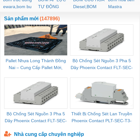
ewara,bom bu
TỰ ĐỘNG
Diesel,BOM
Mastra
ewara
CHUA CHAY
Sản phẩm mới
(147896)
Pallet Nhựa Long Thành Đồng
Bộ Chống Sét Nguồn 3 Pha 5
Nai – Cung Cấp Pallet Mới,
Dây Phoenix Contact FLT-SEC-
C
Pallet Cũ Giá Tốt
P-T1-3S-264/50-FM - 2909589
Bộ Chống Sét Nguồn 3 Pha 5
Thiết Bị Chống Sét Lan Truyền
B
Dây Phoenix Contact FLT-SEC-
Phoenix Contact PLT-SEC-T3-
P-T1-3S-440/35-FM - 2908264
230-FM-PT - 2907928
Nhà cung cấp chuyên nghiệp