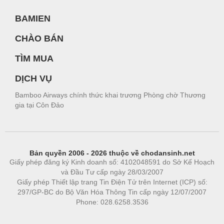
BAMIEN
CHÀO BÁN
TÌM MUA
DỊCH VỤ
Bamboo Airways chính thức khai trương Phòng chờ Thương
gia tại Côn Đảo
Bản quyền 2006 - 2026 thuộc về chodansinh.net
Giấy phép đăng ký Kinh doanh số: 4102048591 do Sở Kế Hoạch
và Đầu Tư cấp ngày 28/03/2007
Giấy phép Thiết lập trang Tin Điện Tử trên Internet (ICP) số:
297/GP-BC do Bộ Văn Hóa Thông Tin cấp ngày 12/07/2007
Phone: 028.6258.3536
Phòng trọ
|
https://bdsgroup.vn
https://kqxs123.com