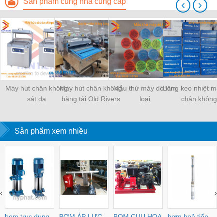
Sản phẩm cùng nhà cung cấp
‹
›
Máy hút chân không
Máy hút chân không
Mẫu thử máy dò kim
Băng keo nhiệt m
sát da
băng tải Old Rivers
loại
chân không
Sản phẩm xem nhiều
‹
›
bom truc dung
BƠM ÁP LỰC
BOM CUU HOA
bơm hoả tiển