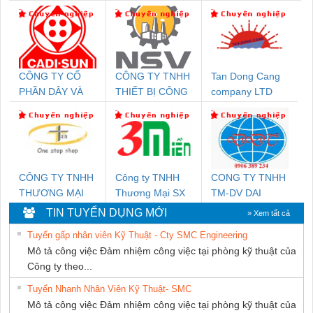
CÔNG TY CỔ
CÔNG TY TNHH
Tan Dong Cang
PHẦN DÂY VÀ
THIẾT BỊ CÔNG
company LTD
CÁP ĐIỆN
NGHIỆP NIHON
THƯỢNG ĐÌNH
SETSUBI VIỆT
NAM
CÔNG TY TNHH
Công ty TNHH
CONG TY TNHH
THƯƠNG MẠI
Thương Mại SX
TM-DV DAI
THIÊN ÂN VIỆT
Ba Miền
DONG THANH
TIN TUYỂN DỤNG MỚI
» Xem tất cả
NAM
Tuyển gấp nhân viên Kỹ Thuật - Cty SMC Engineering
Mô tả công việc Đảm nhiệm công việc tại phòng kỹ thuật của
Công ty theo...
Tuyển Nhanh Nhân Viên Kỹ Thuật- SMC
Mô tả công việc Đảm nhiệm công việc tại phòng kỹ thuật của