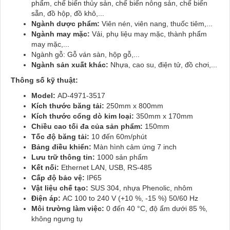
phẩm, chế biến thủy sản, chế biến nông sản, chế biến
sẵn, đồ hộp, đồ khô,...
Ngành dược phẩm:
Viên nén, viên nang, thuốc tiêm,...
Ngành may mặc:
Vải, phụ liệu may mặc, thành phẩm
may mặc,...
Ngành gỗ: Gỗ ván sàn, hộp gỗ,...
Ngành sản xuất khác:
Nhựa, cao su, điện tử, đồ chơi,...
Thông số kỹ thuật:
Model:
AD-4971-3517
Kích thước băng tải:
250mm x 800mm
Kích thước cổng dò kim loại:
350mm x 170mm
Chiều cao tối đa của sản phẩm:
150mm
Tốc độ băng tải:
10 đến 60m/phút
Bảng điều khiển:
Màn hình cảm ứng 7 inch
Lưu trữ thông tin:
1000 sản phẩm
Kết nối:
Ethernet LAN, USB, RS-485
Cấp độ bảo vệ:
IP65
Vật liệu chế tạo:
SUS 304, nhựa Phenolic, nhôm
Điện áp:
AC 100 to 240 V (+10 %, -15 %) 50/60 Hz
Môi trường làm việc:
0 đến 40 °C, độ ẩm dưới 85 %,
không ngưng tụ