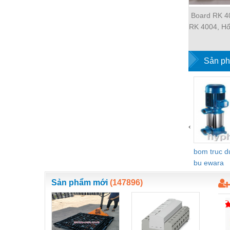
Hóa chất-Trang thiết bị
Board RK 4
Kệ công nghiệp
RK 4004, Hổ 
chương
Khí nén - Thiết bị
Khuôn mẫu - Phụ tùng
Sản ph
Lọc công nghiệp
Máy công cụ - Phụ tùng
Mỏ - Trang thiết bị
‹
Mô tơ - Hộp số
Môi trường - Thiết bị
bom truc 
bu ewara
Nâng hạ - Trang thiết bị
Sản phẩm mới
(147896)
Nội - Ngoại thất - văn phòng
Nồi hơi - Trang thiết bị
Nông nghiệp - Thiết bị