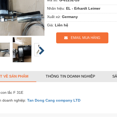
Nhãn hiệu:
EL - Erhardt Leimer
Xuất xứ:
Germany
Giá:
Liên hệ
EMAIL MUA HÀNG
ẾT VỀ SẢN PHẨM
THÔNG TIN DOANH NGHIỆP
SẢ
 con lắc F 31E
 doanh nghiệp:
Tan Dong Cang company LTD