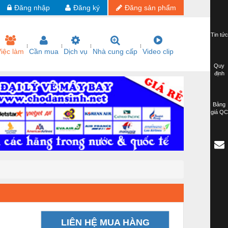
Đăng nhập
Đăng ký
Đăng sản phẩm
Tin tức
iệc làm
Cần mua
Dịch vụ
Nhà cung cấp
Video clip
Quy
định
Bảng
giá QC
LIÊN HỆ MUA HÀNG