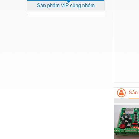
Sản phẩm VIP cùng nhóm
Dịch vụ - Thi công
Điện công nghiệp
Điện gia dụng
Điện Lạnh
Đóng tàu Thiết bị
Đúc chính xác Thiết bị
Dụng cụ cầm tay
Dụng cụ cắt gọt
Sản 
Dụng cụ điện
Dụng cụ đo
Gỗ - Trang thiết bị
Hàn cắt - Thiết bị