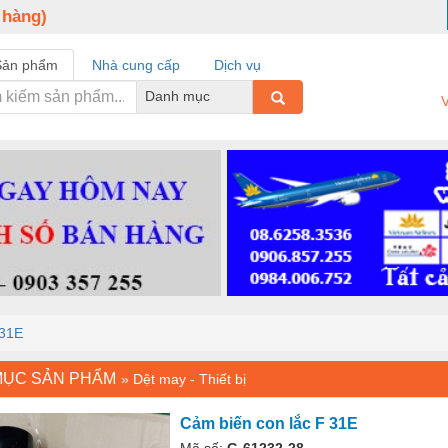
 hàng)
Sản phẩm
Nhà cung cấp
Dịch vụ
Danh mục
V
 31E
MỤC SẢN PHẨM
»
Dệt may - Thiết bị
Cảm biến con lắc F 31E
Mã số:
G-61232-28