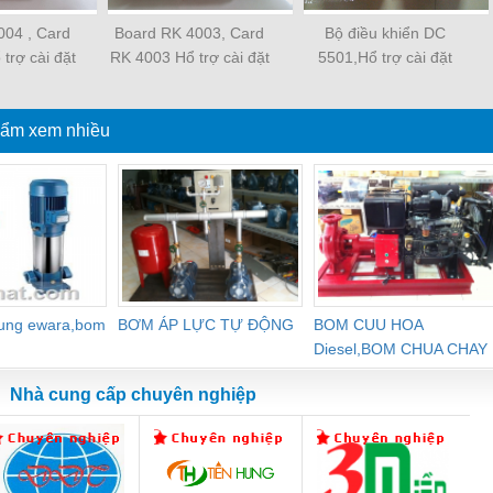
004 , Card
Board RK 4003, Card
Bộ điều khiển DC
trợ cài đặt
RK 4003 Hổ trợ cài đặt
5501,Hổ trợ cài đặt
 trình
chương trình
chương trình
ẩm xem nhiều
dung ewara,bom
BƠM ÁP LỰC TỰ ĐỘNG
BOM CUU HOA
Diesel,BOM CHUA CHAY
Nhà cung cấp chuyên nghiệp