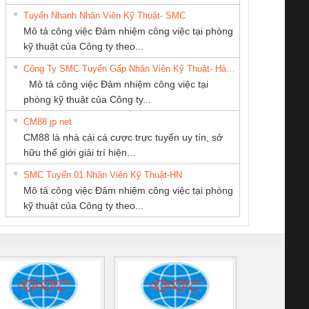
Tuyển Nhanh Nhân Viên Kỹ Thuật- SMC
Công Ty TNHH
CÔNG TY CỔ
CÔNG TY TNHH
 Le An Toàn
Bộ giám sát chuỗi
Bộ giám sát dòng
Bộ ng
Mô tả công việc Đảm nhiệm công việc tại phòng
hiết Bị Điện Nam
PHẦN TỰ ĐỘNG
THƯƠNG MẠI
enix Contact
tấm pin
điện chuỗi
ray W
kỹ thuật của Công ty theo...
Quốc Thịnh
TIẾN HƯNG
DỊCH VỤ KỸ
6960 – PSR-
TRANSCLINIC 16I+
TRANSCLINIC 16I+
BAS 
Công Ty SMC Tuyển Gấp Nhân Viên Kỹ Thuật- Hà Nội
THUẬT ĐIỆN CƠ
SCP-
1K5 L (2433950000)
(2008130000)
(28
Mô tả công việc Đảm nhiệm công việc tại
GIA HƯNG PHÁT
/FSP/2X1/1X2
phòng kỹ thuật của Công ty...
CM88 jp net
Cty TNHH TM QC
CÔNG TY TNHH
CÔNG TY CỔ
CM88 là nhà cái cá cược trực tuyến uy tín, sở
Ba Miền
MEKONG MARINE
PHẦN DÂY VÀ
iám sát chuỗi
Bộ chỉnh lưu nguồn
Nẹp nhôm chống
Bộ c
hữu thế giới giải trí hiện...
SUPPLY
CÁP ĐIỆN
tấm pin
điện TRANSCLINIC
trơn Đà Nẵng
giám 
THƯỢNG ĐÌNH
SMC Tuyển 01 Nhân Viên Kỹ Thuật-HN
SCLINIC 16I+
BKE 1K5.4
Sola
Mô tả công việc Đảm nhiệm công việc tại phòng
 (2502520000)
(7791400879)2. Giá
TRAN
kỹ thuật của Công ty theo...
1K5.4