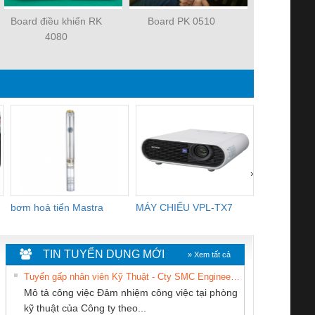
Board điều khiển RK
Board PK 0510
Motor dò bi
4080
›
bơm hoả tiển Mastra
MÁY CHIẾU VPL-TX7
BOM DINH
WHITE
TIN TUYỂN DỤNG MỚI
» Xem tất cả
Tuyển gấp nhân viên Kỹ Thuật - Cty SMC Engineering
Mô tả công việc Đảm nhiệm công việc tại phòng
kỹ thuật của Công ty theo...