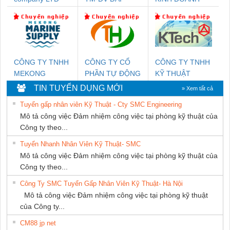
DONG THANH
DỊCH VỤ XNK
PHƯƠNG NAM
CÔNG TY TNHH
CÔNG TY CỔ
CÔNG TY TNHH
MEKONG
PHẦN TỰ ĐỘNG
KỸ THUẬT
MARINE SUPPLY
TIẾN HƯNG
KTECH VIỆT
TIN TUYỂN DỤNG MỚI
» Xem tất cả
NAM
Tuyển gấp nhân viên Kỹ Thuật - Cty SMC Engineering
Mô tả công việc Đảm nhiệm công việc tại phòng kỹ thuật của
Công ty theo...
Tuyển Nhanh Nhân Viên Kỹ Thuật- SMC
Mô tả công việc Đảm nhiệm công việc tại phòng kỹ thuật của
Công ty theo...
Công Ty SMC Tuyển Gấp Nhân Viên Kỹ Thuật- Hà Nội
Mô tả công việc Đảm nhiệm công việc tại phòng kỹ thuật
của Công ty...
CM88 jp net