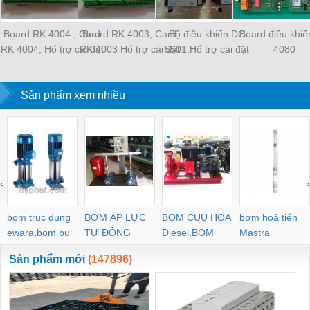
Board RK 4004 , Card
Board RK 4003, Card
Bộ điều khiển DC
Board điều khi
RK 4004, Hổ trợ cài đặt
RK 4003 Hổ trợ cài đặt
5501,Hổ trợ cài đặt
4080
chương trình
chương trình
chương trình
Sản phẩm xem nhiều
‹
›
bom truc dung
BƠM ÁP LỰC
BOM CUU HOA
bơm hoả tiển
ewara,bom bu
TỰ ĐỘNG
Diesel,BOM
Mastra
ewara
CHUA CHAY
Sản phẩm mới
(147896)