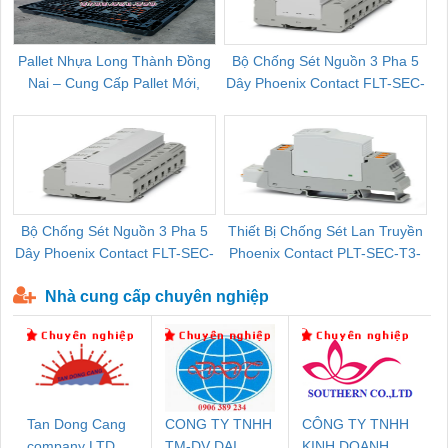
Pallet Nhựa Long Thành Đồng
Bộ Chống Sét Nguồn 3 Pha 5
Nai – Cung Cấp Pallet Mới,
Dây Phoenix Contact FLT-SEC-
C
Pallet Cũ Giá Tốt
P-T1-3S-264/50-FM - 2909589
Bộ Chống Sét Nguồn 3 Pha 5
Thiết Bị Chống Sét Lan Truyền
B
Dây Phoenix Contact FLT-SEC-
Phoenix Contact PLT-SEC-T3-
P-T1-3S-440/35-FM - 2908264
230-FM-PT - 2907928
Nhà cung cấp chuyên nghiệp
Tan Dong Cang
CONG TY TNHH
CÔNG TY TNHH
company LTD
TM-DV DAI
KINH DOANH