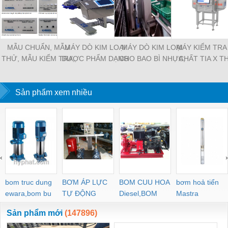
MẪU CHUẨN, MẪU
MÁY DÒ KIM LOẠI
MÁY DÒ KIM LOẠI
MÁY KIỂM TRA
THỬ, MẪU KIỂM TRA,
DƯỢC PHẨM DẠNG
CHO BAO BÌ NHỰA,
CHẤT TIA X T
MIẾNG THỬ
VIÊN
KHAY NHỰA
PHẨM CHẾ B
Sản phẩm xem nhiều
‹
›
bom truc dung
BƠM ÁP LỰC
BOM CUU HOA
bơm hoả tiển
ewara,bom bu
TỰ ĐỘNG
Diesel,BOM
Mastra
ewara
CHUA CHAY
Sản phẩm mới
(147896)