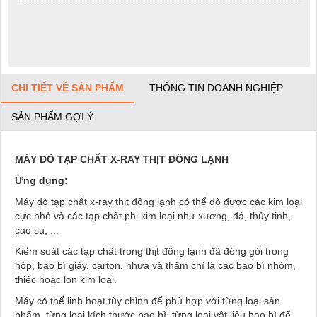
CHI TIẾT VỀ SẢN PHẨM
THÔNG TIN DOANH NGHIỆP
SẢN PHẨM GỢI Ý
MÁY DÒ TẠP CHẤT X-RAY THỊT ĐÔNG LẠNH
Ứng dụng:
Máy dò tạp chất x-ray thịt đông lạnh có thể dò được các kim loại
cực nhỏ và các tạp chất phi kim loại như xương, đá, thủy tinh,
cao su, ...
Kiểm soát các tạp chất trong thịt đông lạnh đã đóng gói trong
hộp, bao bì giấy, carton, nhựa và thậm chí là các bao bì nhôm,
thiếc hoặc lon kim loại.
Máy có thể linh hoạt tùy chỉnh để phù hợp với từng loại sản
phẩm, từng loại kích thước bao bì, từng loại vật liệu bao bì để