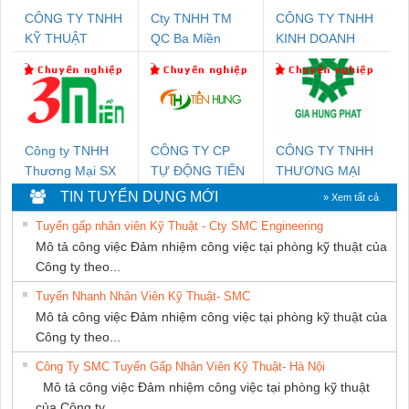
CÔNG TY TNHH
Cty TNHH TM
CÔNG TY TNHH
KỸ THUẬT
QC Ba Miền
KINH DOANH
KTECH VIỆT
DỊCH VỤ XNK
NAM
PHƯƠNG NAM
Công ty TNHH
CÔNG TY CP
CÔNG TY TNHH
Thương Mại SX
TỰ ĐỘNG TIẾN
THƯƠNG MẠI
Ba Miền
HƯNG
DỊCH VỤ KỸ
TIN TUYỂN DỤNG MỚI
» Xem tất cả
THUẬT ĐIỆN CƠ
Tuyển gấp nhân viên Kỹ Thuật - Cty SMC Engineering
GIA HƯNG
Mô tả công việc Đảm nhiệm công việc tại phòng kỹ thuật của
PHÁT
Công ty theo...
Tuyển Nhanh Nhân Viên Kỹ Thuật- SMC
Mô tả công việc Đảm nhiệm công việc tại phòng kỹ thuật của
Công ty theo...
Công Ty SMC Tuyển Gấp Nhân Viên Kỹ Thuật- Hà Nội
Mô tả công việc Đảm nhiệm công việc tại phòng kỹ thuật
của Công ty...