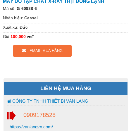
MÁY DÒ TẠP CHẤT X-RAY THỊT ĐÔNG LẠNH
Mã số:
G-60938-6
Nhãn hiệu:
Cassel
Xuất xứ:
Đức
Giá:
100,000
vnđ
EMAIL MUA HÀNG
LIÊN HỆ MUA HÀNG
CÔNG TY TNHH THIẾT BỊ VĂN LANG
0909178528
https://vanlangvn.com/