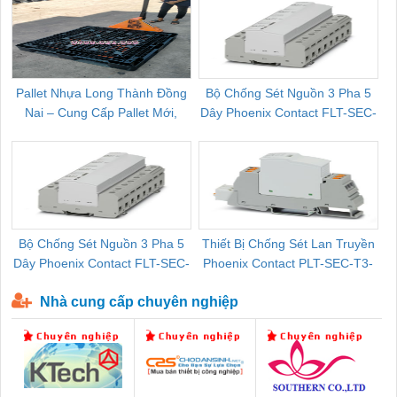
Pallet Nhựa Long Thành Đồng
Bộ Chống Sét Nguồn 3 Pha 5
Nai – Cung Cấp Pallet Mới,
Dây Phoenix Contact FLT-SEC-
C
Pallet Cũ Giá Tốt
P-T1-3S-264/50-FM - 2909589
Bộ Chống Sét Nguồn 3 Pha 5
Thiết Bị Chống Sét Lan Truyền
B
Dây Phoenix Contact FLT-SEC-
Phoenix Contact PLT-SEC-T3-
P-T1-3S-440/35-FM - 2908264
230-FM-PT - 2907928
Nhà cung cấp chuyên nghiệp