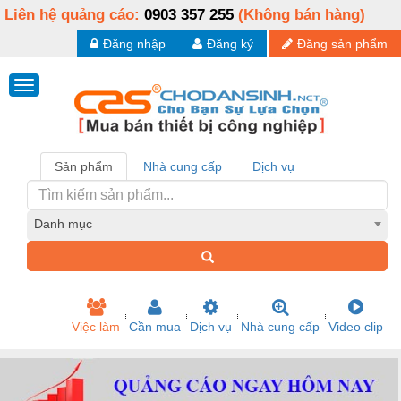
Liên hệ quảng cáo:
0903 357 255
(Không bán hàng)
Đăng nhập
Đăng ký
Đăng sản phẩm
Sản phẩm
Nhà cung cấp
Dịch vụ
Danh mục
Việc làm
Cần mua
Dịch vụ
Nhà cung cấp
Video clip