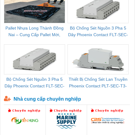
Pallet Nhựa Long Thành Đồng
Bộ Chống Sét Nguồn 3 Pha 5
Nai – Cung Cấp Pallet Mới,
Dây Phoenix Contact FLT-SEC-
C
Pallet Cũ Giá Tốt
P-T1-3S-264/50-FM - 2909589
Bộ Chống Sét Nguồn 3 Pha 5
Thiết Bị Chống Sét Lan Truyền
B
Dây Phoenix Contact FLT-SEC-
Phoenix Contact PLT-SEC-T3-
P-T1-3S-440/35-FM - 2908264
230-FM-PT - 2907928
Nhà cung cấp chuyên nghiệp