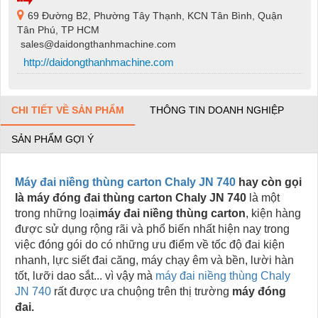
69 Đường B2, Phường Tây Thạnh, KCN Tân Bình, Quận
Tân Phú, TP HCM
sales@daidongthanhmachine.com
http://daidongthanhmachine.com
CHI TIẾT VỀ SẢN PHẨM
THÔNG TIN DOANH NGHIỆP
SẢN PHẨM GỢI Ý
Máy đai niềng thùng carton Chaly JN 740
hay còn gọi
là máy đóng đai thùng carton Chaly JN 740
là một
trong những loại
máy đai niềng thùng carton
, kiện hàng
được sử dụng rộng rãi và phổ biến nhất hiện nay trong
việc đóng gói do có những ưu điểm về tốc độ đai kiện
nhanh, lực siết đai căng, máy chạy êm và bền, lười hàn
tốt, lưỡi dao sắt... vì vậy mà
máy đai niềng thùng Chaly
JN 740
rất được ưa chuộng trên thị trường
máy đóng
đai.