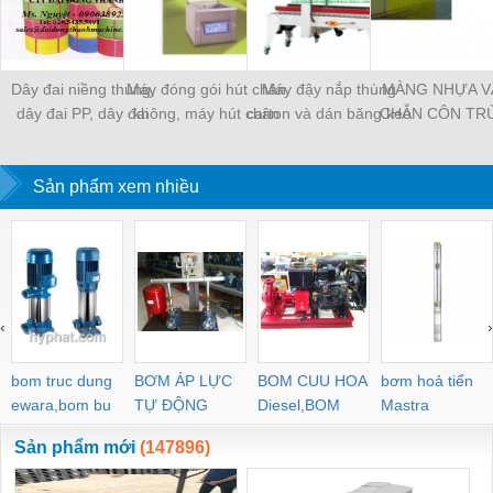
Dây đai niềng thùng,
Máy đóng gói hút chân
Máy đậy nắp thùng
MÀNG NHỰA V
dây đai PP, dây đai
không, máy hút chân
carton và dán băng keo
CHẮN CÔN TR
nhựa
không một buồng hút
tự động
MÀNG CHỊU N
KHO LẠNH, rèm
Sản phẩm xem nhiều
PVC
‹
›
bom truc dung
BƠM ÁP LỰC
BOM CUU HOA
bơm hoả tiển
ewara,bom bu
TỰ ĐỘNG
Diesel,BOM
Mastra
ewara
CHUA CHAY
Sản phẩm mới
(147896)