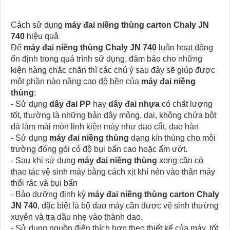
Cách sử dụng
máy đai niềng thùng carton Chaly JN
740
hiệu quả
Để
máy đai niềng thùng Chaly JN 740
luôn hoạt động
ổn định trong quá trình sử dụng, đảm bảo cho những
kiện hàng chắc chắn thì các chú ý sau đây sẽ giúp được
một phần nào nâng cao độ bền của
máy đai niềng
thùng
:
- Sử dụng
dây đai PP
hay
dây đai nhựa
có chất lượng
tốt, thường là những bản dây mỏng, dai, không chứa bột
đá làm mài mòn linh kiện máy như dao cắt, dao hàn
- Sử dụng
máy đai niềng thùng
dạng kín thùng cho môi
trường đóng gói có độ bụi bẩn cao hoặc ẩm ướt.
- Sau khi sử dụng
máy đai niềng thùng
xong cần có
thao tác vệ sinh máy bằng cách xịt khí nén vào thân máy
thổi rác và bụi bẩn
- Bảo dưỡng định kỳ
máy đai niềng thùng carton Chaly
JN 740
, đặc biệt là bộ dao máy cần được vệ sinh thường
xuyên và tra dầu nhẹ vào thành dao.
- Sử dụng nguồn điện thích hợp theo thiết kế của máy, tốt