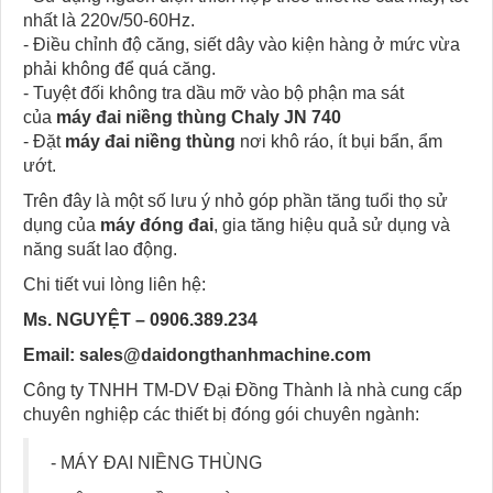
nhất là 220v/50-60Hz.
- Điều chỉnh độ căng, siết dây vào kiện hàng ở mức vừa
phải không để quá căng.
- Tuyệt đối không tra dầu mỡ vào bộ phận ma sát
của
máy đai niềng thùng Chaly JN 740
- Đặt
máy đai niềng thùng
nơi khô ráo, ít bụi bẩn, ẩm
ướt.
Trên đây là một số lưu ý nhỏ góp phần tăng tuổi thọ sử
dụng của
máy đóng đai
, gia tăng hiệu quả sử dụng và
năng suất lao động.
Chi tiết vui lòng liên hệ:
Ms. NGUYỆT – 0906.389.234
Email:
sales@daidongthanhmachine.com
Công ty TNHH TM-DV Đại Đồng Thành là nhà cung cấp
chuyên nghiệp các thiết bị đóng gói chuyên ngành:
- MÁY ĐAI NIỀNG THÙNG