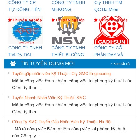
CÔNG TY CP
CÔNG TY TNHH
Cty TNHH TM
TỰ ĐỘNG TIẾN
MEKONG
QC Ba Miền
HƯNG
MARINE
SUPPLY
CONG TY TNHH
CÔNG TY TNHH
CÔNG TY CỔ
TM-DV DAI
THIẾT BỊ CÔNG
PHẦN DÂY VÀ
DONG THANH
NGHIỆP NIHON
CÁP ĐIỆN
TIN TUYỂN DỤNG MỚI
» Xem tất cả
SETSUBI VIỆT
THƯỢNG ĐÌNH
Tuyển gấp nhân viên Kỹ Thuật - Cty SMC Engineering
NAM
Mô tả công việc Đảm nhiệm công việc tại phòng kỹ thuật của
Công ty theo...
Tuyển Nhanh Nhân Viên Kỹ Thuật- SMC
Mô tả công việc Đảm nhiệm công việc tại phòng kỹ thuật của
Công ty theo...
Công Ty SMC Tuyển Gấp Nhân Viên Kỹ Thuật- Hà Nội
Mô tả công việc Đảm nhiệm công việc tại phòng kỹ thuật
của Công ty...