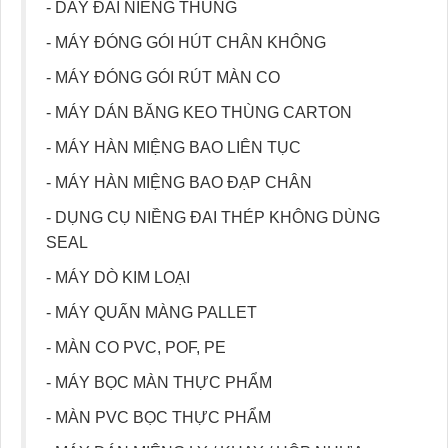
- DÂY ĐAI NIỀNG THÙNG
- MÁY ĐÓNG GÓI HÚT CHÂN KHÔNG
- MÁY ĐÓNG GÓI RÚT MÀN CO
- MÁY DÁN BĂNG KEO THÙNG CARTON
- MÁY HÀN MIỆNG BAO LIÊN TỤC
- MÁY HÀN MIỆNG BAO ĐẠP CHÂN
- DỤNG CỤ NIỀNG ĐAI THÉP KHÔNG DÙNG
SEAL
- MÁY DÒ KIM LOẠI
- MÁY QUẤN MÀNG PALLET
- MÀN CO PVC, POF, PE
- MÁY BỌC MÀN THỰC PHẨM
- MÀN PVC BỌC THỰC PHẨM