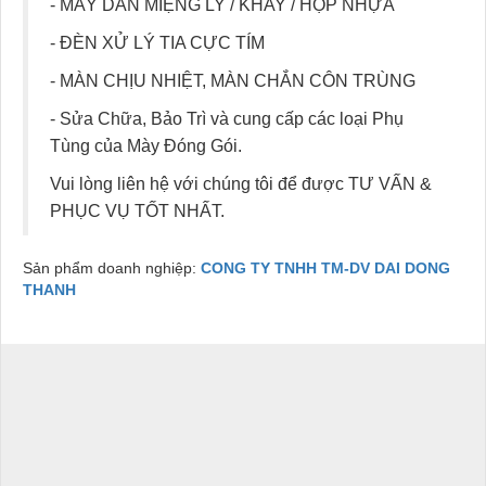
- MÁY DÁN MIỆNG LY / KHAY / HỘP NHỰA
- ĐÈN XỬ LÝ TIA CỰC TÍM
- MÀN CHỊU NHIỆT, MÀN CHẮN CÔN TRÙNG
- Sửa Chữa, Bảo Trì và cung cấp các loại Phụ
Tùng của Mày Đóng Gói.
Vui lòng liên hệ với chúng tôi để được TƯ VẤN &
PHỤC VỤ TỐT NHẤT.
Sản phẩm doanh nghiệp:
CONG TY TNHH TM-DV DAI DONG
THANH