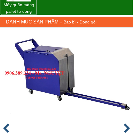
Máy quấn màng
pallet tự động
WP-55 chính
DANH MỤC SẢN PHẨM
»
Bao bì - Đóng gói
hãng Wellpack
giá tốt