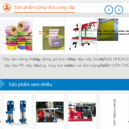
Sản phẩm cùng nhà cung cấp
‹
›
Dây đai niềng thùng,
Máy đóng gói hút chân
Máy đậy nắp thùng
MÀNG NHỰA V
dây đai PP, dây đai
không, máy hút chân
carton và dán băng keo
CHẮN CÔN TR
nhựa
không một buồng hút
tự động
MÀNG CHỊU N
KHO LẠNH, rèm
Sản phẩm xem nhiều
PVC
‹
›