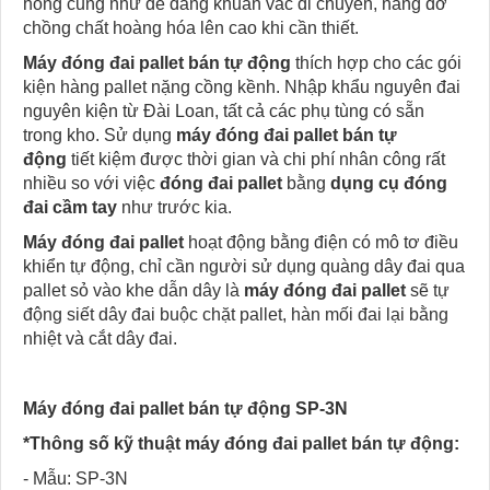
hỏng cũng như dễ dàng khuân vác di chuyển, nâng đỡ
chồng chất hoàng hóa lên cao khi cần thiết.
Máy đóng đai pallet bán tự động
thích hợp cho các gói
kiện hàng pallet nặng cồng kềnh. Nhập khẩu nguyên đai
nguyên kiện từ Đài Loan, tất cả các phụ tùng có sẵn
trong kho. Sử dụng
máy đóng đai pallet bán tự
động
tiết kiệm được thời gian và chi phí nhân công rất
nhiều so với việc
đóng đai pallet
bằng
dụng cụ đóng
đai cầm tay
như trước kia.
Máy đóng đai
pallet
hoạt động bằng điện có mô tơ điều
khiển tự động, chỉ cần người sử dụng quàng dây đai qua
pallet sỏ vào khe dẫn dây là
máy đóng đai pallet
sẽ tự
động siết dây đai buộc chặt pallet, hàn mối đai lại bằng
nhiệt và cắt dây đai.
Máy đóng đai pallet bán tự động SP-3N
*Thông số kỹ thuật máy đóng đai pallet bán tự động:
- Mẫu: SP-3N