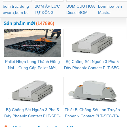
bom truc dung
BƠM ÁP LỰC
BOM CUU HOA
bơm hoả tiển
ewara,bom bu
TỰ ĐỘNG
Diesel,BOM
Mastra
ewara
CHUA CHAY
Sản phẩm mới
(147896)
Pallet Nhựa Long Thành Đồng
Bộ Chống Sét Nguồn 3 Pha 5
Nai – Cung Cấp Pallet Mới,
Dây Phoenix Contact FLT-SEC-
C
Pallet Cũ Giá Tốt
P-T1-3S-264/50-FM - 2909589
Bộ Chống Sét Nguồn 3 Pha 5
Thiết Bị Chống Sét Lan Truyền
B
Dây Phoenix Contact FLT-SEC-
Phoenix Contact PLT-SEC-T3-
P-T1-3S-440/35-FM - 2908264
230-FM-PT - 2907928