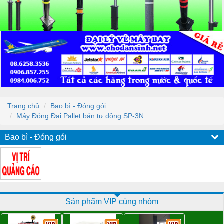
Trang chủ
Bao bì - Đóng gói
Máy Đóng Đai Pallet bán tự động SP-3N
Bao bì - Đóng gói
Sản phẩm VIP cùng nhóm