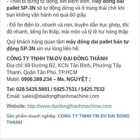
- Thiết bị dừng tự động, tiết kiệm điện. M
áy đóng đai
pallet SP-3N
sẽ tự động dừng và ở trạng thái chờ khi
bạn không vận hành nó quá 60 giây.
- Độ ồn điện từ, nhanh và mịn, truyền dẫn trục ghép, tốc
độ nhanh, tiếng ồn thấp, mài mòn và tỷ lệ hư hỏng thấp
Quý khách hàng quan tâm
máy đóng đai pallet bán tự
động SP-3N
xin vui lòng liên hệ:
CÔNG TY TNHH TM-DV ĐẠI ĐỒNG THÀNH
Địa chỉ: 69 Đường B2, KCN Tân Bình, Phường Tây
Thạnh, Quận Tân Phú, TP.HCM
Mobil:
0906.389.234 – Ms. NGUYỆT ;
Tel: 028.5435.5891 / 5425.7531 / 5425.7532
Email: sales@daidongthanhmachine.com
Website:
http://www.daidongthanhmachine.com
Sản phẩm doanh nghiệp:
CONG TY TNHH TM-DV DAI DONG
THANH