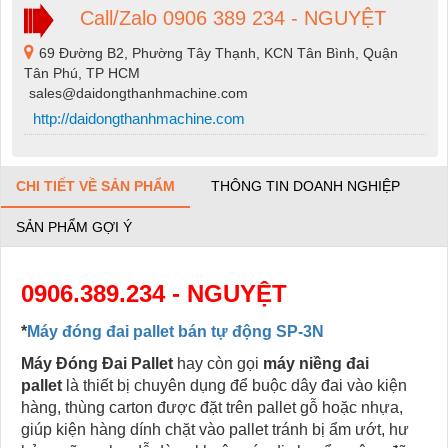
Call/Zalo 0906 389 234 - NGUYỆT
69 Đường B2, Phường Tây Thạnh, KCN Tân Bình, Quận
Tân Phú, TP HCM
sales@daidongthanhmachine.com
http://daidongthanhmachine.com
CHI TIẾT VỀ SẢN PHẨM
THÔNG TIN DOANH NGHIỆP
SẢN PHẨM GỢI Ý
0906.389.234 - NGUYỆT
*
Máy đóng đai pallet bán tự động SP-3N
Máy Đóng Đai Pallet
hay còn gọi
máy niềng đai
pallet
là thiết bị chuyên dụng để buộc dây đai vào kiện
hàng, thùng carton được đặt trên pallet gỗ hoặc nhựa,
giúp kiện hàng dính chặt vào pallet tránh bị ẩm ướt, hư