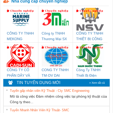
Nhà cung cấp chuyên nghiệp
CÔNG TY TNHH
Công ty TNHH
CÔNG TY TNHH
MEKONG
Thương Mại SX
THIẾT BỊ CÔNG
MARINE SUPPLY
Ba Miền
NGHIỆP NIHON
SETSUBI VIỆT
NAM
CÔNG TY CỔ
CONG TY TNHH
Công Ty TNHH
PHẦN DÂY VÀ
TM-DV DAI
Thiết Bị Điện
CÁP ĐIỆN
DONG THANH
Nam Quốc Thịnh
TIN TUYỂN DỤNG MỚI
» Xem tất cả
THƯỢNG ĐÌNH
Tuyển gấp nhân viên Kỹ Thuật - Cty SMC Engineering
Mô tả công việc Đảm nhiệm công việc tại phòng kỹ thuật của
Công ty theo...
Tuyển Nhanh Nhân Viên Kỹ Thuật- SMC