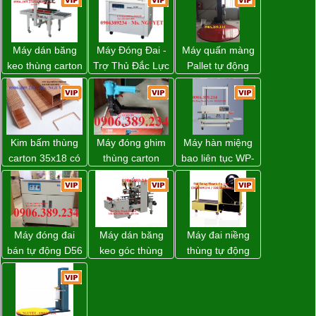
Máy dán băng
Máy Đóng Đai -
Máy quấn màng
keo thùng carton
Trợ Thủ Đắc Lực
Pallet tự động
WP-5050RL
Cho Mọi Doanh
WP-55 xuất xứ
chính hãng
Nghiệp Trong
Đài Loan
Khâu Đóng Gói
Kim bấm thùng
Máy đóng ghim
Máy hàn miệng
carton 35x18 có
thùng carton
bao liên tục WP-
sẵn giá rẻ toàn
dùng khí nén giá
1200V chính
quốc
tốt
hãng giá tốt
Máy đóng đai
Máy dán băng
Máy đai niềng
bán tự động D56
keo góc thùng
thùng tự động
Strapack
carton giá tốt
DBA-80A Đài
Đồng Nai
Loan giá rẻ