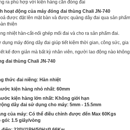
ng ra phù hợp với kiện hàng cần đóng đai
nh hoạt động của
máy đóng đai thùng
Chali JN-740
oá được đặt lên mặt bàn và được quàng dây đai qua sản phẩm 
àn thiện
ng nhiệt hàn-cắt-nối ghép mối đai và cho ra sản phẩm đai.
ử dụng máy đóng dây đai giúp tiết kiệm thời gian, công sức, gia
iết kế đơn giản mà bất kỳ nhân viên, người lao động nào không
g đai thùng Chali JN-740
g thức đai niềng: Hàn nhiệt
thước kiện hàng nhỏ nhất: 60mm
thước kiện hàng lớn nhất: Không giới hạn
 rộng dây đai sử dụng cho máy: 5mm - 15.5mm
ăng của máy: Có thể điều chỉnh được đến Max 60Kgs
 gói: 1.5 giây/vòng
 điện: 220V/1PH/50Hz/0.66Kw