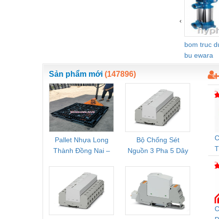
Vật liệu xây dựng
‹
Vòng bi - Bạc đạn
bom truc 
Xe hơi - Phụ tùng
bu ewara
Xe máy - Phụ tùng
Sản phẩm mới
(147896)
Xe tải - phụ tùng
Y khoa - Trang thiết bị
C
Pallet Nhựa Long
Bộ Chống Sét
Rơ Le 
T
Thành Đồng Nai –
Nguồn 3 Pha 5 Dây
Phoe
Cung Cấp Pallet
Phoenix Contact
PSR-
Mới, Pallet Cũ Giá
FLT-SEC-P-T1-3S-
1NC-
Tốt
264/50-FM -
2
2909589
C