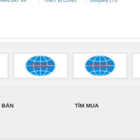
HẦN DÂY VÀ
THIẾT BỊ CÔNG
company LTD
ưu Điện AC
Mô-đun Ắc Quy UPS
Rơ Le An Toàn
Bộ g
ÁP ĐIỆN
NGHIỆP NIHON
 Suất Cao
Phoenix Contact
Phoenix Contact
THƯỢNG ĐÌNH
SETSUBI VIỆT
nix Contact
QUINT-HP-
2981059 – PSR-
TRAN
NAM
INT-HP-
BAT/PB/48DC/7.0AH/PT
SCP-
1K5 H
0AC/2.5KVA/PT
- 1133819
24UC/ESL4/3X1/1X2/B
 1136815
 BÁN
TÌM MUA