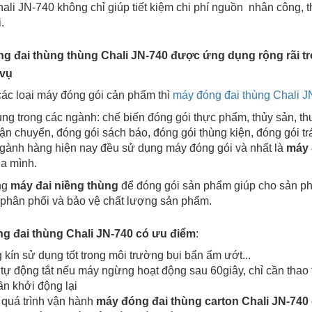
ali JN-740 không chỉ giúp tiết kiệm chi phí nguồn nhân công, 
.
g đai thùng thùng Chali JN-740 được ứng dụng rộng rãi tr
 vụ
các loại máy đóng gói cản phẩm thì
máy đóng đai thùng Chali J
ng trong các ngành: chế biến đóng gói thực phẩm, thủy sản, th
vận chuyển, đóng gói sách báo, đóng gói thùng kiện, đóng gói 
ngành hàng hiện nay đều sử dụng máy đóng gói và nhất là
máy 
của mình.
ng
máy đai niềng thùng
để đóng gói sản phẩm giúp cho sản ph
 phân phối và bảo vệ chất lượng sản phẩm.
g đai thùng Chali JN-740
có
ưu điểm
:
kín sử dụng tốt trong môi trường bụi bẩn ẩm ướt...
tự động tắt nếu máy ngừng hoạt động sau 60giây, chỉ cần thao t
n khởi động lại
 quá trình vận hành
máy
đóng đai thùng
carto
n Chali JN-740