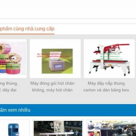
phẩm cùng nhà cung cấp
ềng thùng,
Máy đóng gói hút chân
Máy đậy nắp thùng
, dây đai
không, máy hút chân
carton và dán băng keo
ựa
không một buồng hút
tự động
ẩm xem nhiều