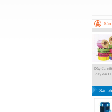
Thiết bị làm sạch
Thiết bị sơn - Sơn
Thiết bị nhà bếp
Sản 
Thiết bị nhiệt
Thiêt bị PCCC
Thiết bị truyền động
Thiết bị văn phòng
Thiết bị viễn thông
Dây đai ni
dây đai PP
Thủy lực-Thiết bị
nh
Thủy sản - Trang thiết bị
Sản ph
Tự động hoá
Van - Co các loại
Vật liệu mài mòn