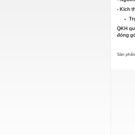
Nước-Vật tư thiết bị
- Kích 
Phốt cơ khí
Tr
QKH qua
Sắt, thép, inox các loại
đóng gó
Thí nghiệm-Trang thiết bị
Thiết bị chiếu sáng
Sản phẩm
Thiết bị chống sét
Thiết bị an ninh
Thiết bị công nghiệp
Thiết bị công trình
Thiết bị điện
Thiết bị giáo dục
Thiết bị khác