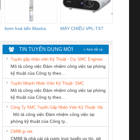
›
bơm hoả tiển Mastra
MÁY CHIẾU VPL-TX7
BOM DINH
WHITE
TIN TUYỂN DỤNG MỚI
» Xem tất cả
Tuyển gấp nhân viên Kỹ Thuật - Cty SMC Engineering
Mô tả công việc Đảm nhiệm công việc tại phòng
kỹ thuật của Công ty theo...
Tuyển Nhanh Nhân Viên Kỹ Thuật- SMC
Công Ty TNHH
CÔNG TY TNHH
Cty TNHH TM QC
 Le An Toàn
Bộ giám sát chuỗi
Bộ giám sát dòng
Bộ ng
Mô tả công việc Đảm nhiệm công việc tại phòng
hiết Bị Điện Nam
KỸ THUẬT KTECH
Ba Miền
enix Contact
tấm pin
điện chuỗi
ray W
kỹ thuật của Công ty theo...
Quốc Thịnh
VIỆT NAM
6960 – PSR-
TRANSCLINIC 16I+
TRANSCLINIC 16I+
BAS 
Công Ty SMC Tuyển Gấp Nhân Viên Kỹ Thuật- Hà Nội
SCP-
1K5 L (2433950000)
(2008130000)
(28
Mô tả công việc Đảm nhiệm công việc tại
/FSP/2X1/1X2
phòng kỹ thuật của Công ty...
CM88 jp net
CÔNG TY TNHH
CÔNG TY TNHH
CÔNG TY CỔ
CM88 là nhà cái cá cược trực tuyến uy tín, sở