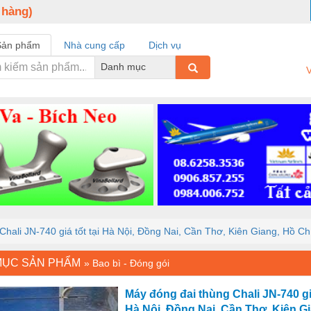
 hàng)
Sản phẩm
Nhà cung cấp
Dịch vụ
Danh mục
V
Chali JN-740 giá tốt tại Hà Nội, Đồng Nai, Cần Thơ, Kiên Giang, Hồ Ch
MỤC SẢN PHẨM
»
Bao bì - Đóng gói
Máy đóng đai thùng Chali JN-740 giá
Hà Nội, Đồng Nai, Cần Thơ, Kiên G