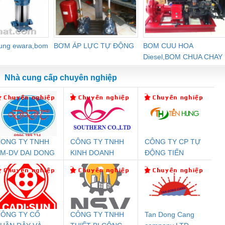
dung ewara,bom
BƠM ÁP LỰC TỰ ĐỘNG
BOM CUU HOA
Diesel,BOM CHUA CHAY
Nhà cung cấp chuyên nghiệp
ONG TY TNHH
CÔNG TY TNHH
CÔNG TY CP TỰ
Đệm An Toàn
Rơ Le An Toàn
Bộ Lặp Tín Hiệu
Rơ
M-DV DAI DONG
KINH DOANH
ĐỘNG TIẾN
T
nix Contact
Phoenix Contact
PROFIBUS Phoenix
Pho
THANH
DỊCH VỤ XNK
HƯNG
PC20-1NO-
PSR-SCP-
Contact PSI-REP-
298
PHƯƠNG NAM
24DC-SP -
24UC/ESL4/3X1/1X2/B
PROFIBUS/12MB -
700578
- 2981059
2708863
24DC
ÔNG TY CỔ
CÔNG TY TNHH
Tan Dong Cang