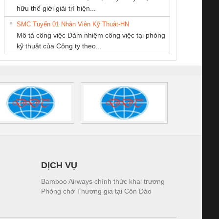
THƯƠNG MẠI
MEKONG MARINE
PHẦN TỰ ĐỘNG
iám sát chuỗi
Bộ chỉnh lưu nguồn
Nẹp nhôm chống
Bộ c
hữu thế giới giải trí hiện...
DỊCH VỤ KỸ
SUPPLY
TIẾN HƯNG
tấm pin
điện TRANSCLINIC
trơn Đà Nẵng
giám 
THUẬT ĐIỆN CƠ
SMC Tuyển 01 Nhân Viên Kỹ Thuật-HN
SCLINIC 16I+
BKE 1K5.4
Sola
GIA HƯNG PHÁT
Mô tả công việc Đảm nhiệm công việc tại phòng
 (2502520000)
(7791400879)2. Giá
TRAN
kỹ thuật của Công ty theo...
1K5.4
DỊCH VỤ
Bamboo Airways chính thức khai trương
Phòng chờ Thương gia tại Côn Đảo