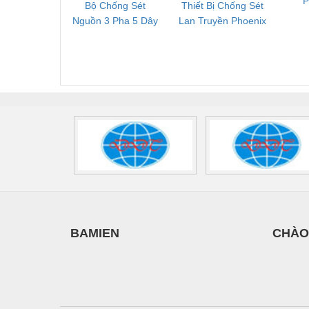
P
Bộ Chống Sét
Thiết Bị Chống Sét
Bộ L
C
Nguồn 3 Pha 5 Dây
Lan Truyền Phoenix
Công
Phoenix Contact
Contact PLT-SEC-
Phoe
FLT-SEC-P-T1-3S-
T3-230-FM-PT -
QU
440/35-FM -
2907928
UPS/23
2908264
-
BAMIEN
CHÀO