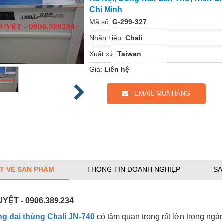
Chí Minh
Mã số:
G-299-327
Nhãn hiệu:
Chali
Xuất xứ:
Taiwan
Giá:
Liên hệ
EMAIL MUA HÀNG
ẾT VỀ SẢN PHẨM
THÔNG TIN DOANH NGHIỆP
SẢ
YỆT - 0906.389.234
g đai thùng Chali JN-740
có tầm quan trọng rất lớn trong ng