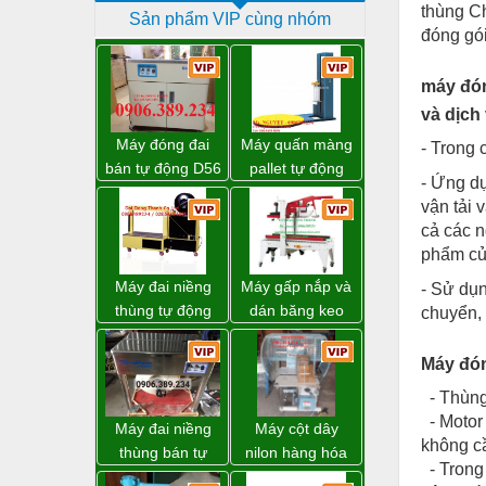
thùng Ch
Sản phẩm VIP cùng nhóm
Dịch vụ - Thi công
đóng gói
Điện công nghiệp
máy đón
Điện gia dụng
và dịch
Điện Lạnh
Máy đóng đai
Máy quấn màng
- Trong 
bán tự động D56
pallet tự động
Đóng tàu Thiết bị
- Ứng dụ
Strapack
WP-55 chính
vận tải 
hãng Wellpack
Đúc chính xác Thiết bị
cả các 
giá tốt
phẩm 
Dụng cụ cầm tay
Máy đai niềng
Máy gấp nắp và
- Sử dụ
Dụng cụ cắt gọt
thùng tự động
dán băng keo
chuyển,
DBA-80A Đài
thùng carton tự
Dụng cụ điện
Loan giá rẻ
động WP-5050F
Máy đón
Dụng cụ đo
giá rẻ
- Thùng 
Gỗ - Trang thiết bị
- Motor 
Máy đai niềng
Máy cột dây
không cầ
Hàn cắt - Thiết bị
thùng bán tự
nilon hàng hóa
- Trong
động D53XS2
model CY-100