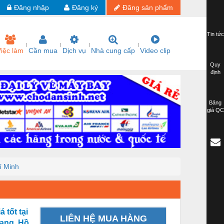
Đăng nhập
Đăng ký
Đăng sản phẩm
Tin tức
iệc làm
Cần mua
Dịch vụ
Nhà cung cấp
Video clip
Quy
định
Bảng
giá QC
í Minh
 tốt tại
LIÊN HỆ MUA HÀNG
iang, Hồ