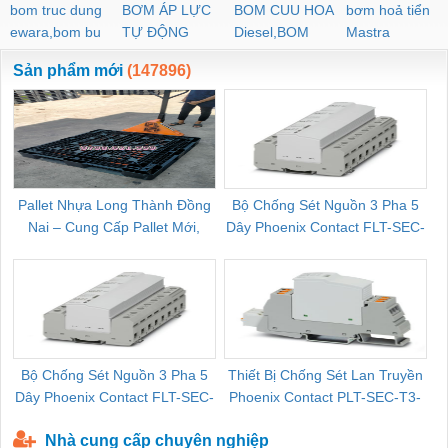
bom truc dung
BƠM ÁP LỰC
BOM CUU HOA
bơm hoả tiển
ewara,bom bu
TỰ ĐỘNG
Diesel,BOM
Mastra
ewara
CHUA CHAY
Sản phẩm mới
(147896)
Pallet Nhựa Long Thành Đồng
Bộ Chống Sét Nguồn 3 Pha 5
Nai – Cung Cấp Pallet Mới,
Dây Phoenix Contact FLT-SEC-
C
Pallet Cũ Giá Tốt
P-T1-3S-264/50-FM - 2909589
Bộ Chống Sét Nguồn 3 Pha 5
Thiết Bị Chống Sét Lan Truyền
B
Dây Phoenix Contact FLT-SEC-
Phoenix Contact PLT-SEC-T3-
P-T1-3S-440/35-FM - 2908264
230-FM-PT - 2907928
Nhà cung cấp chuyên nghiệp