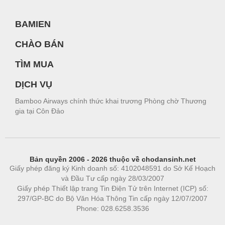
BAMIEN
CHÀO BÁN
TÌM MUA
DỊCH VỤ
Bamboo Airways chính thức khai trương Phòng chờ Thương
gia tại Côn Đảo
Bản quyền 2006 - 2026 thuộc về chodansinh.net
Giấy phép đăng ký Kinh doanh số: 4102048591 do Sở Kế Hoạch
và Đầu Tư cấp ngày 28/03/2007
Giấy phép Thiết lập trang Tin Điện Tử trên Internet (ICP) số:
297/GP-BC do Bộ Văn Hóa Thông Tin cấp ngày 12/07/2007
Phone: 028.6258.3536
Phòng trọ
|
https://bdsgroup.vn
https://kqxs123.com