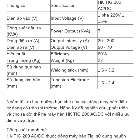
HK TIG 200
Thông số
Specification
AC/DC
1 pha 220V ±
Điện áp vào (V)
Input Voltage (V)
15%
Công suất đầu ra
Power Output (KVA)
7
(KVA)
Dòng điện ra (A)
Output Intensity (A)
20 - 200
Điện áp ra (V)
Output Voltage (V)
50 - 70
Hiệu suất
Efficiency
60%
Trọng lượng (Kg)
Weight (Kg)
22
Sử dụng que hàn
Welding stick (mm)
1.6 - 3.2
(mm)
Sử dụng kim hàn
Tungsten Electrode
1.6 - 2.4
(mm)
(mm)
Nhằm tối ưu hóa những hạn chế của các dòng máy hàn điện
tử đang có trên thị trường, Hồng Ký đã nghiên cứu, phát triển
và cho ra đời thế hệ máy hàn HK TIG 200 AC/DC với nhiều ưu
điểm vượt trội.
Công suất mạnh mẽ:
HK TIG 200 AC/DC thuộc dòng máy hàn Tig, sử dụng nguồn