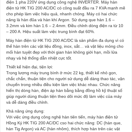
điện 1 pha 220V ứng dụng công nghệ INVERTER. Máy hàn
điện tử HK TIG 200 AC/DC có công suất đầu ra 7 KVA mạnh mẽ
cho phép làm việc hiệu quả, nhanh chóng. Máy có hai chức
năng là hàn đũa và hàn khí Argon. Sử dụng que hàn 1.6 –
3.2mm và kim hàn 1.6 – 2.4mm. Điều chỉnh dòng điện ra từ 10
– 200 A. Hiệu suất làm việc trung bình đạt 60%.
Máy hàn điện tử HK TIG 200 AC/DC là sản phẩm đa dụng vì có
thể hàn trên các vật liệu đồng, inox, sắt… và vật liệu mỏng cho
mối hàn tuyệt đẹp với thời gian hàn không giới hạn, mồi lửa
nhạy và hệ thống dẫn nhiệt cực tốt.
Thiết kế hiện đại, tiện lợi:
Trọng lượng máy trung bình ở mức 22 kg, thiết kế nhỏ gọn,
chắc chắn, thuận tiện cho người sử dụng dễ dàng thao tác, vận
chuyển trong nhiều điều kiện làm việc khác nhau. Chức năng
hiển thị dòng hàn, điện áp hàn bằng bằng đồng hồ kỹ thuật số
giúp người dùng thuận tiện theo dõi mức độ làm việc của máy
và dễ dàng điều chỉnh.
Khả năng ứng dụng:
Với việc ứng dụng công nghệ hàn tiên tiến, máy hàn điện tử
Hồng Ký HK TIG 200 AC/DC cso hai chức năng: DC (hàn que,
hàn Tig Argon) và AC (hàn nhôm), thích hợp hàn trên các vật