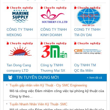
CÔNG TY TNHH
CÔNG TY TNHH
CONG TY TNHH
MEKONG
KINH DOANH
TM-DV DAI
MARINE SUPPLY
DỊCH VỤ XNK
DONG THANH
PHƯƠNG NAM
Tan Dong Cang
Công ty TNHH
Cty TNHH TM
company LTD
Thương Mại SX
QC Ba Miền
Ba Miền
TIN TUYỂN DỤNG MỚI
» Xem tất cả
Tuyển gấp nhân viên Kỹ Thuật - Cty SMC Engineering
Mô tả công việc Đảm nhiệm công việc tại phòng kỹ thuật của
Công ty theo...
Tuyển Nhanh Nhân Viên Kỹ Thuật- SMC
Mô tả công việc Đảm nhiệm công việc tại phòng kỹ thuật của