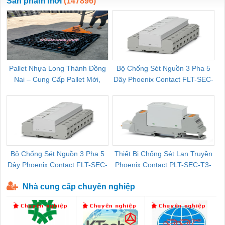
Sản phẩm mới
(147896)
Pallet Nhựa Long Thành Đồng
Bộ Chống Sét Nguồn 3 Pha 5
Nai – Cung Cấp Pallet Mới,
Dây Phoenix Contact FLT-SEC-
C
Pallet Cũ Giá Tốt
P-T1-3S-264/50-FM - 2909589
Bộ Chống Sét Nguồn 3 Pha 5
Thiết Bị Chống Sét Lan Truyền
B
Dây Phoenix Contact FLT-SEC-
Phoenix Contact PLT-SEC-T3-
P-T1-3S-440/35-FM - 2908264
230-FM-PT - 2907928
Nhà cung cấp chuyên nghiệp