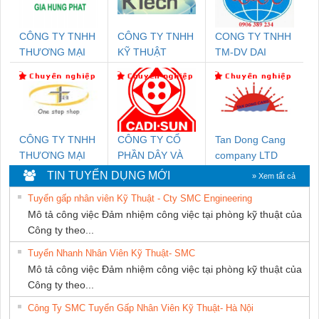
CÔNG TY TNHH
CÔNG TY TNHH
CONG TY TNHH
THƯƠNG MẠI
KỸ THUẬT
TM-DV DAI
DỊCH VỤ KỸ
KTECH VIỆT
DONG THANH
THUẬT ĐIỆN CƠ
NAM
GIA HƯNG PHÁT
CÔNG TY TNHH
CÔNG TY CỔ
Tan Dong Cang
THƯƠNG MẠI
PHẦN DÂY VÀ
company LTD
THIÊN ÂN VIỆT
CÁP ĐIỆN
TIN TUYỂN DỤNG MỚI
» Xem tất cả
NAM
THƯỢNG ĐÌNH
Tuyển gấp nhân viên Kỹ Thuật - Cty SMC Engineering
Mô tả công việc Đảm nhiệm công việc tại phòng kỹ thuật của
Công ty theo...
Tuyển Nhanh Nhân Viên Kỹ Thuật- SMC
Mô tả công việc Đảm nhiệm công việc tại phòng kỹ thuật của
Công ty theo...
Công Ty SMC Tuyển Gấp Nhân Viên Kỹ Thuật- Hà Nội