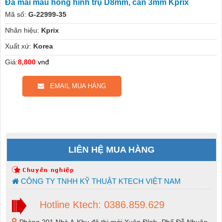
Đá mài màu hồng hình trụ D8mm, cán 3mm Kprix
Mã số:
G-22999-35
Nhãn hiệu:
Kprix
Xuất xứ:
Korea
Giá:
8,800
vnđ
EMAIL MUA HÀNG
LIÊN HỆ MUA HÀNG
CÔNG TY TNHH KỸ THUẬT KTECH VIỆT NAM
Hotline Ktech: 0386.859.629
Phòng 201 Nhà A-Khu đô thị mới Xuân Đỉnh -Phố Đỗ Nhuận-