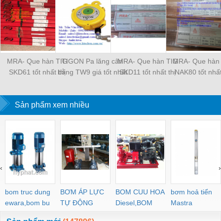
MRA- Que hàn TIG
TIGON Pa lăng cân
MRA- Que hàn TIG
MRA- Que hàn
SKD61 tốt nhất thị
bằng TW9 giá tốt nhất
SKD11 tốt nhất thị
NAK80 tốt nhất
trường
thị trường
trường
trường
Sản phẩm xem nhiều
‹
›
bom truc dung
BƠM ÁP LỰC
BOM CUU HOA
bơm hoả tiển
ewara,bom bu
TỰ ĐỘNG
Diesel,BOM
Mastra
ewara
CHUA CHAY