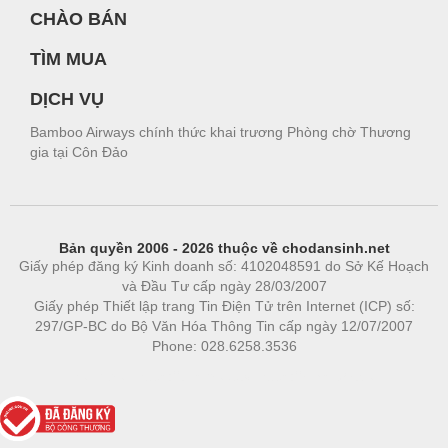
CHÀO BÁN
TÌM MUA
DỊCH VỤ
Bamboo Airways chính thức khai trương Phòng chờ Thương
gia tại Côn Đảo
Bản quyền 2006 - 2026 thuộc về chodansinh.net
Giấy phép đăng ký Kinh doanh số: 4102048591 do Sở Kế Hoạch
và Đầu Tư cấp ngày 28/03/2007
Giấy phép Thiết lập trang Tin Điện Tử trên Internet (ICP) số:
297/GP-BC do Bộ Văn Hóa Thông Tin cấp ngày 12/07/2007
Phone: 028.6258.3536
Phòng trọ
|
https://bdsgroup.vn
https://kqxs123.com