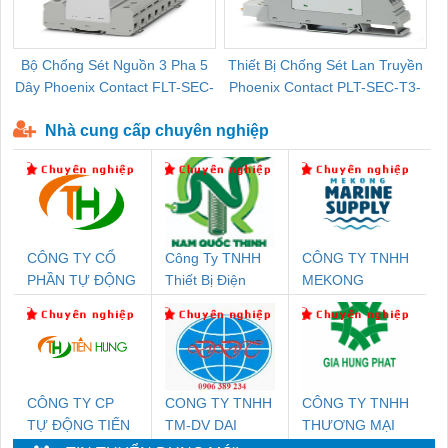
Bộ Chống Sét Nguồn 3 Pha 5
Thiết Bị Chống Sét Lan Truyền
B
Dây Phoenix Contact FLT-SEC-
Phoenix Contact PLT-SEC-T3-
P-T1-3S-440/35-FM - 2908264
230-FM-PT - 2907928
Nhà cung cấp chuyên nghiệp
CÔNG TY CỔ
Công Ty TNHH
CÔNG TY TNHH
PHẦN TỰ ĐỘNG
Thiết Bị Điện
MEKONG
TIẾN HƯNG
Nam Quốc Thịnh
MARINE
SUPPLY
CÔNG TY CP
CONG TY TNHH
CÔNG TY TNHH
TỰ ĐỘNG TIẾN
TM-DV DAI
THƯƠNG MẠI
HƯNG
DONG THANH
DỊCH VỤ KỸ