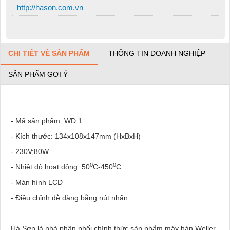
http://hason.com.vn
CHI TIẾT VỀ SẢN PHẨM
THÔNG TIN DOANH NGHIỆP
SẢN PHẨM GỢI Ý
- Mã sản phẩm: WD 1
- Kích thước: 134x108x147mm (HxBxH)
- 230V;80W
0
0
- Nhiệt độ hoạt động: 50
C-450
C
- Màn hình LCD
- Điều chỉnh dễ dàng bằng nút nhấn
Hà Sơn là nhà phân phối chính thức sản phẩm máy hàn Weller