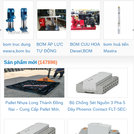
Minimo
‹
›
bom truc dung
BƠM ÁP LỰC
BOM CUU HOA
bơm hoả tiển
ewara,bom bu
TỰ ĐỘNG
Diesel,BOM
Mastra
ewara
CHUA CHAY
Sản phẩm mới
(147896)
Pallet Nhựa Long Thành Đồng
Bộ Chống Sét Nguồn 3 Pha 5
Nai – Cung Cấp Pallet Mới,
Dây Phoenix Contact FLT-SEC-
C
Pallet Cũ Giá Tốt
P-T1-3S-264/50-FM - 2909589