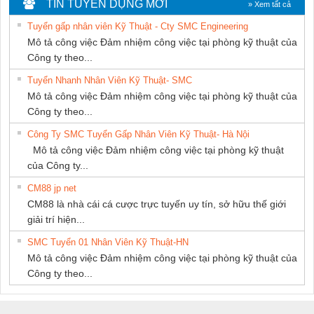
TIN TUYỂN DỤNG MỚI
» Xem tất cả
THUẬT ĐIỆN CƠ
Tuyển gấp nhân viên Kỹ Thuật - Cty SMC Engineering
GIA HƯNG
Mô tả công việc Đảm nhiệm công việc tại phòng kỹ thuật của
PHÁT
Công ty theo...
Tuyển Nhanh Nhân Viên Kỹ Thuật- SMC
Mô tả công việc Đảm nhiệm công việc tại phòng kỹ thuật của
Công ty theo...
Công Ty SMC Tuyển Gấp Nhân Viên Kỹ Thuật- Hà Nội
Mô tả công việc Đảm nhiệm công việc tại phòng kỹ thuật
của Công ty...
CM88 jp net
CM88 là nhà cái cá cược trực tuyến uy tín, sở hữu thế giới
giải trí hiện...
SMC Tuyển 01 Nhân Viên Kỹ Thuật-HN
Mô tả công việc Đảm nhiệm công việc tại phòng kỹ thuật của
Công ty theo...