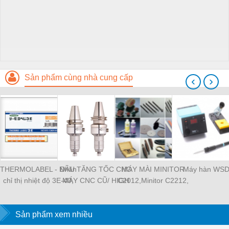
Sản phẩm cùng nhà cung cấp
‹
›
THERMOLABEL - Nhãn
ĐẦU TĂNG TỐC CHO
MÁY MÀI MINITOR
Máy hàn WS
chỉ thị nhiệt độ 3E-40,
MÁY CNC CŨ/ HIGH
C2012,Minitor C2212,
tem nhiệt Nigk A-50,
SPEED SPINDLE
MINITOR C2112,
thermolabe Nigk
MINIMO máy mài siêu
Sản phẩm xem nhiều
âm P30, Máy mài
khuôn mẫu Minitor