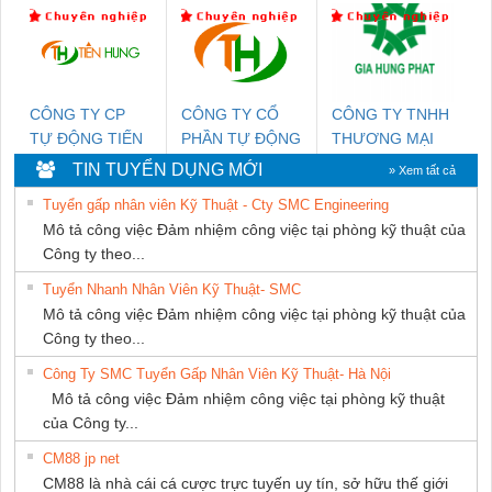
DỊCH VỤ XNK
MARINE
NGHIỆP NIHON
PHƯƠNG NAM
SUPPLY
SETSUBI VIỆT
NAM
CÔNG TY CP
CÔNG TY CỔ
CÔNG TY TNHH
TỰ ĐỘNG TIẾN
PHẦN TỰ ĐỘNG
THƯƠNG MẠI
HƯNG
TIẾN HƯNG
DỊCH VỤ KỸ
TIN TUYỂN DỤNG MỚI
» Xem tất cả
THUẬT ĐIỆN CƠ
Tuyển gấp nhân viên Kỹ Thuật - Cty SMC Engineering
GIA HƯNG
Mô tả công việc Đảm nhiệm công việc tại phòng kỹ thuật của
PHÁT
Công ty theo...
Tuyển Nhanh Nhân Viên Kỹ Thuật- SMC
Mô tả công việc Đảm nhiệm công việc tại phòng kỹ thuật của
Công ty theo...
Công Ty SMC Tuyển Gấp Nhân Viên Kỹ Thuật- Hà Nội
Mô tả công việc Đảm nhiệm công việc tại phòng kỹ thuật
của Công ty...
CM88 jp net
CM88 là nhà cái cá cược trực tuyến uy tín, sở hữu thế giới