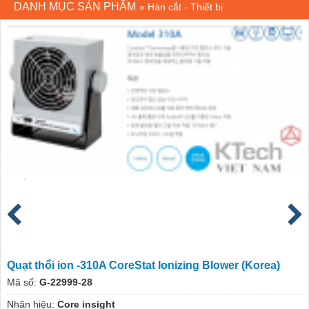
DANH MỤC SẢN PHẨM
»
Hàn cắt - Thiết bị
Quạt thổi ion -310A CoreStat Ionizing Blower (Korea)
Mã số:
G-22999-28
Nhãn hiệu:
Core insight