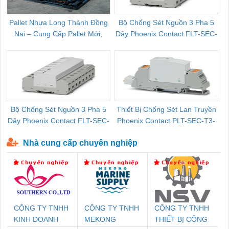
Pallet Nhựa Long Thành Đồng
Bộ Chống Sét Nguồn 3 Pha 5
Nai – Cung Cấp Pallet Mới,
Dây Phoenix Contact FLT-SEC-
C
Pallet Cũ Giá Tốt
P-T1-3S-264/50-FM - 2909589
Bộ Chống Sét Nguồn 3 Pha 5
Thiết Bị Chống Sét Lan Truyền
B
Dây Phoenix Contact FLT-SEC-
Phoenix Contact PLT-SEC-T3-
P-T1-3S-440/35-FM - 2908264
230-FM-PT - 2907928
Nhà cung cấp chuyên nghiệp
CÔNG TY TNHH
CÔNG TY TNHH
CÔNG TY TNHH
KINH DOANH
MEKONG
THIẾT BỊ CÔNG