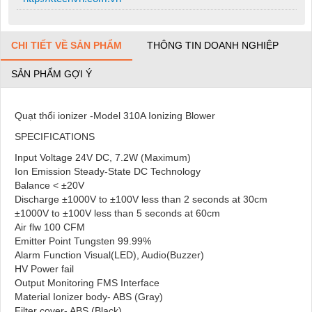
CHI TIẾT VỀ SẢN PHẨM
THÔNG TIN DOANH NGHIỆP
SẢN PHẨM GỢI Ý
Quạt thổi ionizer -Model 310A Ionizing Blower
SPECIFICATIONS
Input Voltage 24V DC, 7.2W (Maximum)
Ion Emission Steady-State DC Technology
Balance < ±20V
Discharge ±1000V to ±100V less than 2 seconds at 30cm
±1000V to ±100V less than 5 seconds at 60cm
Air flw 100 CFM
Emitter Point Tungsten 99.99%
Alarm Function Visual(LED), Audio(Buzzer)
HV Power fail
Output Monitoring FMS Interface
Material Ionizer body- ABS (Gray)
Filter cover- ABS (Black)