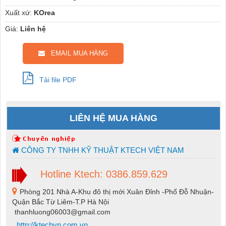
Xuất xứ:
KOrea
Giá:
Liên hệ
EMAIL MUA HÀNG
Tải file PDF
LIÊN HỆ MUA HÀNG
CÔNG TY TNHH KỸ THUẬT KTECH VIỆT NAM
Hotline Ktech: 0386.859.629
Phòng 201 Nhà A-Khu đô thị mới Xuân Đỉnh -Phố Đỗ Nhuận-
Quận Bắc Từ Liêm-T.P Hà Nội
thanhluong06003@gmail.com
http://ktechvn.com.vn