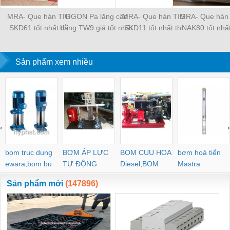
MRA- Que hàn TIG
TIGON Pa lăng cân
MRA- Que hàn TIG
MRA- Que hàn
SKD61 tốt nhất thị
bằng TW9 giá tốt nhất
SKD11 tốt nhất thị
NAK80 tốt nhất
trường
thị trường
trường
trường
Sản phẩm xem nhiều
‹
›
bom truc dung
BƠM ÁP LỰC
BOM CUU HOA
bơm hoả tiển
ewara,bom bu
TỰ ĐỘNG
Diesel,BOM
Mastra
ewara
CHUA CHAY
Sản phẩm mới
(147896)