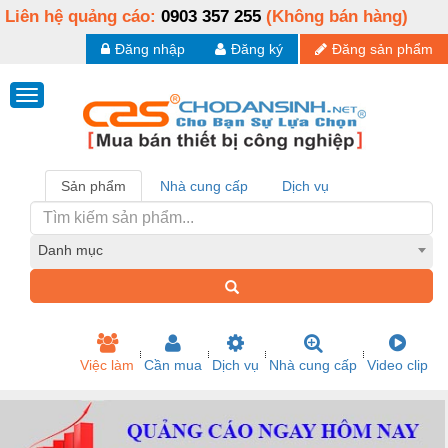
Liên hệ quảng cáo:
0903 357 255
(Không bán hàng)
Đăng nhập
Đăng ký
Đăng sản phẩm
Sản phẩm
Nhà cung cấp
Dịch vụ
Danh mục
Việc làm
Cần mua
Dịch vụ
Nhà cung cấp
Video clip