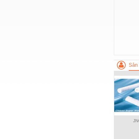
Nước-Vật tư thiết bị
Phốt cơ khí
Sắt, thép, inox các loại
Thí nghiệm-Trang thiết bị
Thiết bị chiếu sáng
Thiết bị chống sét
Sản 
Thiết bị an ninh
Thiết bị công nghiệp
Thiết bị công trình
Thiết bị điện
Thiết bị giáo dục
JN
Thiết bị khác