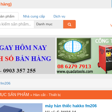
 hàng)
Sản phẩm
Nhà cung cấp
Dịch vụ
Danh mục
V
 fm206
MỤC SẢN PHẨM
»
Hàn cắt - Thiết bị
máy hàn thiếc hakko fm206
Mã số:
G-34416-14