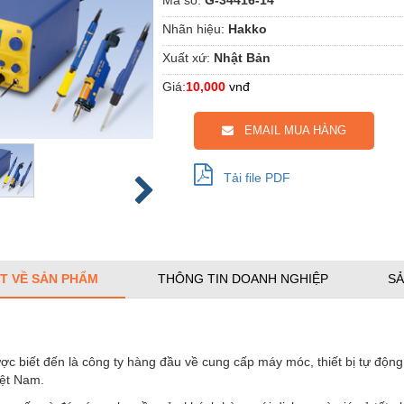
Nhãn hiệu:
Hakko
Xuất xứ:
Nhật Bản
Giá:
10,000
vnđ
EMAIL MUA HÀNG
Tải file PDF
ẾT VỀ SẢN PHẨM
THÔNG TIN DOANH NGHIỆP
SẢ
 biết đến là công ty hàng đầu về cung cấp máy móc, thiết bị tự động 
iệt Nam.