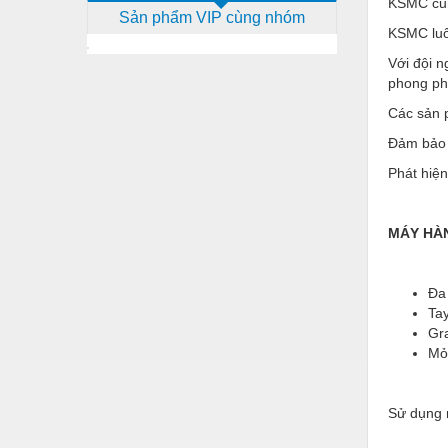
KSMC cun
Sản phẩm VIP cùng nhóm
Dịch vụ - Thi công
KSMC luô
Điện công nghiệp
Với đội n
phong phú
Điện gia dụng
Các sản 
Điện Lạnh
Đảm bảo 
Đóng tàu Thiết bị
Phát hiện
Đúc chính xác Thiết bị
MÁY HÀ
Dụng cụ cầm tay
Dụng cụ cắt gọt
Đa 
Dụng cụ điện
Tay
Gr
Dụng cụ đo
Mỏ
Gỗ - Trang thiết bị
Sử dụng 
Hàn cắt - Thiết bị