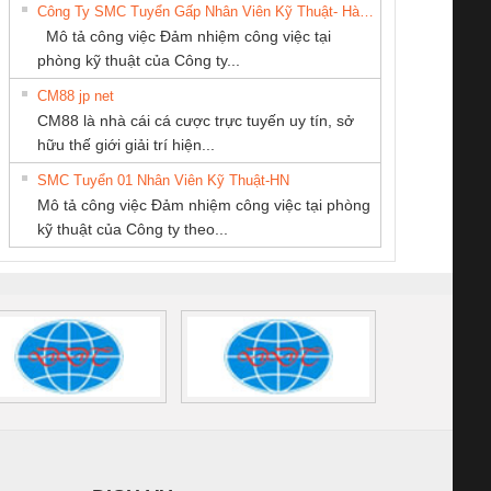
Công Ty SMC Tuyển Gấp Nhân Viên Kỹ Thuật- Hà Nội
THƯỢNG ĐÌNH
SCP-
1K5 L (2433950000)
(2008130000)
(28
Mô tả công việc Đảm nhiệm công việc tại
/FSP/2X1/1X2
phòng kỹ thuật của Công ty...
CM88 jp net
Cty TNHH TM QC
CÔNG TY TNHH
CÔNG TY TNHH
CM88 là nhà cái cá cược trực tuyến uy tín, sở
Ba Miền
THƯƠNG MẠI
THƯƠNG MẠI
iám sát chuỗi
Bộ chỉnh lưu nguồn
Nẹp nhôm chống
Bộ c
hữu thế giới giải trí hiện...
THIÊN ÂN VIỆT
DỊCH VỤ KỸ
tấm pin
điện TRANSCLINIC
trơn Đà Nẵng
giám 
NAM
THUẬT ĐIỆN CƠ
SMC Tuyển 01 Nhân Viên Kỹ Thuật-HN
SCLINIC 16I+
BKE 1K5.4
Sola
GIA HƯNG PHÁT
Mô tả công việc Đảm nhiệm công việc tại phòng
 (2502520000)
(7791400879)2. Giá
TRAN
kỹ thuật của Công ty theo...
1K5.4