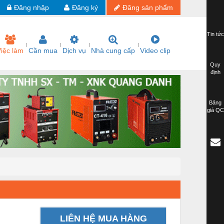
Đăng nhập
Đăng ký
Đăng sản phẩm
Tin tức
iệc làm
Cần mua
Dịch vụ
Nhà cung cấp
Video clip
Quy
định
Bảng
giá QC
LIÊN HỆ MUA HÀNG