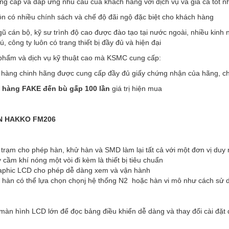
g cấp và đáp ứng nhu cầu của khách hàng với dịch vụ và giá cả tốt nh
n có nhiều chính sách và chế độ đãi ngộ đặc biệt cho khách hàng
gũ cán bộ, kỹ sư trình độ cao được đào tạo tại nước ngoài, nhiều kinh
, công ty luôn có trang thiết bị đầy đủ và hiện đại
phẩm và dịch vụ kỹ thuật cao mà KSMC cung cấp:
hàng chinh hãng được cung cấp đầy đủ giấy chứng nhận của hãng, ch
hàng FAKE đến bù gấp 100 lần
giá trị hiện mua
N HAKKO FM206
trạm cho phép hàn, khử hàn và SMD làm lại tất cả với một đơn vị duy 
 cầm khí nóng một vòi đi kèm là thiết bị tiêu chuẩn
aphic LCD cho phép dễ dàng xem và vận hành
 hàn có thể lựa chọn chọnj hệ thống N2 hoặc hàn vi mô như cách sử d
màn hình LCD lớn để đọc bảng điều khiển dễ dàng và thay đổi cài đặt 