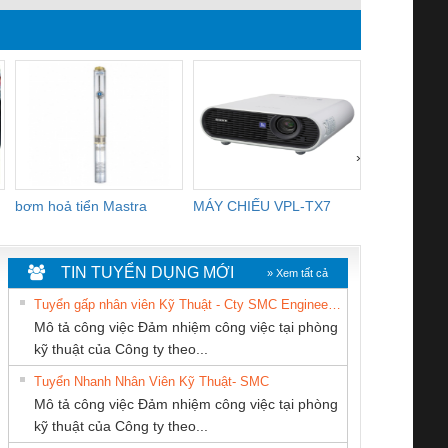
›
bơm hoả tiển Mastra
MÁY CHIẾU VPL-TX7
BOM DINH
WHITE
TIN TUYỂN DỤNG MỚI
» Xem tất cả
Tuyển gấp nhân viên Kỹ Thuật - Cty SMC Engineering
Mô tả công việc Đảm nhiệm công việc tại phòng
kỹ thuật của Công ty theo...
Tuyển Nhanh Nhân Viên Kỹ Thuật- SMC
CÔNG TY CỔ
CÔNG TY CỔ
CÔNG TY CP TỰ
 Le An Toàn
Bộ giám sát chuỗi
Bộ giám sát dòng
Bộ ng
Mô tả công việc Đảm nhiệm công việc tại phòng
PHẦN DÂY VÀ
PHẦN TỰ ĐỘNG
ĐỘNG TIẾN
enix Contact
tấm pin
điện chuỗi
ray W
kỹ thuật của Công ty theo...
CÁP ĐIỆN
TIẾN HƯNG
HƯNG
6960 – PSR-
TRANSCLINIC 16I+
TRANSCLINIC 16I+
BAS 