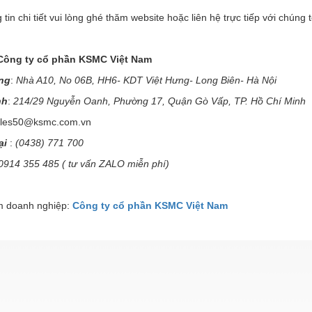
 tin chi tiết vui lòng ghé thăm website hoặc liên hệ trực tiếp với chúng
Công ty cổ phần KSMC Việt Nam
ng
:
Nhà A10, No 06B, HH6- KDT Việt Hưng- Long Biên- Hà Nội
nh
:
214/29 Nguyễn Oanh, Phường 17, Quận Gò Vấp, TP. Hồ Chí Minh
ales50@ksmc.com.vn
ại
:
(0438) 771 700
0914 355 485 ( tư vấn ZALO miễn phí)
 doanh nghiệp:
Công ty cổ phần KSMC Việt Nam