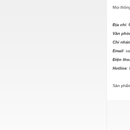
Hóa chất-Trang thiết bị
Mọi thông
Kệ công nghiệp
Khí nén - Thiết bị
Địa chỉ
:
Khuôn mẫu - Phụ tùng
Văn phò
Chi nhá
Lọc công nghiệp
Email
: s
Máy công cụ - Phụ tùng
Điện tho
Mỏ - Trang thiết bị
Hotline
:
Mô tơ - Hộp số
Môi trường - Thiết bị
Sản phẩm
Nâng hạ - Trang thiết bị
Nội - Ngoại thất - văn phòng
Nồi hơi - Trang thiết bị
Nông nghiệp - Thiết bị