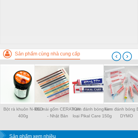
Sản phẩm cùng nhà cung cấp
‹
›
Bột rà khuôn N-RED
Đá mài gốm CERATON
Kem đánh bóng kim
Kem đánh bóng 
400g
- Nhật Bản
loại Pikal Care 150g
DYMO
Sản phẩm xem nhiều