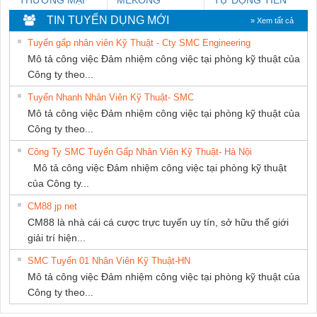
THIÊN ÂN VIỆT
MARINE
HƯNG
TIN TUYỂN DỤNG MỚI
» Xem tất cả
NAM
SUPPLY
Tuyển gấp nhân viên Kỹ Thuật - Cty SMC Engineering
Mô tả công việc Đảm nhiệm công việc tại phòng kỹ thuật của
Công ty theo...
Tuyển Nhanh Nhân Viên Kỹ Thuật- SMC
Mô tả công việc Đảm nhiệm công việc tại phòng kỹ thuật của
Công ty theo...
Công Ty SMC Tuyển Gấp Nhân Viên Kỹ Thuật- Hà Nội
Mô tả công việc Đảm nhiệm công việc tại phòng kỹ thuật
của Công ty...
CM88 jp net
CM88 là nhà cái cá cược trực tuyến uy tín, sở hữu thế giới
giải trí hiện...
SMC Tuyển 01 Nhân Viên Kỹ Thuật-HN
Mô tả công việc Đảm nhiệm công việc tại phòng kỹ thuật của
Công ty theo...