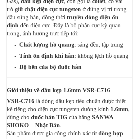
Gas),
đầu kẹp điện cực
, còn gọi là
collet
, có vai
trò
giữ chặt điện cực tungsten
ở đúng vị trí trong
đầu súng hàn, đồng thời
truyền dòng điện ổn
định
đến điện cực. Đây là bộ phận cực kỳ quan
trọng, ảnh hưởng trực tiếp tới:
Chất lượng hồ quang
: sáng đều, tập trung
Tính ổn định khi hàn
: không lệch hồ quang
Độ bền của bộ đuốc hàn
Giới thiệu về đầu kẹp 1.6mm VSR-C716
VSR-C716
là dòng đầu kẹp tiêu chuẩn được thiết
kế riêng cho điện cực tungsten đường kính
1.6mm
,
dùng cho
đuốc hàn TIG
của hãng
SANWA
SHOKO – Nhật Bản
.
Sản phẩm được gia công chính xác từ
đồng hợp