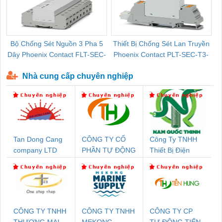
Bộ Chống Sét Nguồn 3 Pha 5
Thiết Bị Chống Sét Lan Truyền
B
Dây Phoenix Contact FLT-SEC-
Phoenix Contact PLT-SEC-T3-
P-T1-3S-440/35-FM - 2908264
230-FM-PT - 2907928
Nhà cung cấp chuyên nghiệp
Tan Dong Cang
CÔNG TY CỔ
Công Ty TNHH
company LTD
PHẦN TỰ ĐỘNG
Thiết Bị Điện
TIẾN HƯNG
Nam Quốc Thịnh
CÔNG TY TNHH
CÔNG TY TNHH
CÔNG TY CP
THƯƠNG MẠI
MEKONG
TỰ ĐỘNG TIẾN