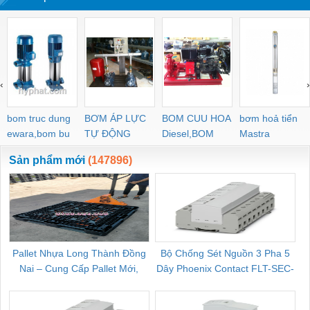
‹
›
bom truc dung
BƠM ÁP LỰC
BOM CUU HOA
bơm hoả tiển
ewara,bom bu
TỰ ĐỘNG
Diesel,BOM
Mastra
ewara
CHUA CHAY
Sản phẩm mới
(147896)
Pallet Nhựa Long Thành Đồng
Bộ Chống Sét Nguồn 3 Pha 5
Nai – Cung Cấp Pallet Mới,
Dây Phoenix Contact FLT-SEC-
C
Pallet Cũ Giá Tốt
P-T1-3S-264/50-FM - 2909589