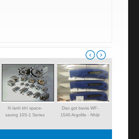
‹
›
Xi lanh khí space-
Dao gọt bavia WF-
Xi lanh kh
saving 10S-1 Series
1540 Argofile - Nhật
saving 10S-
Bản