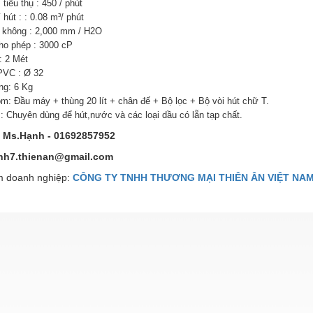
tiêu thụ : 450 / phút
hút : : 0.08 m³/ phút
không : 2,000 mm / H2O
ho phép : 3000 cP
 2 Mét
PVC : Ø 32
ng: 6 Kg
m: Đầu máy + thùng 20 lít + chân đế + Bộ lọc + Bộ vòi hút chữ T.
: Chuyên dùng để hút,nước và các loại dầu có lẵn tạp chất.
: Ms.Hạnh - 01692857952
nh7.thienan@gmail.com
 doanh nghiệp:
CÔNG TY TNHH THƯƠNG MẠI THIÊN ÂN VIỆT NA