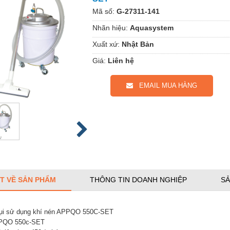
Mã số:
G-27311-141
Nhãn hiệu:
Aquasystem
Xuất xứ:
Nhật Bản
Giá:
Liên hệ
EMAIL MUA HÀNG
ẾT VỀ SẢN PHẨM
THÔNG TIN DOANH NGHIỆP
SẢ
bụi sử dụng khí nén APPQO 550C-SET
PQO 550c-SET