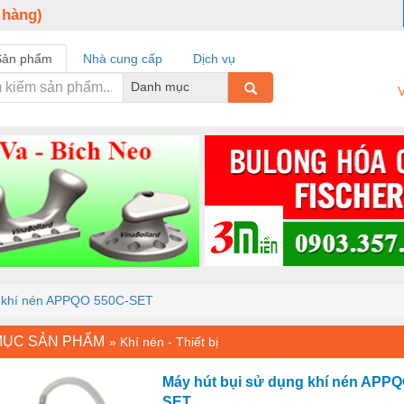
 hàng)
Sản phẩm
Nhà cung cấp
Dịch vụ
Danh mục
V
g khí nén APPQO 550C-SET
MỤC SẢN PHẨM
»
Khí nén - Thiết bị
Máy hút bụi sử dụng khí nén APPQ
SET