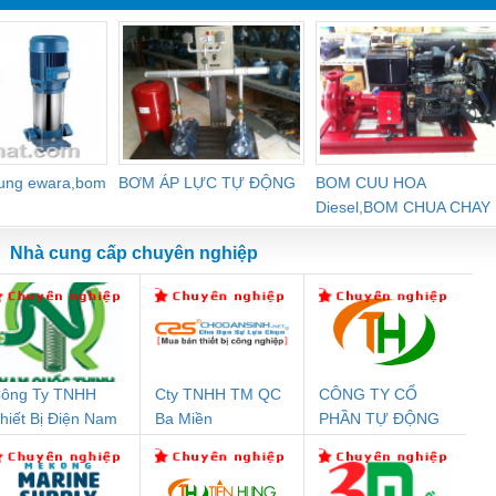
dung ewara,bom
BƠM ÁP LỰC TỰ ĐỘNG
BOM CUU HOA
Diesel,BOM CHUA CHAY
Nhà cung cấp chuyên nghiệp
ông Ty TNHH
Cty TNHH TM QC
CÔNG TY CỔ
Đệm An Toàn
Rơ Le An Toàn
Bộ Lặp Tín Hiệu
Rơ
hiết Bị Điện Nam
Ba Miền
PHẦN TỰ ĐỘNG
nix Contact
Phoenix Contact
PROFIBUS Phoenix
Pho
uốc Thịnh
TIẾN HƯNG
PC20-1NO-
PSR-SCP-
Contact PSI-REP-
298
24DC-SP -
24UC/ESL4/3X1/1X2/B
PROFIBUS/12MB -
700578
- 2981059
2708863
24DC