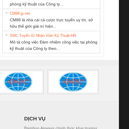
phòng kỹ thuật của Công ty...
CM88 jp net
CONG TY TNHH
CÔNG TY TNHH
CÔNG TY TNHH
CM88 là nhà cái cá cược trực tuyến uy tín, sở
TM-DV DAI DONG
KINH DOANH
THIẾT BỊ CÔNG
iám sát chuỗi
Bộ chỉnh lưu nguồn
Nẹp nhôm chống
Bộ c
hữu thế giới giải trí hiện...
THANH
DỊCH VỤ XNK
NGHIỆP NIHON
tấm pin
điện TRANSCLINIC
trơn Đà Nẵng
giám 
PHƯƠNG NAM
SETSUBI VIỆT
SMC Tuyển 01 Nhân Viên Kỹ Thuật-HN
SCLINIC 16I+
BKE 1K5.4
Sola
NAM
Mô tả công việc Đảm nhiệm công việc tại phòng
 (2502520000)
(7791400879)2. Giá
TRAN
kỹ thuật của Công ty theo...
1K5.4
DỊCH VỤ
Bamboo Airways chính thức khai trương