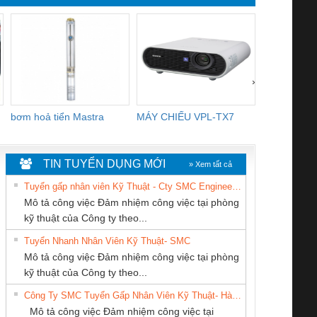
›
bơm hoả tiển Mastra
MÁY CHIẾU VPL-TX7
BOM DINH
WHITE
TIN TUYỂN DỤNG MỚI
» Xem tất cả
Tuyển gấp nhân viên Kỹ Thuật - Cty SMC Engineering
Mô tả công việc Đảm nhiệm công việc tại phòng
kỹ thuật của Công ty theo...
Tuyển Nhanh Nhân Viên Kỹ Thuật- SMC
Tan Dong Cang
CÔNG TY TNHH
CÔNG TY TNHH
 Le An Toàn
Bộ giám sát chuỗi
Bộ giám sát dòng
Bộ ng
Mô tả công việc Đảm nhiệm công việc tại phòng
company LTD
THƯƠNG MẠI
KỸ THUẬT KTECH
enix Contact
tấm pin
điện chuỗi
ray W
kỹ thuật của Công ty theo...
THIÊN ÂN VIỆT
VIỆT NAM
6960 – PSR-
TRANSCLINIC 16I+
TRANSCLINIC 16I+
BAS 
Công Ty SMC Tuyển Gấp Nhân Viên Kỹ Thuật- Hà Nội
NAM
SCP-
1K5 L (2433950000)
(2008130000)
(28
Mô tả công việc Đảm nhiệm công việc tại
/FSP/2X1/1X2