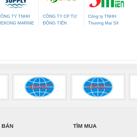
ÔNG TY TNHH
CÔNG TY CP TỰ
Công ty TNHH
MEKONG MARINE
ĐỘNG TIẾN
Thương Mại SX
ưu Điện AC
Mô-đun Ắc Quy UPS
Rơ Le An Toàn
Bộ g
UPPLY
HƯNG
Ba Miền
 Suất Cao
Phoenix Contact
Phoenix Contact
nix Contact
QUINT-HP-
2981059 – PSR-
TRAN
INT-HP-
BAT/PB/48DC/7.0AH/PT
SCP-
1K5 H
0AC/2.5KVA/PT
- 1133819
24UC/ESL4/3X1/1X2/B
 1136815
 BÁN
TÌM MUA