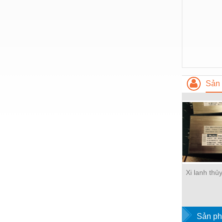
Hóa chất-Trang thiết bị
Kệ công nghiệp
Khí nén - Thiết bị
Khuôn mẫu - Phụ tùng
Lọc công nghiệp
Sản 
Máy công cụ - Phụ tùng
Mỏ - Trang thiết bị
Mô tơ - Hộp số
Môi trường - Thiết bị
Nâng hạ - Trang thiết bị
Xi lanh thủ
Nội - Ngoại thất - văn phòng
Nồi hơi - Trang thiết bị
Sản ph
Nông nghiệp - Thiết bị