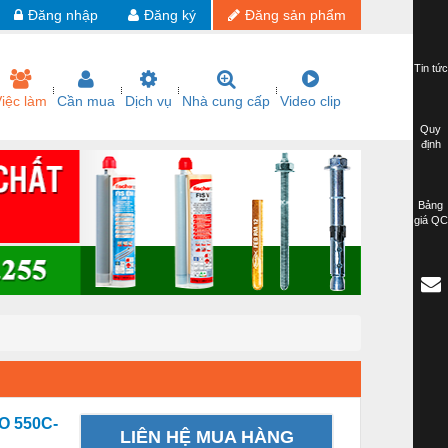
Đăng nhập
Đăng ký
Đăng sản phẩm
Tin tức
iệc làm
Cần mua
Dịch vụ
Nhà cung cấp
Video clip
Quy
định
Bảng
giá QC
O 550C-
LIÊN HỆ MUA HÀNG