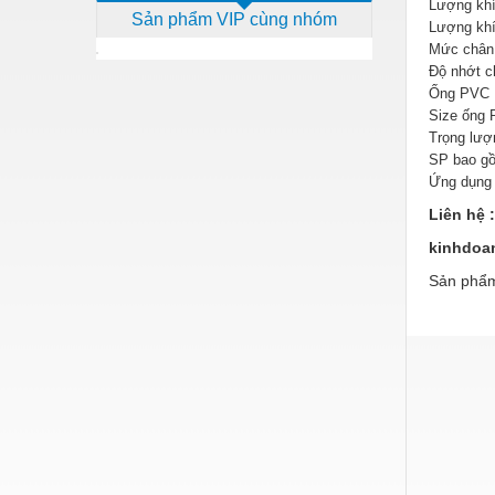
Lượng khí 
Sản phẩm VIP cùng nhóm
Dịch vụ - Thi công
Lượng khí 
Mức chân 
Điện công nghiệp
Độ nhớt c
Ống PVC :
Điện gia dụng
Size ống 
Trọng lượ
Điện Lạnh
SP bao gồ
Đóng tàu Thiết bị
Ứng dụng 
Liên hệ 
Đúc chính xác Thiết bị
kinhdoa
Dụng cụ cầm tay
Sản phẩm
Dụng cụ cắt gọt
Dụng cụ điện
Dụng cụ đo
Gỗ - Trang thiết bị
Hàn cắt - Thiết bị