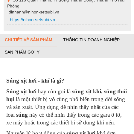
Số 116 Quán Thánh, Phường Thành Đông, Thành Phố Hải
Phòng
dinhanh@nihon-setsubi.vn
https://nihon-setsubi.vn
CHI TIẾT VỀ SẢN PHẨM
THÔNG TIN DOANH NGHIỆP
SẢN PHẨM GỢI Ý
Súng xịt hơi - khí là gì?
Súng xịt hơi
hay còn gọi là
súng xịt khí,
súng thổi
bụi
là một thiết bị vô cùng phổ biến trong đời sống
và sản xuất. Ứng dụng dễ nhìn thấy nhất của các
loại
súng
này có thể nhìn thấy trong các gara ô tô,
xe máy hoặc trong các thiết bị sử dụng khí nén.
Nguyên lý hoạt động của
súng xịt hơi
khá đơn