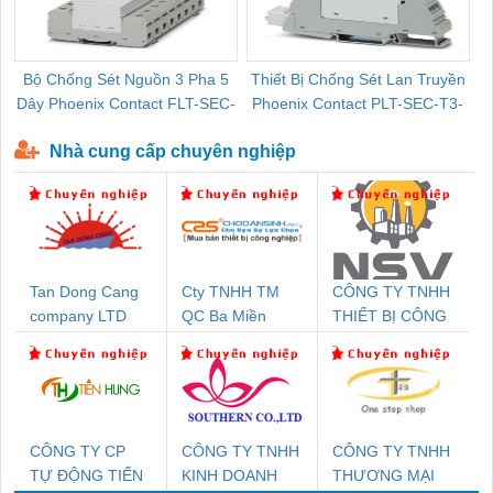
Bộ Chống Sét Nguồn 3 Pha 5
Thiết Bị Chống Sét Lan Truyền
B
Dây Phoenix Contact FLT-SEC-
Phoenix Contact PLT-SEC-T3-
P-T1-3S-440/35-FM - 2908264
230-FM-PT - 2907928
Nhà cung cấp chuyên nghiệp
Tan Dong Cang
Cty TNHH TM
CÔNG TY TNHH
company LTD
QC Ba Miền
THIẾT BỊ CÔNG
NGHIỆP NIHON
SETSUBI VIỆT
NAM
CÔNG TY CP
CÔNG TY TNHH
CÔNG TY TNHH
TỰ ĐỘNG TIẾN
KINH DOANH
THƯƠNG MẠI