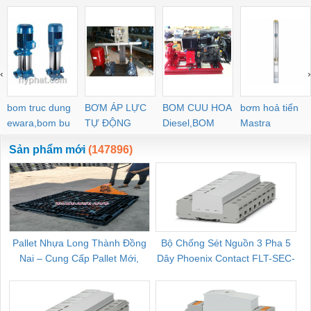
‹
›
bom truc dung
BƠM ÁP LỰC
BOM CUU HOA
bơm hoả tiển
ewara,bom bu
TỰ ĐỘNG
Diesel,BOM
Mastra
ewara
CHUA CHAY
Sản phẩm mới
(147896)
Pallet Nhựa Long Thành Đồng
Bộ Chống Sét Nguồn 3 Pha 5
Nai – Cung Cấp Pallet Mới,
Dây Phoenix Contact FLT-SEC-
C
Pallet Cũ Giá Tốt
P-T1-3S-264/50-FM - 2909589