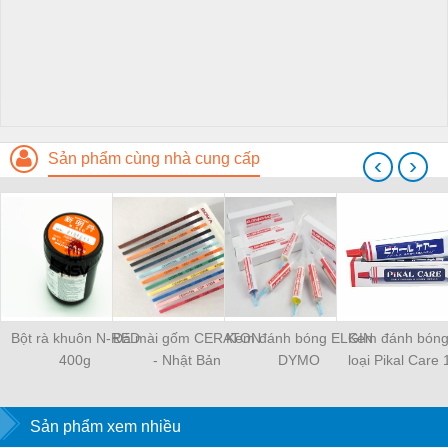
Sản phẩm cùng nhà cung cấp
‹
›
Bột rà khuôn N-RED
Đá mài gốm CERATON
Kem đánh bóng ELGIN
Kem đánh bóng
400g
- Nhật Bản
DYMO
loại Pikal Care
Sản phẩm xem nhiều