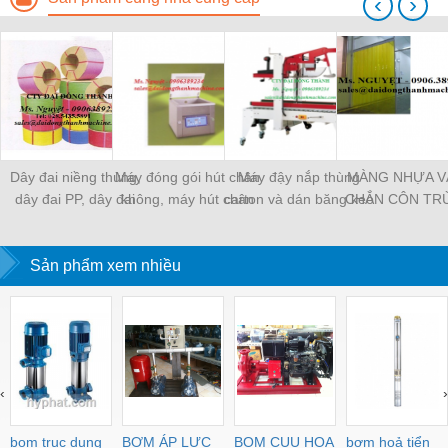
‹
›
Dây đai niềng thùng,
Máy đóng gói hút chân
Máy đậy nắp thùng
MÀNG NHỰA V
dây đai PP, dây đai
không, máy hút chân
carton và dán băng keo
CHẮN CÔN TR
nhựa
không một buồng hút
tự động
MÀNG CHỊU N
KHO LẠNH, rèm
Sản phẩm xem nhiều
PVC
‹
›
bom truc dung
BƠM ÁP LỰC
BOM CUU HOA
bơm hoả tiển