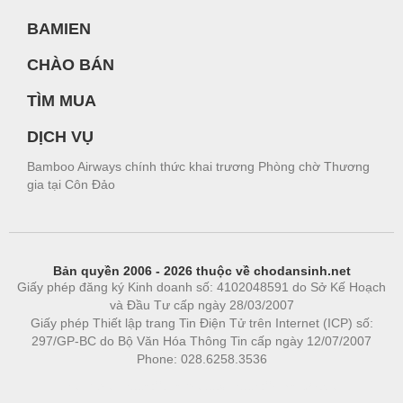
BAMIEN
CHÀO BÁN
TÌM MUA
DỊCH VỤ
Bamboo Airways chính thức khai trương Phòng chờ Thương
gia tại Côn Đảo
Bản quyền 2006 - 2026 thuộc về chodansinh.net
Giấy phép đăng ký Kinh doanh số: 4102048591 do Sở Kế Hoạch
và Đầu Tư cấp ngày 28/03/2007
Giấy phép Thiết lập trang Tin Điện Tử trên Internet (ICP) số:
297/GP-BC do Bộ Văn Hóa Thông Tin cấp ngày 12/07/2007
Phone: 028.6258.3536
Phòng trọ
|
https://bdsgroup.vn
https://kqxs123.com