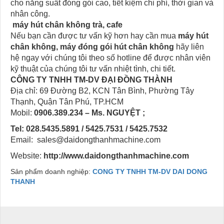
cho năng suất đóng gói cao, tiết kiệm chi phí, thời gian và
nhân công.
máy hút chân không trà, cafe
Nếu bạn cần được tư vấn kỹ hơn hay cần mua
máy hút
chân không, máy đóng gói hút chân không
hãy liên
hệ ngay với chúng tôi theo số hotline để được nhân viên
kỹ thuật của chúng tôi tư vấn nhiệt tình, chi tiết.
CÔNG TY TNHH TM-DV ĐẠI ĐỒNG THÀNH
Địa chỉ: 69 Đường B2, KCN Tân Bình, Phường Tây
Thạnh, Quận Tân Phú, TP.HCM
Mobil:
0906.389.234 – Ms. NGUYỆT ;
Tel: 028.5435.5891 / 5425.7531 / 5425.7532
Email: sales@daidongthanhmachine.com
Website:
http://www.daidongthanhmachine.com
Sản phẩm doanh nghiệp:
CONG TY TNHH TM-DV DAI DONG
THANH