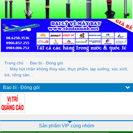
Trang chủ
Bao bì - Đóng gói
Máy hút chân không thủy sản, thực phẩm, lạp xưởng, xúc xích,
trà, nông sản...
Bao bì - Đóng gói
Sản phẩm VIP cùng nhóm