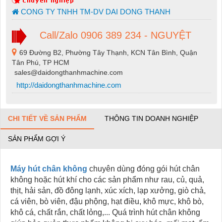
CONG TY TNHH TM-DV DAI DONG THANH
Call/Zalo 0906 389 234 - NGUYỆT
69 Đường B2, Phường Tây Thạnh, KCN Tân Bình, Quận
Tân Phú, TP HCM
sales@daidongthanhmachine.com
http://daidongthanhmachine.com
CHI TIẾT VỀ SẢN PHẨM
THÔNG TIN DOANH NGHIỆP
SẢN PHẨM GỢI Ý
Máy hút chân không
chuyên dùng đóng gói hút chân
không hoặc hút khí cho các sản phẩm như rau, củ, quả,
thịt, hải sản, đồ đông lạnh, xúc xích, lạp xưởng, giò chả,
cá viên, bò viên, đậu phộng, hạt điều, khô mực, khô bò,
khô cá, chất rắn, chất lỏng,... Quá trình hút chân không