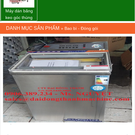
Máy dán băng
keo góc thùng
carton giá tốt
DANH MỤC SẢN PHẨM
»
Bao bì - Đóng gói
Đồng Nai