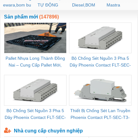
ewara,bom bu
TỰ ĐỘNG
Diesel,BOM
Mastra
ewara
CHUA CHAY
Sản phẩm mới
(147896)
Pallet Nhựa Long Thành Đồng
Bộ Chống Sét Nguồn 3 Pha 5
Nai – Cung Cấp Pallet Mới,
Dây Phoenix Contact FLT-SEC-
C
Pallet Cũ Giá Tốt
P-T1-3S-264/50-FM - 2909589
Bộ Chống Sét Nguồn 3 Pha 5
Thiết Bị Chống Sét Lan Truyền
B
Dây Phoenix Contact FLT-SEC-
Phoenix Contact PLT-SEC-T3-
P-T1-3S-440/35-FM - 2908264
230-FM-PT - 2907928
Nhà cung cấp chuyên nghiệp