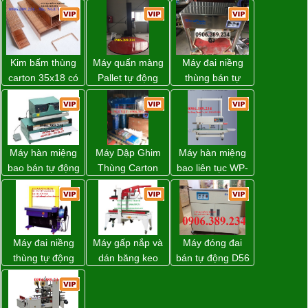
Kim bấm thùng
Máy quấn màng
Máy đai niềng
carton 35x18 có
Pallet tự động
thùng bán tự
sẵn giá rẻ toàn
WP-55 xuất xứ
động D53XS2
quốc
Đài Loan
của hãng
Strapack Nhật
Máy hàn miệng
Máy Dập Ghim
Máy hàn miệng
bao bán tự động
Thùng Carton
bao liên tục WP-
nhập khẩu
Wp-1200 Chính
1200V chính
Taiwan
Hãng Đài Loan
hãng giá tốt
Máy đai niềng
Máy gấp nắp và
Máy đóng đai
thùng tự động
dán băng keo
bán tự động D56
DBA-200 giá tốt
thùng carton tự
Strapack
động WP-5050F
giá rẻ