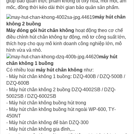
giúp bảo quản thực phẩm không bị oxy hóa, mối mọt, ẩm
mốc, đồng thời kéo dài thời gian bảo quản sản phẩm.
máy hút chân
không 2 buồng
Máy đóng gói hút chân không
hoạt động theo cơ chế
điều chỉnh hút chân không tự động, mô tơ công suất lớn,
thích hợp cho quy mô kinh doanh công nghiệp lớn, mô
hình vừa và nhỏ.
máy hút
chân không 1 buồng
Có nhiều loại
máy hút chân không
như:
- Máy hút chân không 1 buồng
:
DZQ-400B / DZQ-500B /
DZQ-600B
- Máy hút chân không 2 buồng DZQ-4002SB / DZQ-
5002SB / DZQ-6002SB
- Máy hút chân không buồng hút trong
- Máy hút chân không buồng hút ngoài WP-600, TY-
450NT
- Máy hút chân không để bàn DZQ-300
- Máy hút chân không gia đình,...