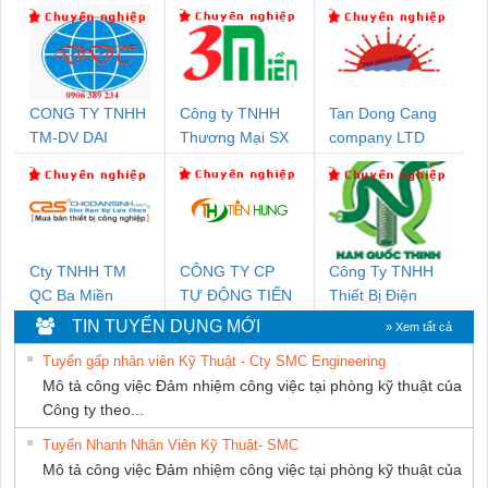
CONG TY TNHH
Công ty TNHH
Tan Dong Cang
TM-DV DAI
Thương Mại SX
company LTD
DONG THANH
Ba Miền
Cty TNHH TM
CÔNG TY CP
Công Ty TNHH
QC Ba Miền
TỰ ĐỘNG TIẾN
Thiết Bị Điện
HƯNG
Nam Quốc Thịnh
TIN TUYỂN DỤNG MỚI
» Xem tất cả
Tuyển gấp nhân viên Kỹ Thuật - Cty SMC Engineering
Mô tả công việc Đảm nhiệm công việc tại phòng kỹ thuật của
Công ty theo...
Tuyển Nhanh Nhân Viên Kỹ Thuật- SMC
Mô tả công việc Đảm nhiệm công việc tại phòng kỹ thuật của