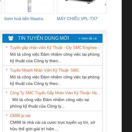
›
bơm hoả tiển Mastra
MÁY CHIẾU VPL-TX7
BOM DINH
WHITE
TIN TUYỂN DỤNG MỚI
» Xem tất cả
Tuyển gấp nhân viên Kỹ Thuật - Cty SMC Engineering
Mô tả công việc Đảm nhiệm công việc tại phòng
kỹ thuật của Công ty theo...
Tuyển Nhanh Nhân Viên Kỹ Thuật- SMC
CONG TY TNHH
CÔNG TY TNHH
CÔNG TY TNHH
 Le An Toàn
Bộ giám sát chuỗi
Bộ giám sát dòng
Bộ ng
Mô tả công việc Đảm nhiệm công việc tại phòng
TM-DV DAI DONG
THƯƠNG MẠI
KỸ THUẬT KTECH
enix Contact
tấm pin
điện chuỗi
ray W
kỹ thuật của Công ty theo...
THANH
DỊCH VỤ KỸ
VIỆT NAM
6960 – PSR-
TRANSCLINIC 16I+
TRANSCLINIC 16I+
BAS 
Công Ty SMC Tuyển Gấp Nhân Viên Kỹ Thuật- Hà Nội
THUẬT ĐIỆN CƠ
SCP-
1K5 L (2433950000)
(2008130000)
(28
Mô tả công việc Đảm nhiệm công việc tại
GIA HƯNG PHÁT
/FSP/2X1/1X2
phòng kỹ thuật của Công ty...
CM88 jp net
CÔNG TY CỔ
Cty TNHH TM QC
Tan Dong Cang
CM88 là nhà cái cá cược trực tuyến uy tín, sở
PHẦN TỰ ĐỘNG
Ba Miền
company LTD
iám sát chuỗi
Bộ chỉnh lưu nguồn
Nẹp nhôm chống
Bộ c
hữu thế giới giải trí hiện...
TIẾN HƯNG