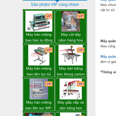
Sản phẩm VIP cùng nhóm
theo chươ
Dịch vụ - Thi công
vật tư sử
Điện công nghiệp
Điện gia dụng
Điện Lạnh
Máy hàn miệng
Máy cột dây
bao bán tự động
nilon hàng hóa
Máy quấn
Đóng tàu Thiết bị
nhập khẩu
model CY-100
theo công
Taiwan
Đúc chính xác Thiết bị
Máy quấn
Dụng cụ cầm tay
đơn vị gia
Máy hàn miệng
Máy dán băng
Dụng cụ cắt gọt
*Thông s
bao liên tục túi
keo thùng carton
nằm nghiêng.
WP-5050RL
Dụng cụ điện
chính hãng
Dụng cụ đo
Gỗ - Trang thiết bị
Máy hàn miệng
Máy gấp nắp và
Hàn cắt - Thiết bị
bao liên tục WP-
dán băng keo
1200V chính
thùng carton tự