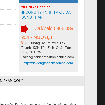
CONG TY TNHH TM-DV DAI
DONG THANH
Call/Zalo 0906 389
234 - NGUYỆT
69 Đường B2, Phường Tây
Thạnh, KCN Tân Bình, Quận Tân
Phú, TP HCM
sales@daidongthanhmachine.com
http://daidongthanhmachine.com
N PHẨM GỢI Ý
inox giúp giữ vững kiện hàng khi làm việc và hoạt động