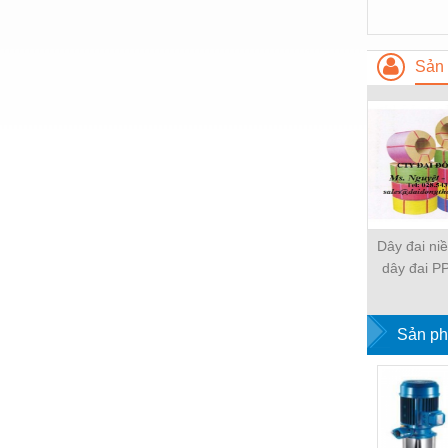
Thiết bị làm sạch
Thiết bị sơn - Sơn
Sản 
Thiết bị nhà bếp
Thiết bị nhiệt
Thiêt bị PCCC
Thiết bị truyền động
Thiết bị văn phòng
Dây đai ni
Thiết bị viễn thông
dây đai PP
nh
Thủy lực-Thiết bị
Thủy sản - Trang thiết bị
Sản ph
Tự động hoá
Van - Co các loại
Vật liệu mài mòn