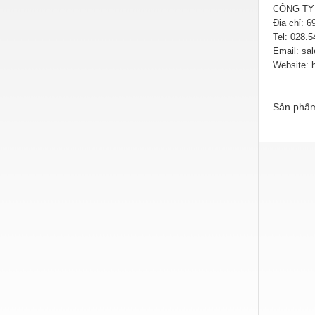
CÔNG TY
Nước-Vật tư thiết bị
Địa chỉ: 
Tel: 028.
Phốt cơ khí
Email: sa
Website:
Sắt, thép, inox các loại
Thí nghiệm-Trang thiết bị
Sản phẩm
Thiết bị chiếu sáng
Thiết bị chống sét
Thiết bị an ninh
Thiết bị công nghiệp
Thiết bị công trình
Thiết bị điện
Thiết bị giáo dục
Thiết bị khác