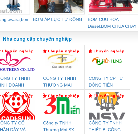
dung ewara,bom
BƠM ÁP LỰC TỰ ĐỘNG
BOM CUU HOA
Diesel,BOM CHUA CHAY
Nhà cung cấp chuyên nghiệp
ÔNG TY TNHH
CÔNG TY TNHH
CÔNG TY CP TỰ
Đệm An Toàn
Rơ Le An Toàn
Bộ Lặp Tín Hiệu
Rơ
INH DOANH
THƯƠNG MẠI
ĐỘNG TIẾN
nix Contact
Phoenix Contact
PROFIBUS Phoenix
Pho
ỊCH VỤ XNK
THIÊN ÂN VIỆT
HƯNG
PC20-1NO-
PSR-SCP-
Contact PSI-REP-
298
PHƯƠNG NAM
NAM
24DC-SP -
24UC/ESL4/3X1/1X2/B
PROFIBUS/12MB -
700578
- 2981059
2708863
24DC
ÔNG TY CỔ
Công ty TNHH
CÔNG TY TNHH
HẦN DÂY VÀ
Thương Mại SX
THIẾT BỊ CÔNG
ưu Điện AC
Mô-đun Ắc Quy UPS
Rơ Le An Toàn
Bộ g
ÁP ĐIỆN
Ba Miền
NGHIỆP NIHON