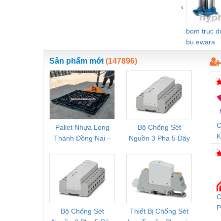
‹
Vật liệu xây dựng
bom truc 
Vòng bi - Bạc đạn
bu ewara
Xe hơi - Phụ tùng
Sản phẩm mới
(147896)
Xe máy - Phụ tùng
Xe tải - phụ tùng
Y khoa - Trang thiết bị
C
Pallet Nhựa Long
Bộ Chống Sét
Rơ Le 
K
Thành Đồng Nai –
Nguồn 3 Pha 5 Dây
Phoe
D
Cung Cấp Pallet
Phoenix Contact
PSR-
Mới, Pallet Cũ Giá
FLT-SEC-P-T1-3S-
1NC-
Tốt
264/50-FM -
2
2909589
C
P
Bộ Chống Sét
Thiết Bị Chống Sét
Bộ L
C