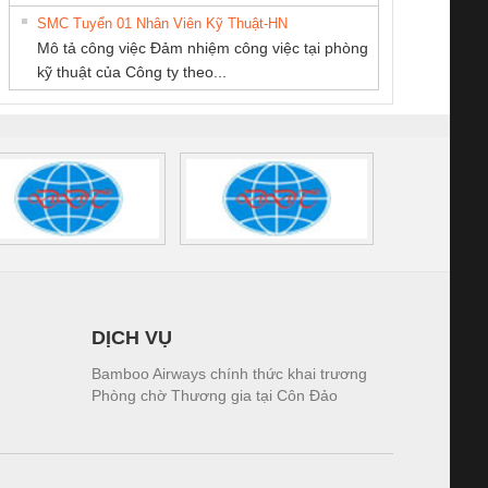
tấm pin
điện TRANSCLINIC
trơn Đà Nẵng
giám 
SMC Tuyển 01 Nhân Viên Kỹ Thuật-HN
SCLINIC 16I+
BKE 1K5.4
Sola
Mô tả công việc Đảm nhiệm công việc tại phòng
 (2502520000)
(7791400879)2. Giá
TRAN
kỹ thuật của Công ty theo...
1K5.4
DỊCH VỤ
Bamboo Airways chính thức khai trương
Phòng chờ Thương gia tại Côn Đảo