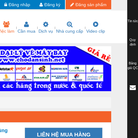
Đăng nhập
Đăng ký
Đăng sản phẩm
Tin tức
iệc làm
Cần mua
Dịch vụ
Nhà cung cấp
Video clip
Quy
định
Bảng
giá QC
hùng
LIÊN HỆ MUA HÀNG