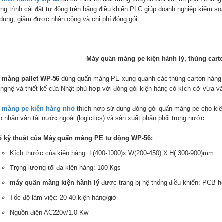
ng trình cài đặt tự động trên bảng điều khiển PLC giúp doanh nghiệp kiểm 
 dụng, giảm được nhân công và chi phí đóng gói.
Máy quấn màng pe kiện hành lý, thùng cart
 màng pallet WP-56
dùng quấn màng PE xung quanh các thùng carton hàng 
 nghệ và thiết kế của Nhật phù hợp với đóng gói kiện hàng có kích cỡ vừa v
 màng pe kiện hàng nhỏ
thích hợp sử dụng đóng gói quấn màng pe cho kiện
o nhận vận tải nước ngoài (logictics) và sản xuất phân phối trong nước...
ố kỹ thuật của Máy quấn màng PE tự động WP-56:
Kích thước của kiện hàng: L(400-1000)x W(200-450) X H( 300-900)mm
Trọng lượng tối đa kiện hàng: 100 Kgs
máy quấn màng kiện hành lý
được trang bị hệ thống điều khiển: PCB 
Tốc độ làm việc: 20-40 kiện hàng/giờ
Nguồn điện AC220v/1.0 Kw