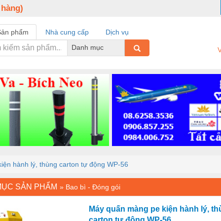
 hàng)
Sản phẩm
Nhà cung cấp
Dịch vụ
Danh mục
V
ện hành lý, thùng carton tự động WP-56
MỤC SẢN PHẨM
»
Bao bì - Đóng gói
Máy quấn màng pe kiện hành lý, t
carton tự động WP-56