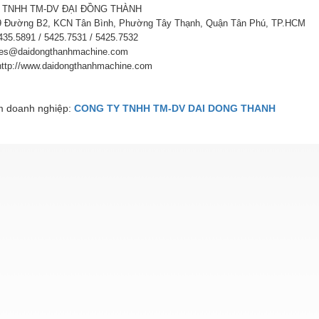
 TNHH TM-DV ĐẠI ĐỒNG THÀNH
69 Đường B2, KCN Tân Bình, Phường Tây Thạnh, Quận Tân Phú, TP.HCM
5435.5891 / 5425.7531 / 5425.7532
les@daidongthanhmachine.com
http://www.daidongthanhmachine.com
 doanh nghiệp:
CONG TY TNHH TM-DV DAI DONG THANH