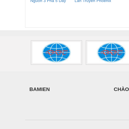
Nguồn 3 Pha 5 Dây
Lan Truyền Phoenix
Công
Phoenix Contact
Contact PLT-SEC-
Phoe
FLT-SEC-P-T1-3S-
T3-230-FM-PT -
QU
440/35-FM -
2907928
UPS/23
2908264
-
BAMIEN
CHÀO