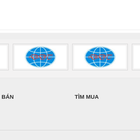
 Suất Cao
Phoenix Contact
Phoenix Contact
THƯỢNG ĐÌNH
SETSUBI VIỆT
nix Contact
QUINT-HP-
2981059 – PSR-
TRAN
NAM
INT-HP-
BAT/PB/48DC/7.0AH/PT
SCP-
1K5 H
0AC/2.5KVA/PT
- 1133819
24UC/ESL4/3X1/1X2/B
 1136815
 BÁN
TÌM MUA