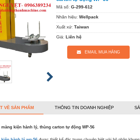
Mã số:
G-299-612
Nhãn hiệu:
Wellpack
Xuất xứ:
Taiwan
Giá:
Liên hệ
EMAIL MUA HÀNG
ẾT VỀ SẢN PHẨM
THÔNG TIN DOANH NGHIỆP
SẢ
 màng kiện hành lý, thùng carton tự động WP-56
kiện hành lý wp-56
được thiết kế đặc trưng chuyên biệt với bộ phận khung 