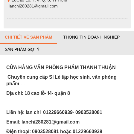
lanchi280281@gmail.com
CHI TIẾT VỀ SẢN PHẨM
THÔNG TIN DOANH NGHIỆP
SẢN PHẨM GỢI Ý
CỬA HÀNG VĂN PHÒNG PHẨM THANH THUẬN
Chuyên cung cấp Sỉ Lẻ tập học sinh, văn phòng
phẩm….
Địa chỉ: 18 cao lỗ- f4- quận 8
Liên hệ: lan chi 01229660939- 0903528081
Email: lanchi280281@gmail.com
Điện thoại: 0903528081 hoặc 01229660939