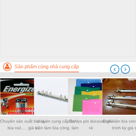
Sản phẩm cùng nhà cung cấp
‹
›
Chuyên sản xuất bìa lá,
chuyên cung cấp linh
Đại lys pin duracell giá
Linh kiện bìa còn
bìa nút..... giá sỉ
kiện làm bìa còng, làm
rẻ
trình ký giá s
sổ