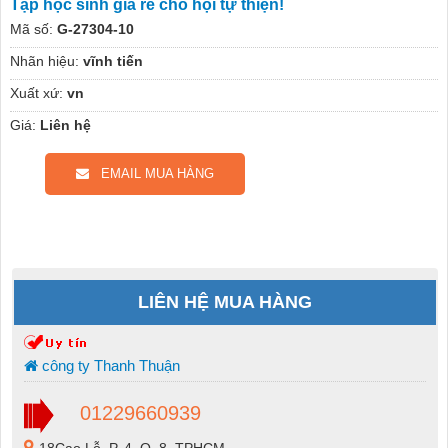
Tập học sinh giá rẻ cho hội tự thiện!
Mã số:
G-27304-10
Nhãn hiệu:
vĩnh tiến
Xuất xứ:
vn
Giá:
Liên hệ
EMAIL MUA HÀNG
LIÊN HỆ MUA HÀNG
công ty Thanh Thuận
01229660939
18Cao Lỗ, P. 4, Q. 8, TPHCM