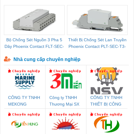
Pallet Cũ Giá Tốt
P-T1-3S-264/50-FM - 2909589
Bộ Chống Sét Nguồn 3 Pha 5
Thiết Bị Chống Sét Lan Truyền
B
Dây Phoenix Contact FLT-SEC-
Phoenix Contact PLT-SEC-T3-
P-T1-3S-440/35-FM - 2908264
230-FM-PT - 2907928
Nhà cung cấp chuyên nghiệp
CÔNG TY TNHH
Công ty TNHH
CÔNG TY TNHH
MEKONG
Thương Mại SX
THIẾT BỊ CÔNG
MARINE SUPPLY
Ba Miền
NGHIỆP NIHON
SETSUBI VIỆT
NAM