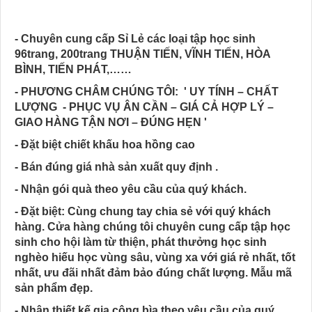
- Chuyên cung cấp Sỉ Lẻ các loại tập học sinh
96trang, 200trang THUẬN TIẾN, VĨNH TIẾN, HÒA
BÌNH, TIẾN PHÁT,……
- PHƯƠNG CHÂM CHÚNG TÔI: ' UY TÍNH – CHẤT
LƯỢNG - PHỤC VỤ ÂN CẦN – GIÁ CẢ HỢP LÝ –
GIAO HÀNG TẬN NƠI – ĐÚNG HẸN '
- Đặt biệt chiết khấu hoa hồng cao
- Bán đúng giá nhà sản xuất quy định .
- Nhận gói quà theo yêu cầu của quý khách.
- Đặt biệt: Cùng chung tay chia sẻ với quý khách
hàng. Cửa hàng chúng tôi chuyên cung cấp tập học
sinh cho hội làm từ thiện, phát thưởng học sinh
nghèo hiếu học vùng sâu, vùng xa với giá rẻ nhất, tốt
nhất, ưu đãi nhất đảm bảo đúng chất lượng. Mẫu mã
sản phẩm đẹp.
- Nhận thiết kế gia công bìa theo yêu cầu của quý