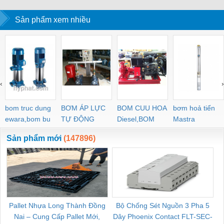
Sản phẩm xem nhiều
‹
›
bom truc dung
BƠM ÁP LỰC
BOM CUU HOA
bơm hoả tiển
ewara,bom bu
TỰ ĐỘNG
Diesel,BOM
Mastra
ewara
CHUA CHAY
Sản phẩm mới
(147896)
Pallet Nhựa Long Thành Đồng
Bộ Chống Sét Nguồn 3 Pha 5
Nai – Cung Cấp Pallet Mới,
Dây Phoenix Contact FLT-SEC-
C