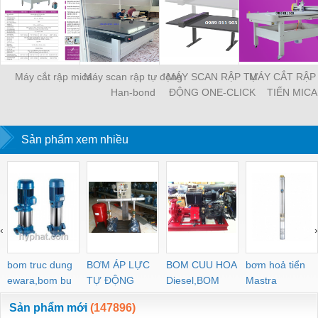
Máy cắt rập mica
Máy scan rập tự động
MÁY SCAN RẬP TỰ
MÁY CẮT RẬP 
Han-bond
ĐỘNG ONE-CLICK
TIẾN MICA
DIGITIZER 3
Sản phẩm xem nhiều
‹
›
bom truc dung
BƠM ÁP LỰC
BOM CUU HOA
bơm hoả tiển
ewara,bom bu
TỰ ĐỘNG
Diesel,BOM
Mastra
ewara
CHUA CHAY
Sản phẩm mới
(147896)