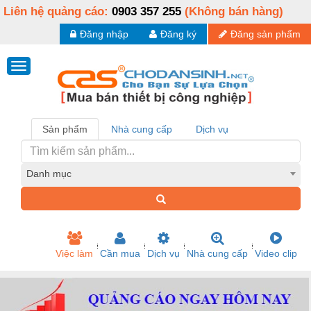
Liên hệ quảng cáo:
0903 357 255
(Không bán hàng)
Đăng nhập
Đăng ký
Đăng sản phẩm
Sản phẩm
Nhà cung cấp
Dịch vụ
Danh mục
Việc làm
Cần mua
Dịch vụ
Nhà cung cấp
Video clip