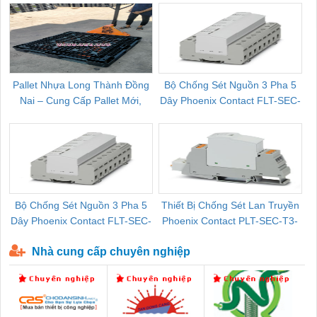
Pallet Nhựa Long Thành Đồng
Bộ Chống Sét Nguồn 3 Pha 5
Nai – Cung Cấp Pallet Mới,
Dây Phoenix Contact FLT-SEC-
C
Pallet Cũ Giá Tốt
P-T1-3S-264/50-FM - 2909589
Bộ Chống Sét Nguồn 3 Pha 5
Thiết Bị Chống Sét Lan Truyền
B
Dây Phoenix Contact FLT-SEC-
Phoenix Contact PLT-SEC-T3-
P-T1-3S-440/35-FM - 2908264
230-FM-PT - 2907928
Nhà cung cấp chuyên nghiệp