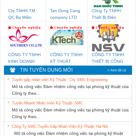
Cty TNHH TM
Tan Dong Cang
Công Ty TNHH
QC Ba Miền
company LTD
Thiết Bị Điện
Nam Quốc Thịnh
CÔNG TY TNHH
CÔNG TY TNHH
CÔNG TY TNHH
KINH DOANH
KỸ THUẬT
THIẾT BỊ CÔNG
DỊCH VỤ XNK
KTECH VIỆT
NGHIỆP NIHON
TIN TUYỂN DỤNG MỚI
» Xem tất cả
PHƯƠNG NAM
NAM
SETSUBI VIỆT
Tuyển gấp nhân viên Kỹ Thuật - Cty SMC Engineering
NAM
Mô tả công việc Đảm nhiệm công việc tại phòng kỹ thuật của
Công ty theo...
Tuyển Nhanh Nhân Viên Kỹ Thuật- SMC
Mô tả công việc Đảm nhiệm công việc tại phòng kỹ thuật của
Công ty theo...
Công Ty SMC Tuyển Gấp Nhân Viên Kỹ Thuật- Hà Nội
Mô tả công việc Đảm nhiệm công việc tại phòng kỹ thuật