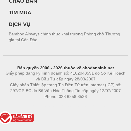
CHÀO BÁN
TÌM MUA
DỊCH VỤ
Bamboo Airways chính thức khai trương Phòng chờ Thương
gia tại Côn Đảo
Bản quyền 2006 - 2026 thuộc về chodansinh.net
Giấy phép đăng ký Kinh doanh số: 4102048591 do Sở Kế Hoạch
và Đầu Tư cấp ngày 28/03/2007
Giấy phép Thiết lập trang Tin Điện Tử trên Internet (ICP) số:
297/GP-BC do Bộ Văn Hóa Thông Tin cấp ngày 12/07/2007
Phone: 028.6258.3536
Phòng trọ
|
https://bdsgroup.vn
https://kqxs123.com