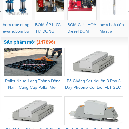
‹
›
bom truc dung
BƠM ÁP LỰC
BOM CUU HOA
bơm hoả tiển
ewara,bom bu
TỰ ĐỘNG
Diesel,BOM
Mastra
ewara
CHUA CHAY
Sản phẩm mới
(147896)
Pallet Nhựa Long Thành Đồng
Bộ Chống Sét Nguồn 3 Pha 5
Nai – Cung Cấp Pallet Mới,
Dây Phoenix Contact FLT-SEC-
C
Pallet Cũ Giá Tốt
P-T1-3S-264/50-FM - 2909589