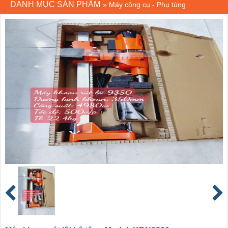
DANH MỤC SẢN PHẨM
»
Máy công cụ - Phụ tùng