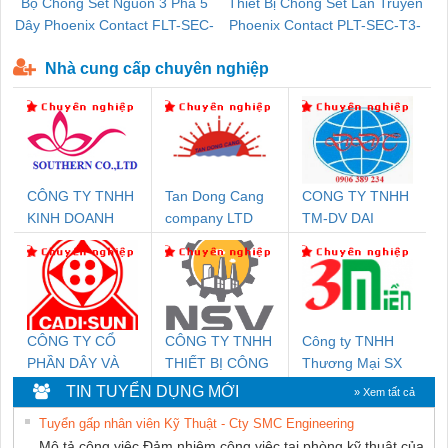
Bộ Chống Sét Nguồn 3 Pha 5
Thiết Bị Chống Sét Lan Truyền
B
Dây Phoenix Contact FLT-SEC-
Phoenix Contact PLT-SEC-T3-
P-T1-3S-440/35-FM - 2908264
230-FM-PT - 2907928
Nhà cung cấp chuyên nghiệp
CÔNG TY TNHH
Tan Dong Cang
CONG TY TNHH
KINH DOANH
company LTD
TM-DV DAI
DỊCH VỤ XNK
DONG THANH
PHƯƠNG NAM
CÔNG TY CỔ
CÔNG TY TNHH
Công ty TNHH
PHẦN DÂY VÀ
THIẾT BỊ CÔNG
Thương Mại SX
CÁP ĐIỆN
NGHIỆP NIHON
Ba Miền
TIN TUYỂN DỤNG MỚI
» Xem tất cả
THƯỢNG ĐÌNH
SETSUBI VIỆT
Tuyển gấp nhân viên Kỹ Thuật - Cty SMC Engineering
NAM
Mô tả công việc Đảm nhiệm công việc tại phòng kỹ thuật của