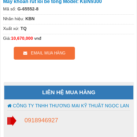
Máy khoan rút lõi bê tông Model: KBN9300
Mã số:
G-65552-8
Nhãn hiệu:
KBN
Xuất xứ:
TQ
Giá:
10,670,000
vnđ
EMAIL MUA HÀNG
LIÊN HỆ MUA HÀNG
CÔNG TY TNHH THƯƠNG MẠI KỸ THUẬT NGỌC LAN
0918946927