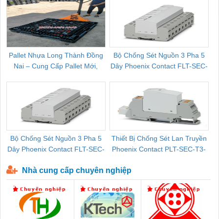
Pallet Nhựa Long Thành Đồng
Bộ Chống Sét Nguồn 3 Pha 5
Nai – Cung Cấp Pallet Mới,
Dây Phoenix Contact FLT-SEC-
C
Pallet Cũ Giá Tốt
P-T1-3S-264/50-FM - 2909589
Bộ Chống Sét Nguồn 3 Pha 5
Thiết Bị Chống Sét Lan Truyền
B
Dây Phoenix Contact FLT-SEC-
Phoenix Contact PLT-SEC-T3-
P-T1-3S-440/35-FM - 2908264
230-FM-PT - 2907928
Nhà cung cấp chuyên nghiệp