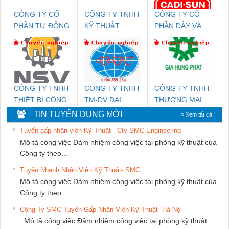
CÔNG TY CỔ
CÔNG TY TNHH
CÔNG TY CỔ
PHẦN TỰ ĐỘNG
KỸ THUẬT
PHẦN DÂY VÀ
TIẾN HƯNG
KTECH VIỆT
CÁP ĐIỆN
NAM
THƯỢNG ĐÌNH
CÔNG TY TNHH
CONG TY TNHH
CÔNG TY TNHH
THIẾT BỊ CÔNG
TM-DV DAI
THƯƠNG MẠI
NGHIỆP NIHON
DONG THANH
DỊCH VỤ KỸ
TIN TUYỂN DỤNG MỚI
» Xem tất cả
SETSUBI VIỆT
THUẬT ĐIỆN CƠ
Tuyển gấp nhân viên Kỹ Thuật - Cty SMC Engineering
NAM
GIA HƯNG
Mô tả công việc Đảm nhiệm công việc tại phòng kỹ thuật của
PHÁT
Công ty theo...
Tuyển Nhanh Nhân Viên Kỹ Thuật- SMC
Mô tả công việc Đảm nhiệm công việc tại phòng kỹ thuật của
Công ty theo...
Công Ty SMC Tuyển Gấp Nhân Viên Kỹ Thuật- Hà Nội
Mô tả công việc Đảm nhiệm công việc tại phòng kỹ thuật