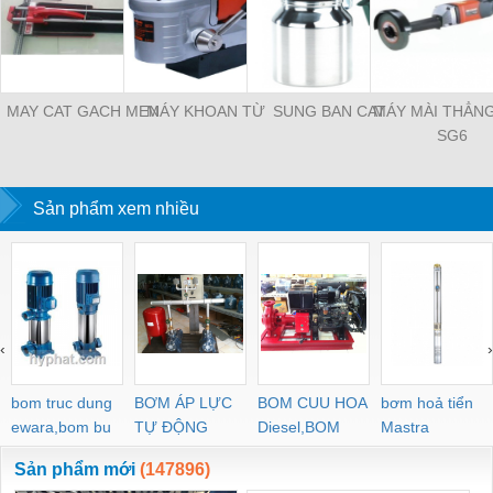
MAY CAT GACH MEN
MÁY KHOAN TỪ
SUNG BAN CAT
MÁY MÀI THẲN
SG6
Sản phẩm xem nhiều
‹
›
bom truc dung
BƠM ÁP LỰC
BOM CUU HOA
bơm hoả tiển
ewara,bom bu
TỰ ĐỘNG
Diesel,BOM
Mastra
ewara
CHUA CHAY
Sản phẩm mới
(147896)