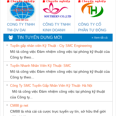
NAM
SUPPLY
CONG TY TNHH
CÔNG TY TNHH
CÔNG TY CỔ
TM-DV DAI
KINH DOANH
PHẦN TỰ ĐỘNG
DONG THANH
DỊCH VỤ XNK
TIẾN HƯNG
TIN TUYỂN DỤNG MỚI
» Xem tất cả
PHƯƠNG NAM
Tuyển gấp nhân viên Kỹ Thuật - Cty SMC Engineering
Mô tả công việc Đảm nhiệm công việc tại phòng kỹ thuật của
Công ty theo...
Tuyển Nhanh Nhân Viên Kỹ Thuật- SMC
Mô tả công việc Đảm nhiệm công việc tại phòng kỹ thuật của
Công ty theo...
Công Ty SMC Tuyển Gấp Nhân Viên Kỹ Thuật- Hà Nội
Mô tả công việc Đảm nhiệm công việc tại phòng kỹ thuật
của Công ty...
CM88 jp net
CM88 là nhà cái cá cược trực tuyến uy tín, sở hữu thế giới