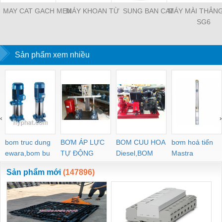
MAY CAT GACH MEN
MÁY KHOAN TỪ
SUNG BAN CAT
MÁY MÀI THẲN
SG6
Sản phẩm xem nhiều
‹
›
bom truc dung
BƠM ÁP LỰC
BOM CUU HOA
bơm hoả tiển
ewara,bom bu
TỰ ĐỘNG
Diesel,BOM
Mastra
ewara
CHUA CHAY
Sản phẩm mới
(147896)