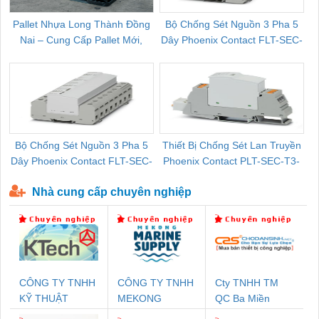
Pallet Nhựa Long Thành Đồng
Bộ Chống Sét Nguồn 3 Pha 5
Nai – Cung Cấp Pallet Mới,
Dây Phoenix Contact FLT-SEC-
C
Pallet Cũ Giá Tốt
P-T1-3S-264/50-FM - 2909589
Bộ Chống Sét Nguồn 3 Pha 5
Thiết Bị Chống Sét Lan Truyền
B
Dây Phoenix Contact FLT-SEC-
Phoenix Contact PLT-SEC-T3-
P-T1-3S-440/35-FM - 2908264
230-FM-PT - 2907928
Nhà cung cấp chuyên nghiệp
CÔNG TY TNHH
CÔNG TY TNHH
Cty TNHH TM
KỸ THUẬT
MEKONG
QC Ba Miền
KTECH VIỆT
MARINE