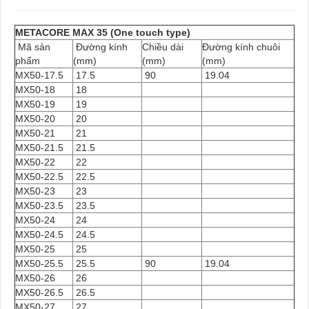
METACORE MAX 35 (One touch type)
Mã sản
Đường kính
Chiều dài
Đường kính chuôi
phẩm
(mm)
(mm)
(mm)
MX50-17.5
17.5
90
19.04
MX50-18
18
MX50-19
19
MX50-20
20
MX50-21
21
MX50-21.5
21.5
MX50-22
22
MX50-22.5
22.5
MX50-23
23
MX50-23.5
23.5
MX50-24
24
MX50-24.5
24.5
MX50-25
25
MX50-25.5
25.5
90
19.04
MX50-26
26
MX50-26.5
26.5
MX50-27
27