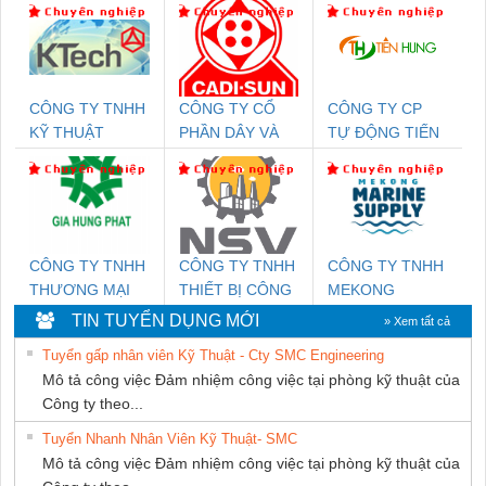
CÔNG TY TNHH
CÔNG TY CỔ
CÔNG TY CP
KỸ THUẬT
PHẦN DÂY VÀ
TỰ ĐỘNG TIẾN
KTECH VIỆT
CÁP ĐIỆN
HƯNG
NAM
THƯỢNG ĐÌNH
CÔNG TY TNHH
CÔNG TY TNHH
CÔNG TY TNHH
THƯƠNG MẠI
THIẾT BỊ CÔNG
MEKONG
DỊCH VỤ KỸ
NGHIỆP NIHON
MARINE
TIN TUYỂN DỤNG MỚI
» Xem tất cả
THUẬT ĐIỆN CƠ
SETSUBI VIỆT
SUPPLY
Tuyển gấp nhân viên Kỹ Thuật - Cty SMC Engineering
GIA HƯNG PHÁT
NAM
Mô tả công việc Đảm nhiệm công việc tại phòng kỹ thuật của
Công ty theo...
Tuyển Nhanh Nhân Viên Kỹ Thuật- SMC
Mô tả công việc Đảm nhiệm công việc tại phòng kỹ thuật của