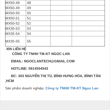
MX50-48
48
MX50-49
49
MX50-50
50
MX50-51
51
MX50-52
52
MX35-53
53
MX35-54
54
MX35-55
55
XIN LIÊN HỆ
CÔNG TY TNHH TM-KT NGOC LAN
EMAIL: NGOCLANTECH@GMAIL.COM
HOTLINE: 0914554543
ĐC: 303 NGUYỄN THỊ TÚ, BÌNH HƯNG HÒA, BÌNH TÂN
,HCM
Sản phẩm doanh nghiệp:
Công ty TNHH TM-KT Ngọc Lan