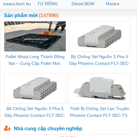
ewara,bom bu
TỰ ĐỘNG
Diesel,BOM
Mastra
ewara
CHUA CHAY
Sản phẩm mới
(147896)
Pallet Nhựa Long Thành Đồng
Bộ Chống Sét Nguồn 3 Pha 5
Nai – Cung Cấp Pallet Mới,
Dây Phoenix Contact FLT-SEC-
C
Pallet Cũ Giá Tốt
P-T1-3S-264/50-FM - 2909589
Bộ Chống Sét Nguồn 3 Pha 5
Thiết Bị Chống Sét Lan Truyền
B
Dây Phoenix Contact FLT-SEC-
Phoenix Contact PLT-SEC-T3-
P-T1-3S-440/35-FM - 2908264
230-FM-PT - 2907928
Nhà cung cấp chuyên nghiệp