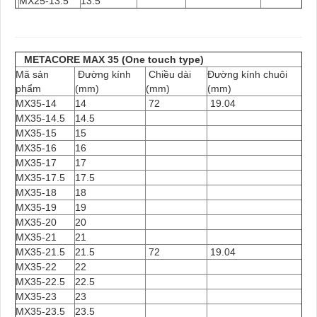
MX25-13.5
13.5
METACORE MAX 35 (One touch type)
Mã sản
Đường kính
Chiều dài
Đường kính chuôi
phẩm
(mm)
(mm)
(mm)
MX35-14
14
72
19.04
MX35-14.5
14.5
MX35-15
15
MX35-16
16
MX35-17
17
MX35-17.5
17.5
MX35-18
18
MX35-19
19
MX35-20
20
MX35-21
21
MX35-21.5
21.5
72
19.04
MX35-22
22
MX35-22.5
22.5
MX35-23
23
MX35-23.5
23.5