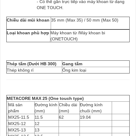
- Có thể gắn trực tiếp vào máy khoan từ dạng
ONE TOUCH.
Chiều dài mũi khoan
35 mm (Max 35) / 50 mm (Max 50)
Loại khoan phù hợp
Máy khoan từ /Máy khoan bi
(ONETOUCH)
Thép tấm (Dưới HB 300)
Gang tấm
Thép không rỉ
Ống kim loại
METACORE MAX 25 (One touch type)
Mã sản
Đường kính
Chiều dài
Đường kính
phẩm
(mm)
(mm)
chuôi (mm)
MX25-11.5
11.5
62
19.04
MX25-12
12
MX25-13
13