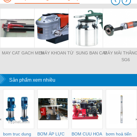
‹
›
MAY CAT GACH MEN
MÁY KHOAN TỪ
SUNG BAN CAT
MÁY MÀI THẲN
SG6
Sản phẩm xem nhiều
‹
›
bom truc dung
BƠM ÁP LỰC
BOM CUU HOA
bơm hoả tiển