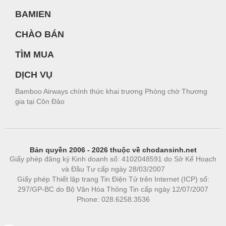
BAMIEN
CHÀO BÁN
TÌM MUA
DỊCH VỤ
Bamboo Airways chính thức khai trương Phòng chờ Thương
gia tại Côn Đảo
Bản quyền 2006 - 2026 thuộc về chodansinh.net
Giấy phép đăng ký Kinh doanh số: 4102048591 do Sở Kế Hoạch
và Đầu Tư cấp ngày 28/03/2007
Giấy phép Thiết lập trang Tin Điện Tử trên Internet (ICP) số:
297/GP-BC do Bộ Văn Hóa Thông Tin cấp ngày 12/07/2007
Phone: 028.6258.3536
Phòng trọ
|
https://bdsgroup.vn
https://kqxs123.com